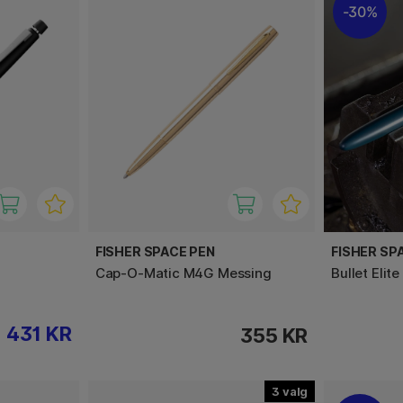
30%
FISHER SPACE PEN
FISHER SP
Cap-O-Matic M4G Messing
Bullet Elit
431 KR
355 KR
3