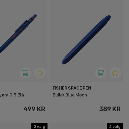
FISHER SPACE PEN
yant 0.5 Blå
Bullet Blue Moon
499 KR
389 KR
2
2