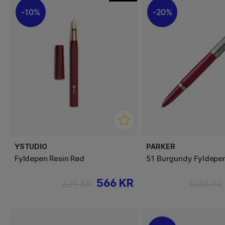
10%
20%
YSTUDIO
PARKER
Fyldepen Resin Rød
51 Burgundy Fyldepe
566 KR
629 KR
1035 KR