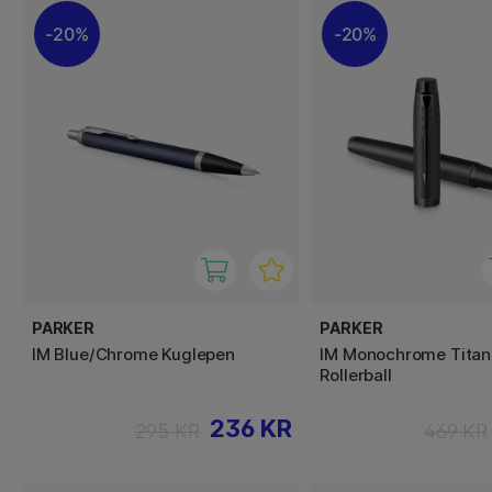
20%
20%
PARKER
PARKER
IM Blue/Chrome Kuglepen
IM Monochrome Tita
Rollerball
236 KR
295 KR
469 KR