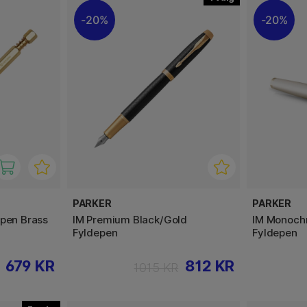
20%
20%
PARKER
PARKER
epen Brass
IM Premium Black/Gold
IM Monoc
Fyldepen
Fyldepen
679 KR
812 KR
1015 KR