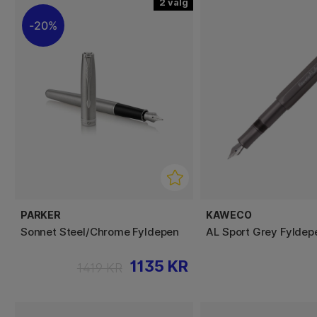
2
20%
PARKER
KAWECO
Sonnet Steel/Chrome Fyldepen
AL Sport Grey Fyldep
1135 KR
1419 KR