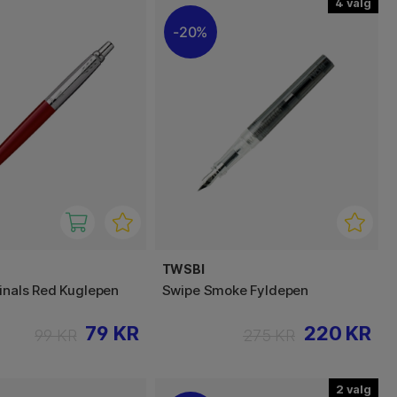
4
20%
TWSBI
ginals Red Kuglepen
Swipe Smoke Fyldepen
79 KR
220 KR
99 KR
275 KR
2