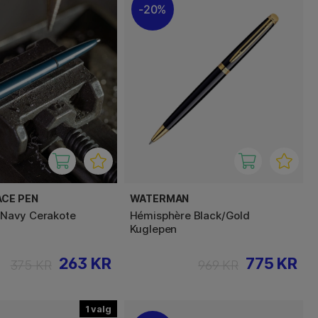
20%
ACE PEN
WATERMAN
e Navy Cerakote
Hémisphère Black/Gold
Kuglepen
263 KR
775 KR
375 KR
969 KR
1