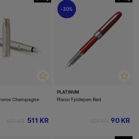
30%
PLATINUM
hrome Champagne
Plaisir Fyldepen Rød
511 KR
90 KR
639 KR
129 KR