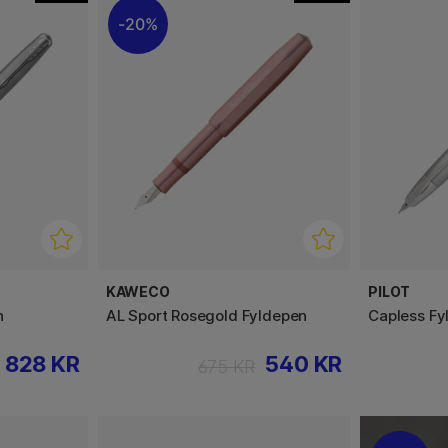
20%
KAWECO
PILOT
n
AL Sport Rosegold Fyldepen
Capless Fy
828 KR
540 KR
675 KR