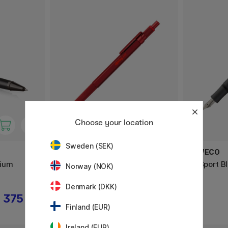
Choose your location
Sweden (SEK)
ROTRING
KAWECO
nium
600 Kuglepen Rød
AL Sport B
Norway (NOK)
Denmark (DKK)
375 KR
499 KR
Finland (EUR)
Ireland (EUR)