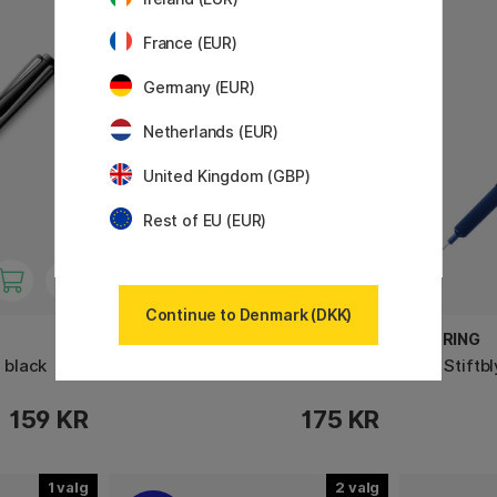
France (EUR)
Germany (EUR)
Netherlands (EUR)
United Kingdom (GBP)
Rest of EU (EUR)
Continue to Denmark (DKK)
HERBIN
ROTRING
y black
Glass Pen Round 18cm Blue
600 Stiftbl
159 KR
175 KR
1
2