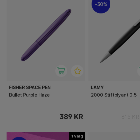
30%
FISHER SPACE PEN
LAMY
Bullet Purple Haze
2000 Stiftblyant 0.5
389 KR
615 KR
1