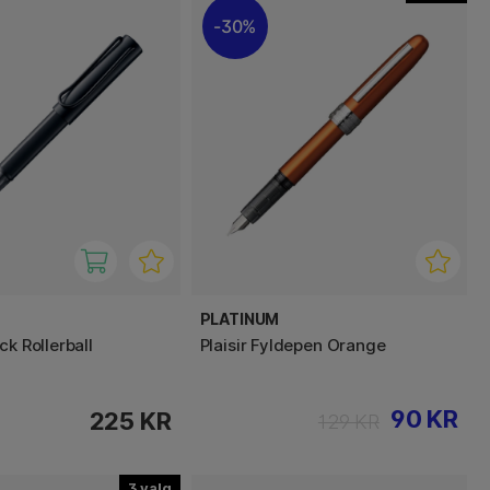
30%
PLATINUM
ck Rollerball
Plaisir Fyldepen Orange
90 KR
225 KR
129 KR
3