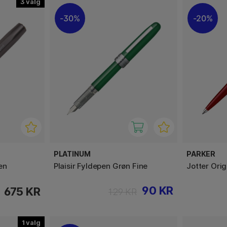
3
30%
20%
PLATINUM
PARKER
en
Plaisir Fyldepen Grøn Fine
Jotter Ori
90 KR
675 KR
129 KR
1