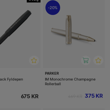
20%
PARKER
lack Fyldepen
IM Monochrome Champagne
Rollerball
375 KR
675 KR
469 KR