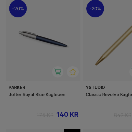
20%
20%
PARKER
YSTUDIO
Jotter Royal Blue Kuglepen
Classic Revolve Kugl
140 KR
175 KR
849 KR