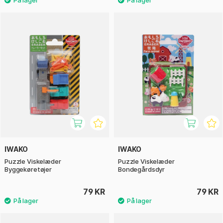
IWAKO
IWAKO
Puzzle Viskelæder
Puzzle Viskelæder
Byggekøretøjer
Bondegårdsdyr
79 KR
79 KR