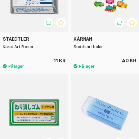
STAEDTLER
KÄRNAN
Karat Art Eraser
Suddisar i boks
11 KR
40 KR