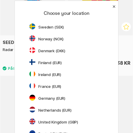
Choose your location
Sweden (SEK)
Norway (NOK)
SEED
WEDO
Radar SR-70 Viskelæder 5-pak
Viskelæder Bricky 4-pak
Denmark (DKK)
39 KR
38 KR
Finland (EUR)
Ireland (EUR)
France (EUR)
Germany (EUR)
Netherlands (EUR)
United Kingdom (GBP)