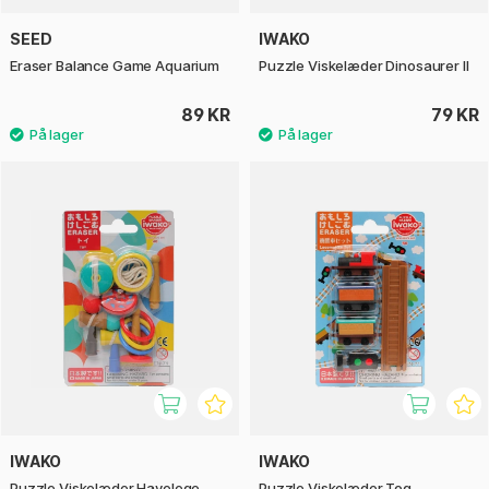
SEED
IWAKO
Eraser Balance Game Aquarium
Puzzle Viskelæder Dinosaurer II
89 KR
79 KR
IWAKO
IWAKO
Puzzle Viskelæder Havelege
Puzzle Viskelæder Tog