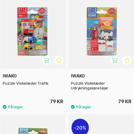
IWAKO
IWAKO
Puzzle Viskelæder Trafik
Puzzle Viskelæder
Udrykningskøretøjer
79 KR
79 KR
20%