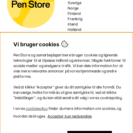
Sverige
Norge
Finland
Frankrig
Irland
Holland
Tyskland
UK
Vi bruger cookies
EU
Pen Store og samarbejdspartnere bruger cookies og lignende
* Specifikke
fragtvilkår
gælder for
teknologier til at tilpasse indhold og annoncer, tilbyde funktioner til
voluminøse varer.
sociale medier og analysere trafik. Vi kan dele information for at
vise mere relevante annoncer på vores hjemmeside og andre
platforme.
Betal nemt og sikkert
Ved at klikke ”Accepter” giver du dit samtykke til alle formål. Du
kan vælge, hvilke formål du vil give samtykke til, ved at klikke
”Indstillinger”, og du kan altid ændre dit valg i vores cookiepolicy.
Hurtig levering til hele Danmark
I vores
cookiepolicy
finder du mere information om cookies, og
hvordan de bruges.
Accepter kun nødvendige