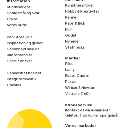
Information
Kunstnerartikler
Kundeservice
Hobby & Kreativitet
Spørgsmål og svar
Penne
Om os
Papir & Blok
Vores butik
i
s
K
d
Outlet
Pen Store Plus
Nyheder
Inspiration og guider
Staff picks
Samarbejd med os
Bliv forhandler
Mærker
Socialt ansvar
Pilot
Lamy
Handelsbetingelser
Faber-Castell
Integritetspolitik
Posca
Cookies
Winsor & Newton
Visa alle (160)
Kundeservice
Kontakt os
via e-mail eller
telefon, hvis du har spørgsmål.
Vores markeder