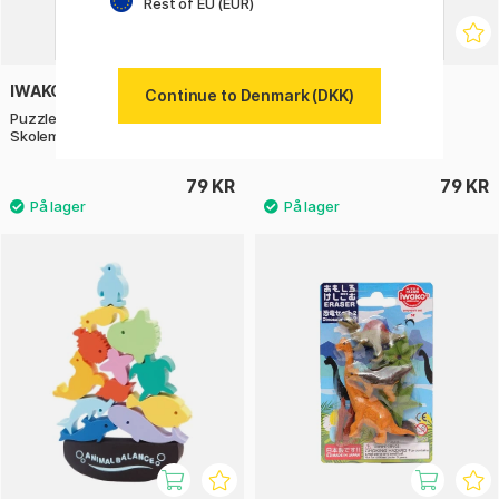
Rest of EU (EUR)
IWAKO
IWAKO
Continue to Denmark (DKK)
Puzzle Viskelæder
Puzzle Viskelæder
Skolemateriale
Skoleaktiviteter
79 KR
79 KR