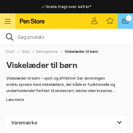
Gratis fragt over 449 kr*
Hurtigt til dør eller pakkeshop
Hurtigt til dør eller pakkeshop
Gratis fragt over 449 kr*
Start
Kids
Børnepenne
Viskelæder til børn
Viskelæder til børn
Viskelæder til børn – sjovt og effektivt Gør skrivningen
endnu sjovere med viskelædere, der både er funktionelle og
underholdende! Perfekt til skolestart, lektier eller kreative
stunder, hvor små fejl let kan fjernes. Fås i farverige former
Læs mere
og motiver, som børn elsker.
Skånsomt mod papiret og nemt at bruge – en praktisk
favorit i penalhuset!
Varemærke