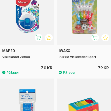
MAPED
IWAKO
Viskelæder Zenoa
Puzzle Viskelæder Sport
30 KR
79 KR