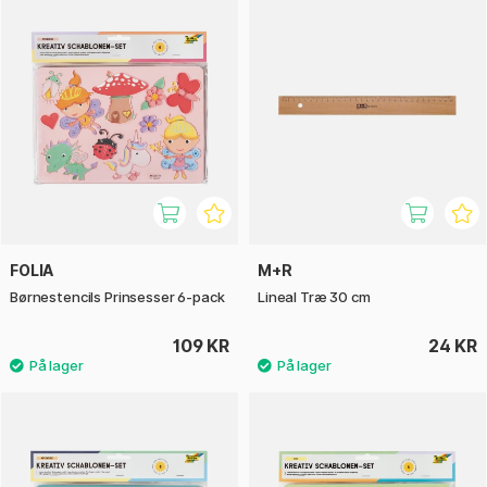
FOLIA
M+R
Børnestencils Prinsesser 6-pack
Lineal Træ 30 cm
109 KR
24 KR