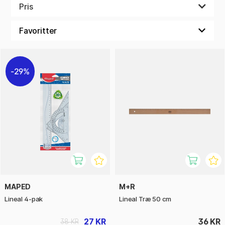
Nemme at bruge og designet til at inspirere kreativitet og
Pris
finmotorik, gør disse værktøjer det sjovt at udvikle både
kunstneriske og praktiske færdigheder. Disse værktøjer er
en fantastisk måde for børn at udvikle deres kunstneriske
og praktiske færdigheder, samtidig med at de har det sjovt.
29%
MAPED
M+R
Lineal 4-pak
Lineal Træ 50 cm
27 KR
36 KR
38 KR