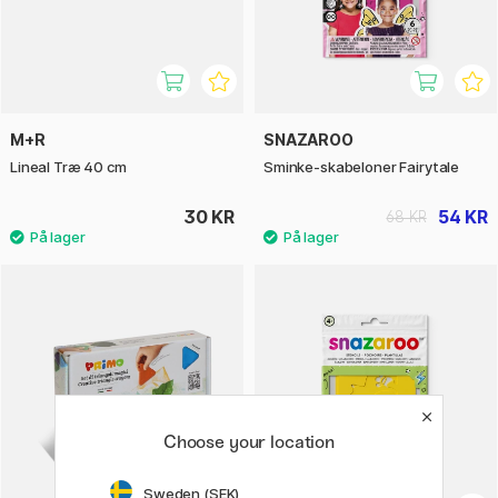
M+R
SNAZAROO
Lineal Træ 40 cm
Sminke-skabeloner Fairytale
30 KR
54 KR
68 KR
Choose your location
Sweden (SEK)