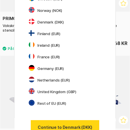
Norway (NOK)
PRIMO
SNAZAROO
Denmark (DKK)
Vokskridt Triangles 8-sæt +
Sminke-skabeloner Nature
stencils
Finland (EUR)
165 KR
68 KR
Ireland (EUR)
France (EUR)
Germany (EUR)
Netherlands (EUR)
United Kingdom (GBP)
Rest of EU (EUR)
Continue to Denmark (DKK)