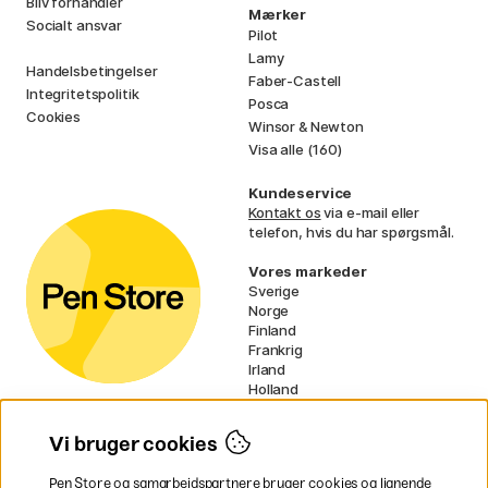
Bliv forhandler
Mærker
Socialt ansvar
Pilot
Lamy
Handelsbetingelser
Faber-Castell
Integritetspolitik
Posca
Cookies
Winsor & Newton
Visa alle (160)
Kundeservice
Kontakt os
via e-mail eller
telefon, hvis du har spørgsmål.
Vores markeder
Sverige
Norge
Finland
Frankrig
Irland
Holland
Tyskland
UK
Vi bruger cookies
EU
Pen Store og samarbejdspartnere bruger cookies og lignende