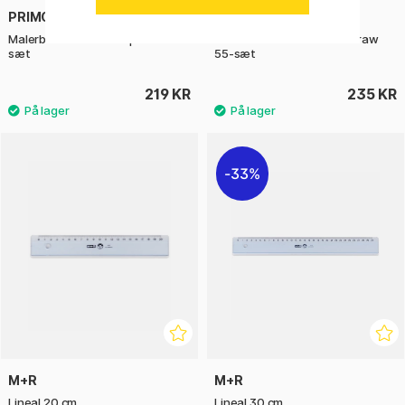
PRIMO
PRIMO
Malerbox Mixed fun & paint 43-
Malerbox Mixed colour & draw
sæt
55-sæt
219 KR
235 KR
33%
M+R
M+R
Lineal 20 cm
Lineal 30 cm