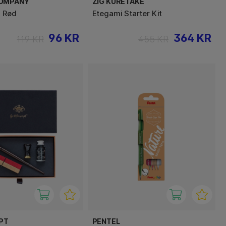
COMPANY
ZIG KURETAKE
l Rød
Etegami Starter Kit
96 KR
364 KR
119 KR
455 KR
PT
PENTEL