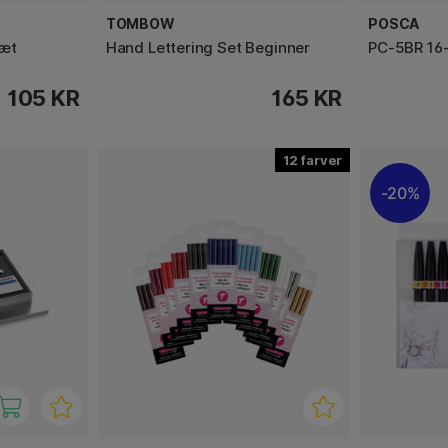
TOMBOW
POSCA
sæt
Hand Lettering Set Beginner
PC-5BR 16
105 KR
165 KR
12
20%