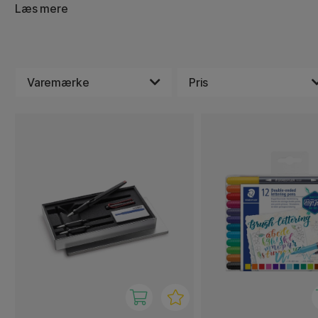
fineliners til konturer og penselpenne eller andre tusch
Læs mere
mange farver, mens andre fokuserer på sorte og grå tone
monokromt resultat. Vi er helt sikre på, at du finder noget
blandt alle de vidunderlige sæt fra kendte mærker som 
Staedtler med flere.
Varemærke
Pris