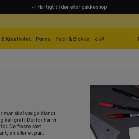
Hurtigt til dør eller pakkeshop
Hurtigt til dør eller pakkeshop
Gratis fragt over 449 kr*
i
s
& Kreativitet
Penne
Papir & Blokke
K
d
er man skal vælge blandt
 kalligrafi. Derfor har vi
for. De fleste sæt
t, en eller et par