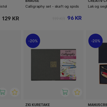
BRAUSE
CREATIV 
stol
Calligraphy set - skaft og spids
Lak og seg
96 KR
129 KR
119 KR
20%
20%
ZIG KURETAKE
MANUSCRI