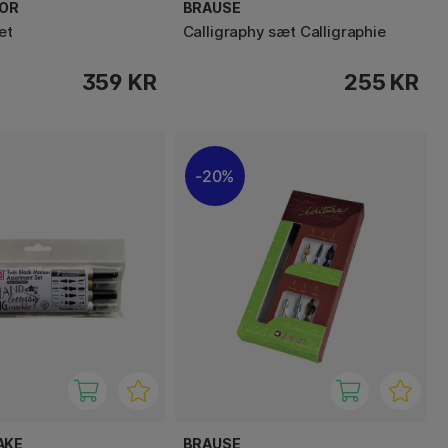
OR
BRAUSE
æt
Calligraphy sæt Calligraphie
359 KR
255 KR
20%
AKE
BRAUSE