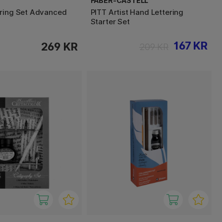
FABER-CASTELL
ring Set Advanced
PITT Artist Hand Lettering
Starter Set
167 KR
269 KR
209 KR