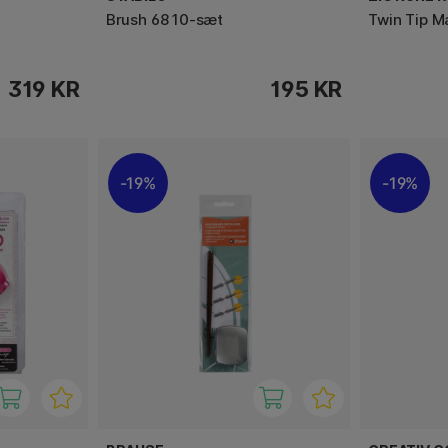
Brush 68 10-sæt
Twin Tip M
319 KR
195 KR
19%
19%