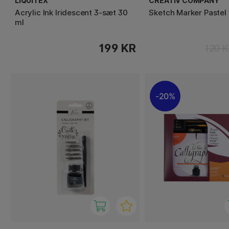
LIQUITEX
CREATIV COMPANY
Acrylic Ink Iridescent 3-sæt 30
Sketch Marker Pastel 
ml
199 KR
120 
20%