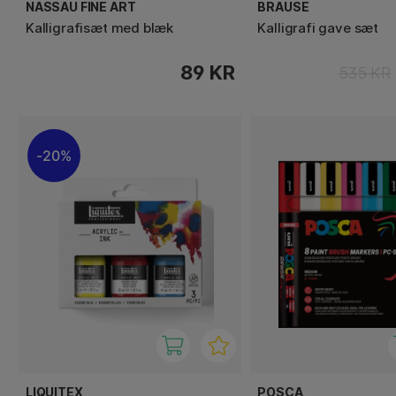
NASSAU FINE ART
BRAUSE
Kalligrafisæt med blæk
Kalligrafi gave sæt
89 KR
535 KR
20%
LIQUITEX
POSCA