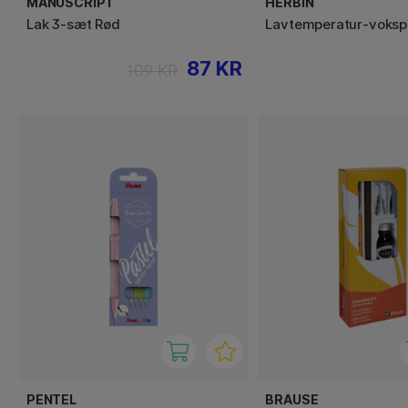
MANUSCRIPT
HERBIN
Lak 3-sæt Rød
Lavtemperatur-vokspi
87 KR
109 KR
PENTEL
BRAUSE