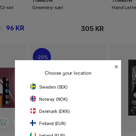
TOMBOW
TOMBOW
12-set
Greenery-sæt
Hand Lette
96 KR
305 KR
KR
20%
Choose your location
Sweden (SEK)
Norway (NOK)
Denmark (DKK)
Finland (EUR)
Ireland (EUR)