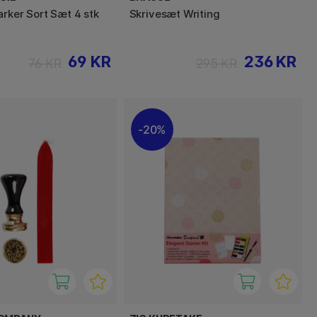
arker Sort Sæt 4 stk
Skrivesæt Writing
69 KR
236 KR
76 KR
295 KR
20%