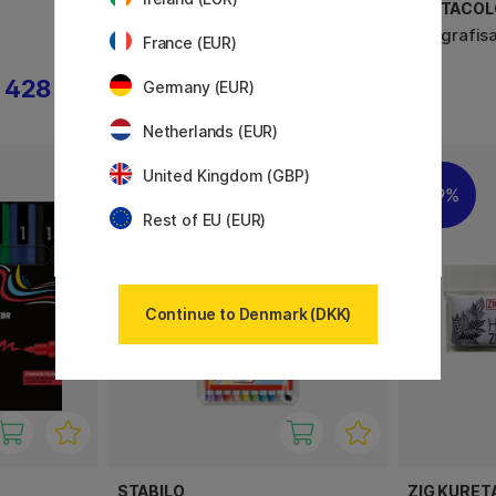
ZIG KURETAKE
CRETACOL
Fudebiyori 8-­sæt Metallic
Kalligrafis
France (EUR)
428 KR
111 KR
Germany (EUR)
139 KR
Netherlands (EUR)
United Kingdom (GBP)
9%
Rest of EU (EUR)
Continue to Denmark (DKK)
STABILO
ZIG KURET