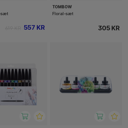
TOMBOW
-sæt
Floral-sæt
557 KR
305 KR
619 KR