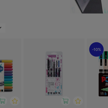
penne. Nogle sæt indeholder
r for et dramatisk
, der falder i din smag her
Tombow, Faber-Castell,
10%