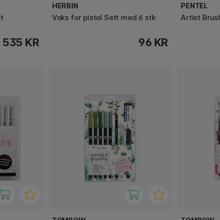
HERBIN
PENTEL
t
Voks for pistol Sett med 6 stk
Artist Bru
535 KR
96 KR