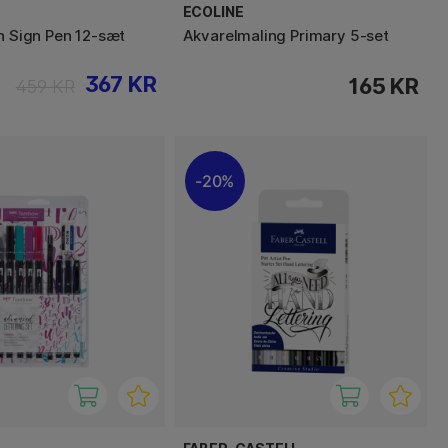
ECOLINE
sh Sign Pen 12-sæt
Akvarelmaling Primary 5-set
367 KR
165 KR
459 KR
20%