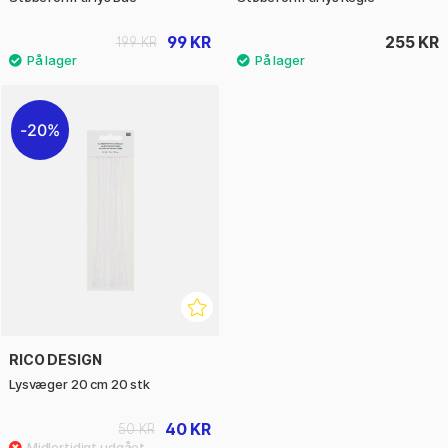
99 KR
255 KR
199 KR
20%
RICO DESIGN
Lysvæger 20 cm 20 stk
40 KR
50 KR