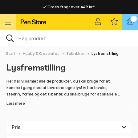
Gratis fragt over 449 kr*
Hurtigt til dør eller pakkeshop
Hurtigt til dør eller pakkeshop
Gratis fragt over 449 kr*
Start
Hobby & Kreativitet
Teknikker
Lysfremstilling
Lysfremstilling
Her har vi samlet alle de produkter, du skal bruge for at
komme i gang med at lave dine egne lys! Vi har bivoks,
stearin, forme og det tilbehør, du skal bruge for at skabe et
komplet lys. Et selvlavet lys er det perfekte håndværk, en
Læs mere
smuk indretningsdetalje til dig selv eller en fin gave til en
anden. Tilføj spændende farver til lyset med
stearinpenne/farve eller pigmenter blandet direkte i
stearinvoksen - eller lad det være råt og ufarvet. Det ser lige
Pris
så godt ud!