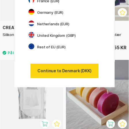
France (EUR)
Germany (EUR)
Netherlands (EUR)
CREATIV COMPANY
RICO DESIGN
Silikoneforme Lysestage 2-pak
Støbeform til lys Rektangulær
United Kingdom (GBP)
Rest of EU (EUR)
96 KR
255 KR
119 KR
Continue to Denmark (DKK)