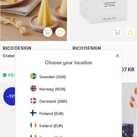
RICO DESIGN
RICO DESIGN
Støbeform til lys Stjernekegle
Støbeform til lys Kugle
Choose your location
255 KR
207 KR
259 KR
Sweden (SEK)
Norway (NOK)
19%
Denmark (DKK)
Finland (EUR)
Ireland (EUR)