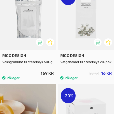
RICO DESIGN
RICO DESIGN
Voksgranulat til stearinlys 600g
Vægeholder til stearinlys 20-pak
169 KR
16 KR
20 KR
20%