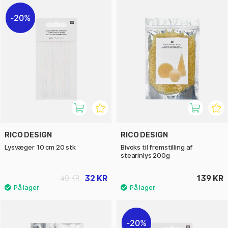
20%
RICO DESIGN
RICO DESIGN
Lysvæger 10 cm 20 stk
Bivoks til fremstilling af
stearinlys 200g
32 KR
139 KR
40 KR
20%