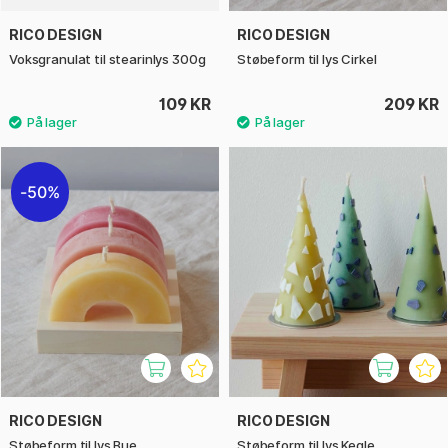
RICO DESIGN
RICO DESIGN
Voksgranulat til stearinlys 300g
Støbeform til lys Cirkel
109 KR
209 KR
50%
RICO DESIGN
RICO DESIGN
Støbeform til lys Bue
Støbeform til lys Kegle