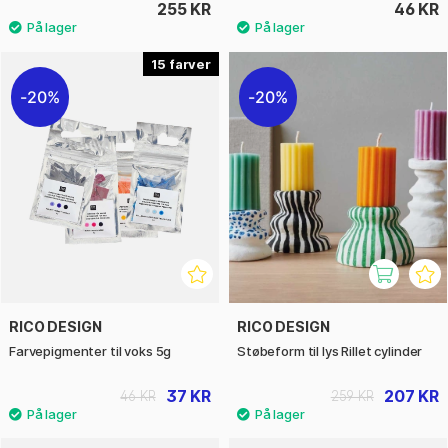
255 KR
46 KR
15
20%
20%
RICO DESIGN
RICO DESIGN
Farvepigmenter til voks 5g
Støbeform til lys Rillet cylinder
37 KR
207 KR
46 KR
259 KR