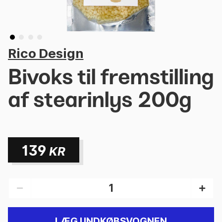
Rico Design
Bivoks til fremstilling
af stearinlys 200g
139
KR
LÆG I INDKØBSVOGNEN