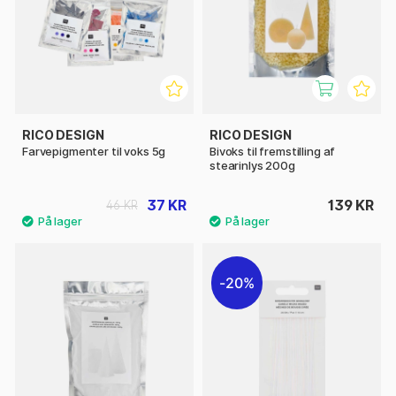
RICO DESIGN
RICO DESIGN
Farvepigmenter til voks 5g
Bivoks til fremstilling af
stearinlys 200g
37 KR
139 KR
46 KR
20%