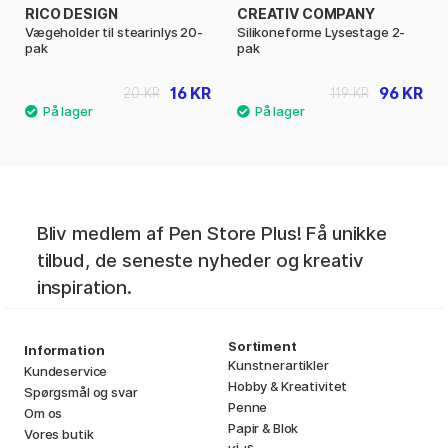
RICO DESIGN
CREATIV COMPANY
Vægeholder til stearinlys 20-
Silikoneforme Lysestage 2-
pak
pak
16 KR
96 KR
20 KR
119 KR
Bliv medlem af Pen Store Plus! Få unikke
tilbud, de seneste nyheder og kreativ
inspiration.
Sortiment
Information
Kunstnerartikler
Kundeservice
Hobby & Kreativitet
Spørgsmål og svar
Penne
Om os
Papir & Blok
Vores butik
i
s