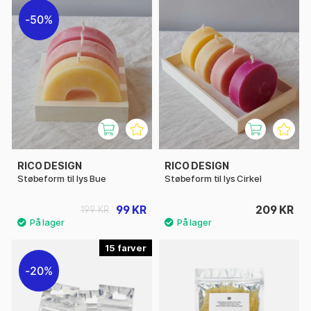
50%
RICO DESIGN
RICO DESIGN
Støbeform til lys Bue
Støbeform til lys Cirkel
99 KR
209 KR
199 KR
15
20%