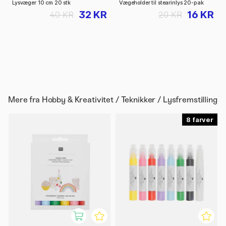
Lysvæger 10 cm 20 stk
Vægeholder til stearinlys 20-pak
32 KR
16 KR
40 KR
20 KR
Mere fra
Hobby & Kreativitet / Teknikker / Lysfremstilling
8