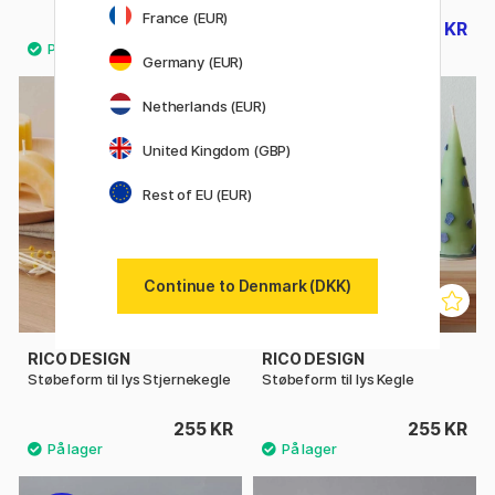
France (EUR)
207 KR
207 KR
259 KR
259 KR
Germany (EUR)
Netherlands (EUR)
United Kingdom (GBP)
Rest of EU (EUR)
Continue to Denmark (DKK)
RICO DESIGN
RICO DESIGN
Støbeform til lys Stjernekegle
Støbeform til lys Kegle
255 KR
255 KR