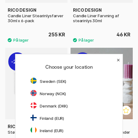
RICO DESIGN
RICO DESIGN
Candle Liner Stearinlysfarver
Candle Liner Farvning af
30ml x 6-pack
stearinlys 30ml
255 KR
46 KR
20%
20%
Choose your location
Sweden (SEK)
Norway (NOK)
Denmark (DKK)
Finland (EUR)
RICO DESIGN
RICO DESIGN
Ireland (EUR)
Støbeform til lys Kugle
Støbeform til lys Rillet cylinder