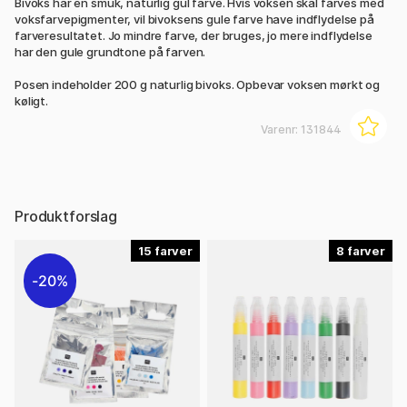
Bivoks har en smuk, naturlig gul farve. Hvis voksen skal farves med
voksfarvepigmenter, vil bivoksens gule farve have indflydelse på
farveresultatet. Jo mindre farve, der bruges, jo mere indflydelse
har den gule grundtone på farven.
Posen indeholder 200 g naturlig bivoks. Opbevar voksen mørkt og
køligt.
Varenr:
131844
Produktforslag
15
8
20%