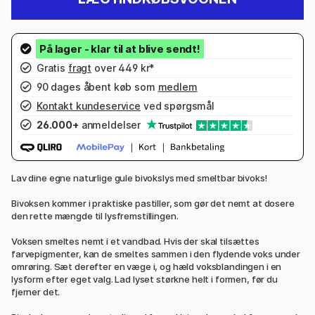
Gratis
fragt
over 449 kr*
90 dages åbent køb som
medlem
Kontakt kundeservice
ved spørgsmål
26.000+
anmeldelser
Lav dine egne naturlige gule bivokslys med smeltbar bivoks!
Bivoksen kommer i praktiske pastiller, som gør det nemt at dosere
den rette mængde til lysfremstillingen.
Voksen smeltes nemt i et vandbad. Hvis der skal tilsættes
farvepigmenter, kan de smeltes sammen i den flydende voks under
omrøring. Sæt derefter en væge i, og hæld voksblandingen i en
lysform efter eget valg. Lad lyset størkne helt i formen, før du
fjerner det.