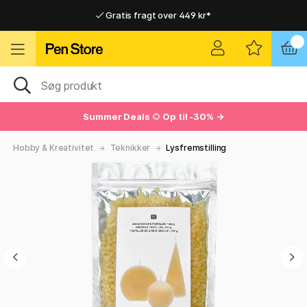
Gratis fragt over 449 kr*
Hurtigt til dør eller pakkeshop
Hurtigt til dør eller pakkeshop
Gratis fragt over 449 kr*
Summer Deals
🌻
Op til -30% →
Hobby & Kreativitet
Teknikker
Lysfremstilling