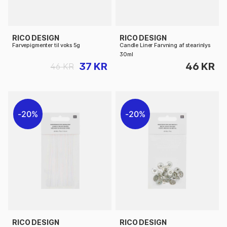
RICO DESIGN
RICO DESIGN
Farvepigmenter til voks 5g
Candle Liner Farvning af stearinlys
30ml
37 KR
46 KR
46 KR
20%
20%
RICO DESIGN
RICO DESIGN