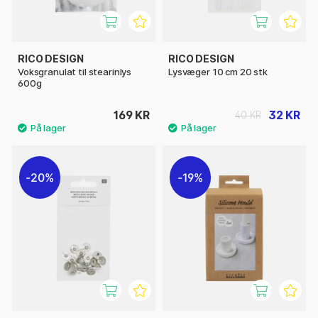
RICO DESIGN
RICO DESIGN
Voksgranulat til stearinlys
Lysvæger 10 cm 20 stk
600g
169 KR
32 KR
40 KR
20%
19%