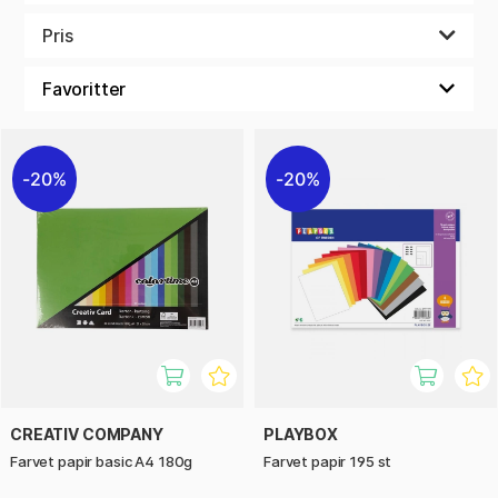
kan børn virkelig få liv i deres idéer og skabe noget unikt. Et
must for alle, der vil skabe med farver og fantasi!
Pris
Udforsk vores udvalg af farvet papir, og lad børns kreativitet
flyde!
20%
20%
CREATIV COMPANY
PLAYBOX
Farvet papir basic A4 180g
Farvet papir 195 st