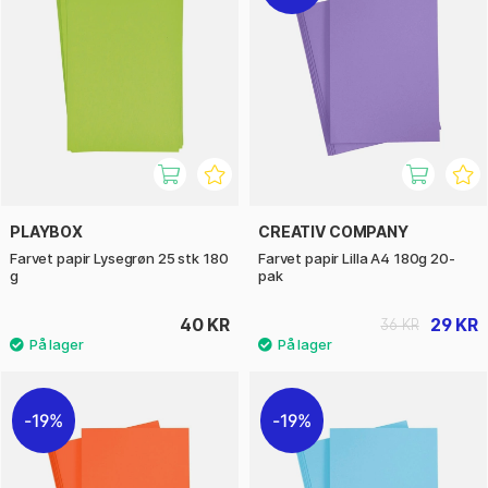
PLAYBOX
CREATIV COMPANY
Farvet papir Lysegrøn 25 stk 180
Farvet papir Lilla A4 180g 20-
g
pak
40 KR
29 KR
36 KR
19%
19%