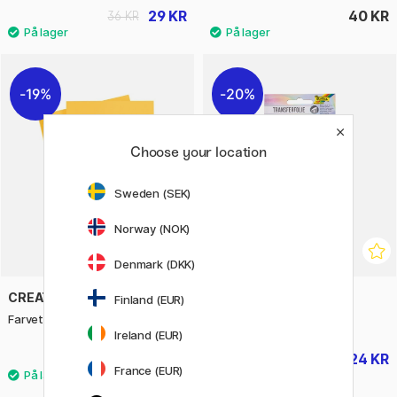
29 KR
40 KR
36 KR
19%
20%
Choose your location
Sweden (SEK)
Norway (NOK)
Denmark (DKK)
CREATIV COMPANY
FOLIA
Finland (EUR)
Farvet papir Gul A4 180g 20-pak
Transferfolie 9 x 16 cm
Ireland (EUR)
29 KR
24 KR
36 KR
30 KR
France (EUR)