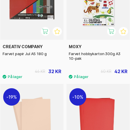
CREATIV COMPANY
MOXY
Farvet papir Jul A5 180 g
Farvet hobbykarton 300g A3
10-pak
32 KR
42 KR
46 KR
60 KR
19%
10%