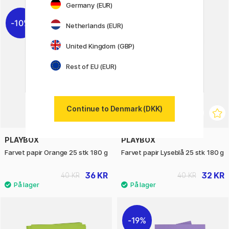
Germany (EUR)
10%
20%
Netherlands (EUR)
United Kingdom (GBP)
Rest of EU (EUR)
Continue to Denmark (DKK)
PLAYBOX
PLAYBOX
Farvet papir Orange 25 stk 180 g
Farvet papir Lyseblå 25 stk 180 g
36 KR
32 KR
40 KR
40 KR
19%