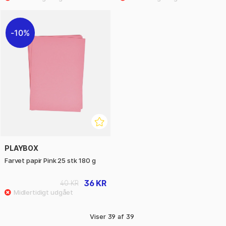
10%
PLAYBOX
Farvet papir Pink 25 stk 180 g
36 KR
40 KR
Viser
39
af
39