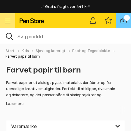
Gratis fragt over 449 kr*
Hurtigt til dør eller pakkeshop
Hurtigt til dør eller pakkeshop
Gratis fragt over 449 kr*
Start
Kids
Sjovt og lærerigt
Papir og Tegneblokke
Farvet papir til børn
Farvet papir til børn
Farvet papir er et alsidigt pysselmateriale, der åbner op for
uendelige kreative muligheder. Perfekt til at klippe, rive, male
og dekorere, og det passer både til skoleprojekter og
fritidsaktiviteter. Med et bredt udvalg af farver kan børn
Læs mere
skabe alt fra farverige kort og plakater til fantasifulde
objekter og kunstværker.
Sammen med sakse, lim, glitter og andre pysselmaterialer
Varemærke