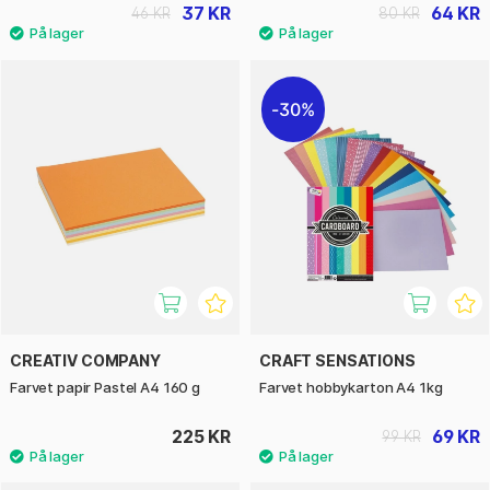
37 KR
64 KR
46 KR
80 KR
30%
CREATIV COMPANY
CRAFT SENSATIONS
Farvet papir Pastel A4 160 g
Farvet hobbykarton A4 1kg
225 KR
69 KR
99 KR