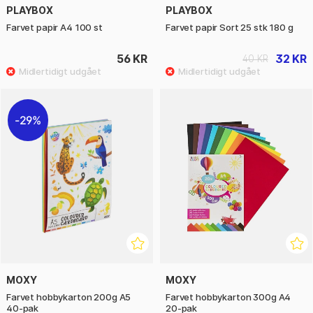
PLAYBOX
PLAYBOX
Farvet papir A4 100 st
Farvet papir Sort 25 stk 180 g
56 KR
32 KR
40 KR
29%
MOXY
MOXY
Farvet hobbykarton 200g A5
Farvet hobbykarton 300g A4
40-pak
20-pak