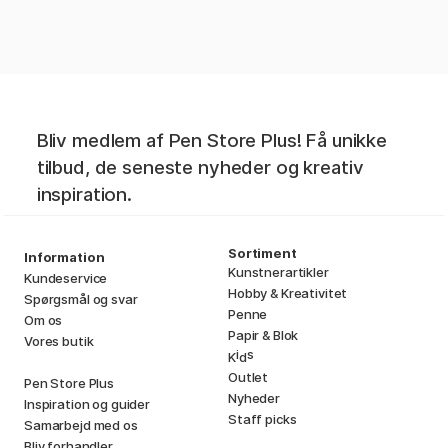
Bliv medlem af Pen Store Plus! Få unikke
tilbud, de seneste nyheder og kreativ
inspiration.
Sortiment
Information
Kunstnerartikler
Kundeservice
Hobby & Kreativitet
Spørgsmål og svar
Penne
Om os
Papir & Blok
Vores butik
i
s
K
d
Outlet
Pen Store Plus
Nyheder
Inspiration og guider
Staff picks
Samarbejd med os
Bliv forhandler