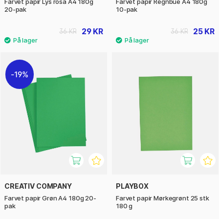
Farvet papir Lys rosa A4 180g
Farvet papir Regnbue A4 180g
20-pak
10-pak
29 KR
25 KR
36 KR
36 KR
19%
CREATIV COMPANY
PLAYBOX
Farvet papir Grøn A4 180g 20-
Farvet papir Mørkegrønt 25 stk
pak
180 g