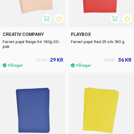
CREATIV COMPANY
PLAYBOX
Farvet papir Beige A4 180g 20-
Farvet papir Rød 25 stk 180 g
pak
29 KR
36 KR
36 KR
40 KR