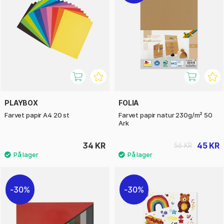
PLAYBOX
FOLIA
Farvet papir A4 20 st
Farvet papir natur 230g/m² 50
Ark
34 KR
45 KR
56 KR
30%
30%