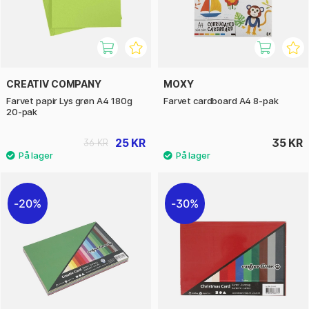
CREATIV COMPANY
MOXY
Farvet papir Lys grøn A4 180g
Farvet cardboard A4 8-pak
20-pak
25 KR
35 KR
36 KR
20%
30%