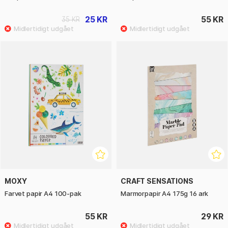
25 KR
55 KR
35 KR
MOXY
CRAFT SENSATIONS
Farvet papir A4 100-pak
Marmorpapir A4 175g 16 ark
55 KR
29 KR