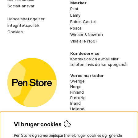
Mærker
Socialt ansvar
Pilot
Lamy
Handelsbetingelser
Faber-Castell
Integritetspolitik
Posca
Cookies
Winsor & Newton
Visa alle (160)
Kundeservice
Kontakt os
via e-mail eller
telefon, hvis du har spørgsmål.
Vores markeder
Sverige
Norge
Finland
Frankrig
Irland
Holland
Tyskland
UK
Vi bruger cookies
EU
Pen Store og samarbejdspartnere bruger cookies og lignende
* Specifikke
fragtvilkår
gælder for