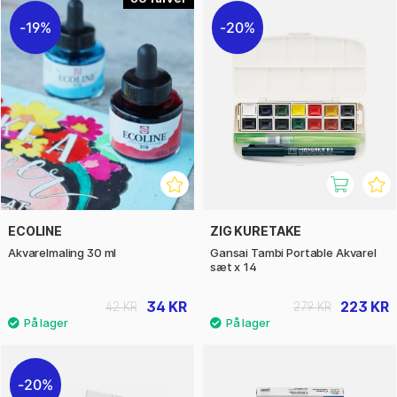
19%
20%
ECOLINE
ZIG KURETAKE
Akvarelmaling 30 ml
Gansai Tambi Portable Akvarel
sæt x 14
34 KR
223 KR
42 KR
279 KR
20%