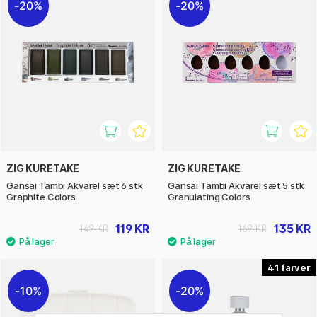
20%
20%
ZIG KURETAKE
ZIG KURETAKE
Gansai Tambi Akvarel sæt 6 stk
Gansai Tambi Akvarel sæt 5 stk
Graphite Colors
Granulating Colors
119 KR
135 KR
149 KR
169 KR
41
10%
20%