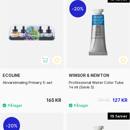
20%
ECOLINE
WINSOR & NEWTON
Akvarelmaling Primary 5-set
Professional Water Color Tube
14 ml (Serie 3)
165 KR
127 KR
159 KR
15
20%