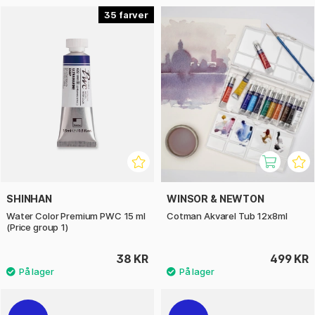
35
SHINHAN
WINSOR & NEWTON
Water Color Premium PWC 15 ml
Cotman Akvarel Tub 12x8ml
(Price group 1)
38 KR
499 KR