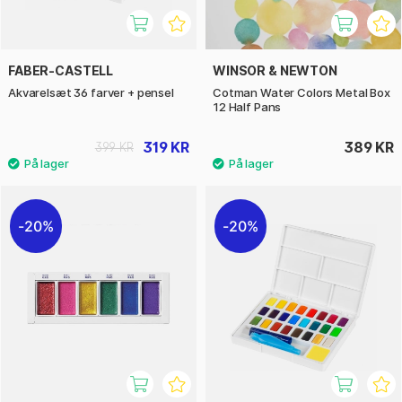
FABER-CASTELL
WINSOR & NEWTON
Akvarelsæt 36 farver + pensel
Cotman Water Colors Metal Box
12 Half Pans
319 KR
389 KR
399 KR
20%
20%