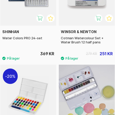
SHINHAN
WINSOR & NEWTON
Water Colors PRO 24-set
Cotman Watercolour Set +
Water Brush 12 half pans
369 KR
251 KR
279 KR
20%