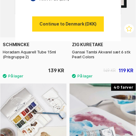
Continue to Denmark (DKK)
SCHMINCKE
ZIG KURETAKE
Horadam Aquarell Tube 15ml
Gansai Tambi Akvarel sæt 6 stk
(Prisgruppe 2)
Pearl Colors
139 KR
119 KR
149 KR
40