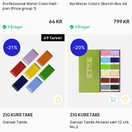
Professional Water Color Half-
Koi Water Colors Sketch Box 48
pan (Price group 1)
64 KR
799 KR
69
21%
20%
ZIG KURETAKE
ZIG KURETAKE
Gansai Tambi
Gansai Tambi Akvarel sæt 12 stk
No.2