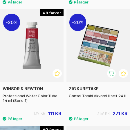
48
20%
20%
WINSOR & NEWTON
ZIG KURETAKE
Professional Water Color Tube
Gansai Tambi Akvarel II sæt 24 II
14 ml (Serie 1)
111 KR
271 KR
139 KR
339 KR
60