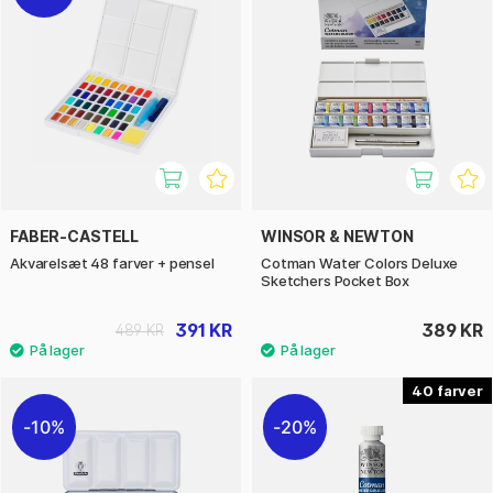
FABER-CASTELL
WINSOR & NEWTON
Akvarelsæt 48 farver + pensel
Cotman Water Colors Deluxe
Sketchers Pocket Box
391 KR
389 KR
489 KR
40
10%
20%