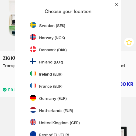
Choose your location
Sweden (SEK)
Norway (NOK)
Denmark (DKK)
ZIG KURETAKE
SCHMINCKE
Finland (EUR)
Transparent Akvarel sæt x 14
Horadam Aquarell Tube 15ml
(Prisgruppe 1)
Ireland (EUR)
242 KR
100 KR
269 KR
125 KR
France (EUR)
Germany (EUR)
54
20%
Netherlands (EUR)
United Kingdom (GBP)
Rest of EU (EUR)