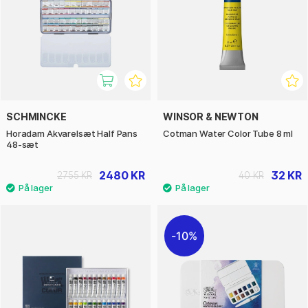
SCHMINCKE
WINSOR & NEWTON
Horadam Akvarelsæt Half Pans
Cotman Water Color Tube 8 ml
48-sæt
2480 KR
32 KR
2755 KR
40 KR
10%