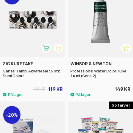
ZIG KURETAKE
WINSOR & NEWTON
Gansai Tambi Akvarel sæt 6 stk
Professional Water Color Tube
Sumi Colors
14 ml (Serie 2)
119 KR
149 KR
149 KR
53
20%