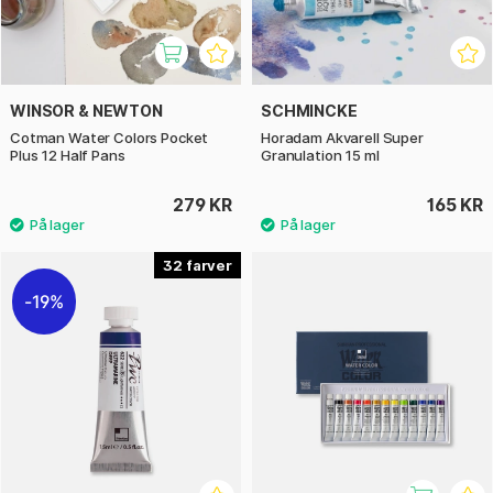
WINSOR & NEWTON
SCHMINCKE
Cotman Water Colors Pocket
Horadam Akvarell Super
Plus 12 Half Pans
Granulation 15 ml
279 KR
165 KR
32
19%