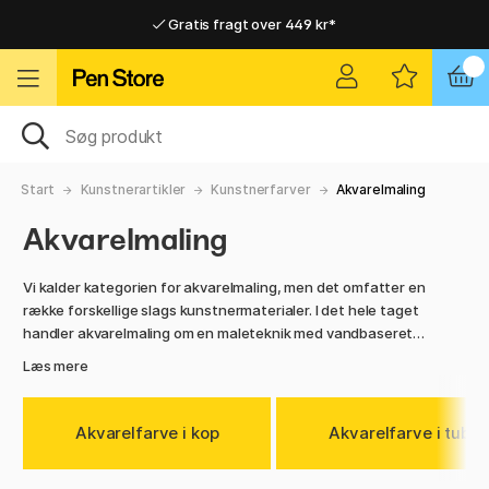
Gratis fragt over 449 kr*
Hurtigt til dør eller pakkeshop
Hurtigt til dør eller pakkeshop
Gratis fragt over 449 kr*
Start
Kunstnerartikler
Kunstnerfarver
Akvarelmaling
Akvarelmaling
Vi kalder kategorien for a
kvarelmaling
, men det omfatter en
række forskellige slags kunstnermaterialer. I det hele taget
handler akvarelmaling om en maleteknik med vandbaseret
farve, som er transparent - det vil sige, at farven på
Læs mere
underlaget lyser igennem. Eftersom du inden for
akvarelmaling ikke maler med hvid farve, skal du efterlade
nogle områder bare for at få hvide dele på billedet.
Akvarelfarve i kop
Akvarelfarve i tube
Akvarelfarve fås dels på tube, og der findes forskellige