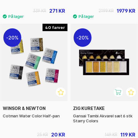
271 KR
1979 KR
339 KR
2199 KR
40
20%
20%
WINSOR & NEWTON
ZIG KURETAKE
Cotman Water Color Half-pan
Gansai Tambi Akvarel sæt 6 stk
Starry Colors
20 KR
119 KR
25 KR
149 KR