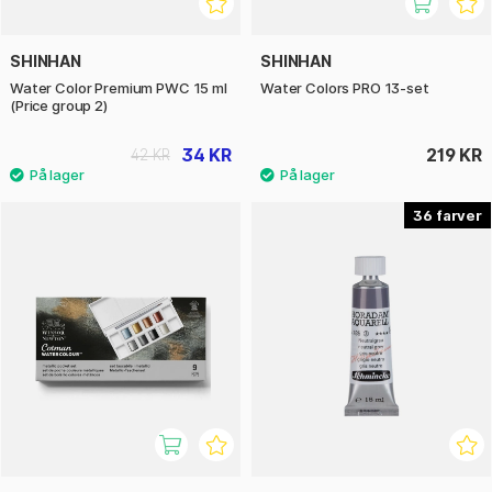
SHINHAN
SHINHAN
Water Color Premium PWC 15 ml
Water Colors PRO 13-set
(Price group 2)
34 KR
219 KR
42 KR
36