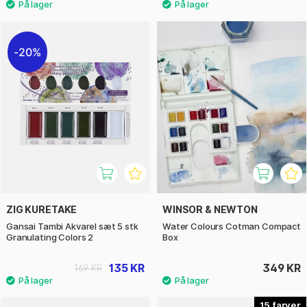
20%
ZIG KURETAKE
WINSOR & NEWTON
Gansai Tambi Akvarel sæt 5 stk
Water Colours Cotman Compact
Granulating Colors 2
Box
135 KR
349 KR
169 KR
15