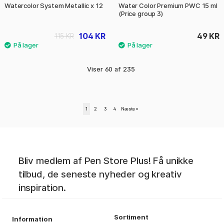
Watercolor System Metallic x 12
Water Color Premium PWC 15 ml
(Price group 3)
104 KR
49 KR
115 KR
Viser
60
af
235
1
2
3
4
Næste
»
Bliv medlem af Pen Store Plus! Få unikke
tilbud, de seneste nyheder og kreativ
inspiration.
Sortiment
Information