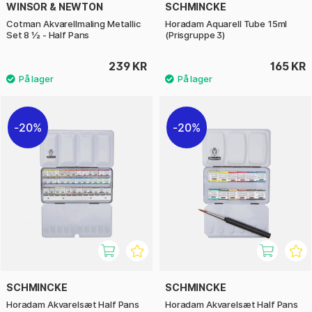
WINSOR & NEWTON
SCHMINCKE
Cotman Akvarellmaling Metallic
Horadam Aquarell Tube 15ml
Set 8 ½ - Half Pans
(Prisgruppe 3)
239 KR
165 KR
20%
20%
SCHMINCKE
SCHMINCKE
Horadam Akvarelsæt Half Pans
Horadam Akvarelsæt Half Pans