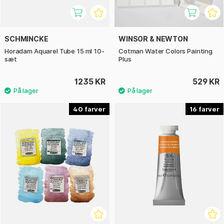
SCHMINCKE
WINSOR & NEWTON
Horadam Aquarel Tube 15 ml 10-
Cotman Water Colors Painting
sæt
Plus
1235 KR
529 KR
40
16