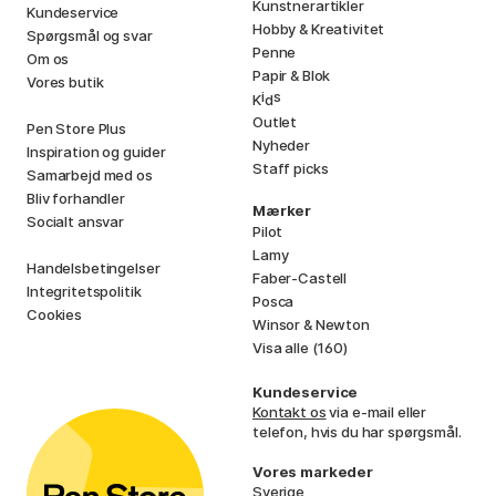
Kunstnerartikler
Kundeservice
Hobby & Kreativitet
Spørgsmål og svar
Penne
Om os
Papir & Blok
Vores butik
i
s
K
d
Outlet
Pen Store Plus
Nyheder
Inspiration og guider
Staff picks
Samarbejd med os
Bliv forhandler
Mærker
Socialt ansvar
Pilot
Lamy
Handelsbetingelser
Faber-Castell
Integritetspolitik
Posca
Cookies
Winsor & Newton
Visa alle (160)
Kundeservice
Kontakt os
via e-mail eller
telefon, hvis du har spørgsmål.
Vores markeder
Sverige