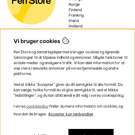
Norge
Finland
Frankrig
Irland
Holland
Tyskland
UK
Vi bruger cookies
EU
Pen Store og samarbejdspartnere bruger cookies og lignende
* Specifikke
fragtvilkår
gælder for
teknologier til at tilpasse indhold og annoncer, tilbyde funktioner til
voluminøse varer.
sociale medier og analysere trafik. Vi kan dele information for at
vise mere relevante annoncer på vores hjemmeside og andre
platforme.
Betal nemt og sikkert
Ved at klikke ”Accepter” giver du dit samtykke til alle formål. Du
kan vælge, hvilke formål du vil give samtykke til, ved at klikke
”Indstillinger”, og du kan altid ændre dit valg i vores cookiepolicy.
Hurtig levering til hele Danmark
I vores
cookiepolicy
finder du mere information om cookies, og
hvordan de bruges.
Accepter kun nødvendige