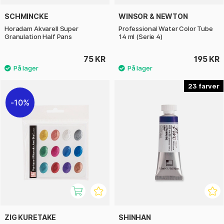
SCHMINCKE
WINSOR & NEWTON
Horadam Akvarell Super
Professional Water Color Tube
Granulation Half Pans
14 ml (Serie 4)
75 KR
195 KR
23
10%
ZIG KURETAKE
SHINHAN