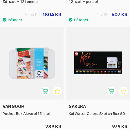
36-sæt + 12 tomme
12-sæt + pensel
1804 KR
607 KR
2255 KR
759 KR
VAN GOGH
SAKURA
Pocket Box Akvarel 15-sæt
Koi Water Colors Sketch Box 60
289 KR
979 KR