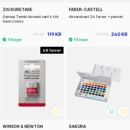
ZIG KURETAKE
FABER-CASTELL
Gansai Tambi Akvarel sæt 6 stk
Akvarelsæt 24 farver + pensel
Gem Colors
119 KR
240 KR
149 KR
299 KR
48
WINSOR & NEWTON
SAKURA