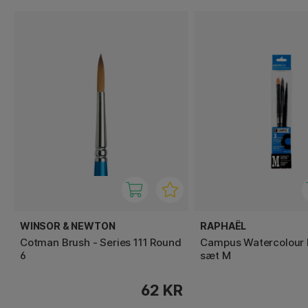
WINSOR & NEWTON
RAPHAËL
Cotman Brush - Series 111 Round
Campus Watercolour 
6
sæt M
62 KR