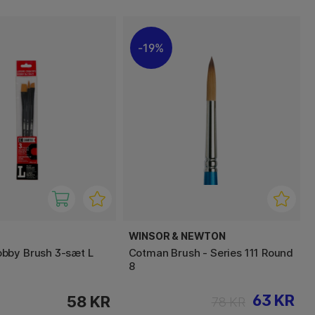
19%
WINSOR & NEWTON
bby Brush 3-sæt L
Cotman Brush - Series 111 Round
8
63 KR
58 KR
78 KR