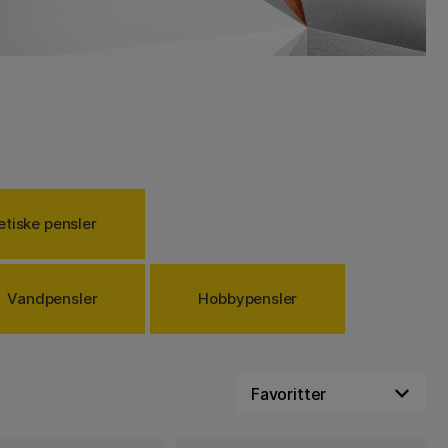
etiske pensler
Vandpensler
Hobbypensler