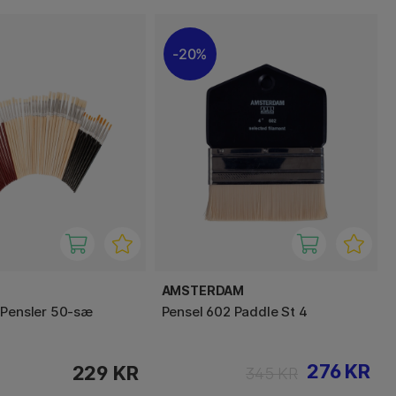
20%
AMSTERDAM
 Pensler 50-sæ
Pensel 602 Paddle St 4
276 KR
229 KR
345 KR