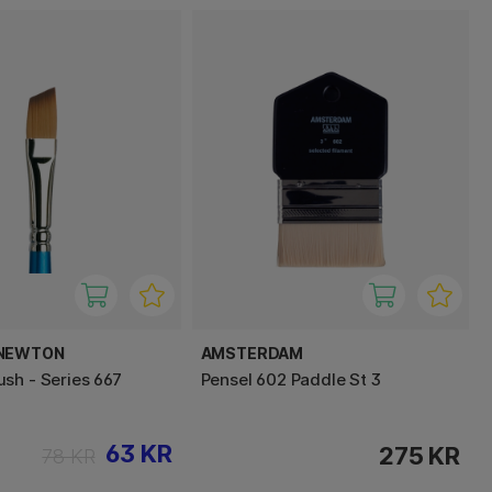
 NEWTON
AMSTERDAM
sh - Series 667
Pensel 602 Paddle St 3
63 KR
275 KR
78 KR