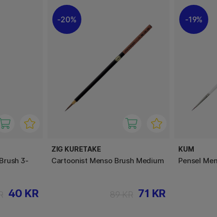
20%
19%
ZIG KURETAKE
KUM
Brush 3-
Cartoonist Menso Brush Medium
Pensel Mem
40 KR
71 KR
R
89 KR