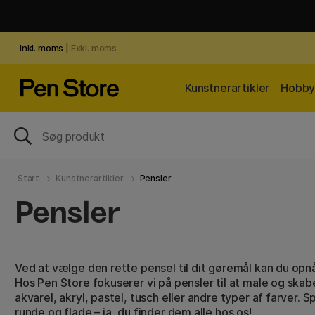
Inkl. moms
|
Exkl. moms
Kunstnerartikler
Hobby 
Start
Kunstnerartikler
Pensler
Pensler
Ved at vælge den rette pensel til dit gøremål kan du opnå
Hos Pen Store fokuserer vi på pensler til at male og skab
akvarel, akryl, pastel, tusch eller andre typer af farver.
runde og flade
–
ja, du finder dem alle hos os!