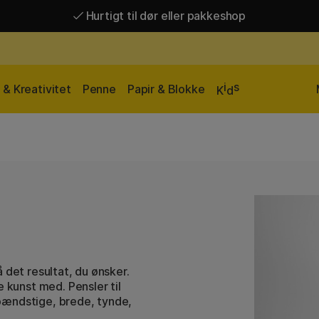
Hurtigt til dør eller pakkeshop
Hurtigt til dør eller pakkeshop
Gratis fragt over 449 kr*
i
s
& Kreativitet
Penne
Papir & Blokke
K
d
 det resultat, du ønsker.
e kunst med. Pensler til
 Spændstige, brede, tynde,