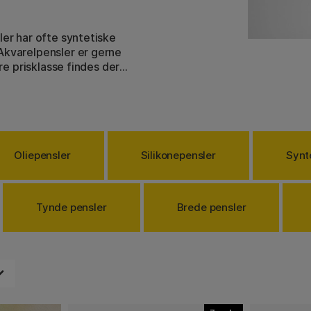
ler har ofte syntetiske
Akvarelpensler er gerne
ere prisklasse findes der
farven i penslen til en
dehårspensler og
 Svinebørsterne fås endda i
gode syntetiske pensler med
Oliepensler
Silikonepensler
Synt
e være, er det en god idé at
ensler skal anvendes.
Tynde pensler
Brede pensler