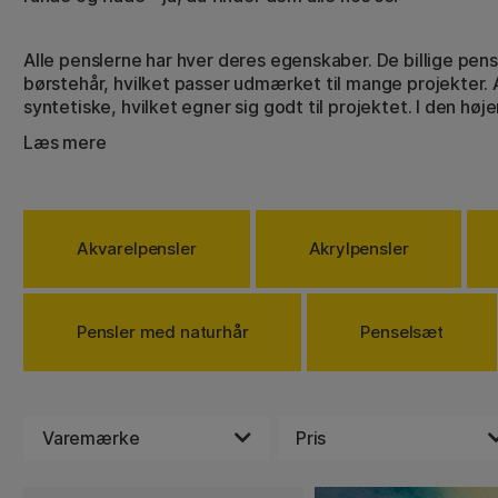
Alle penslerne har hver deres egenskaber. De billige pens
børstehår, hvilket passer udmærket til mange projekter. 
syntetiske, hvilket egner sig godt til projektet. I den høj
mårhårspensler, som er meget mere spændstige og holder 
Læs mere
grad, som andre pensler ikke kan. Andre varianter er ge
egernhårspensler.
Til akryl og olie er svinebørstepensler et populært valg.
enklere og prisvenlige varianter. Selv her er der rigtig 
Akvarelpensler
Akrylpensler
fibre i forskellige tykkelser. Uanset hvad projektet mått
have et udvalg af lidt forskellige størrelser og former. P
Flittigt!
Pensler med naturhår
Penselsæt
Varemærke
Pris