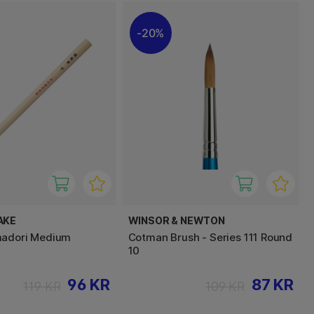
20%
AKE
WINSOR & NEWTON
madori Medium
Cotman Brush - Series 111 Round
10
96 KR
87 KR
119 KR
109 KR