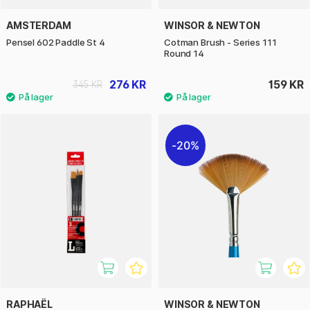
AMSTERDAM
WINSOR & NEWTON
Pensel 602 Paddle St 4
Cotman Brush - Series 111
Round 14
276 KR
159 KR
345 KR
20%
RAPHAËL
WINSOR & NEWTON