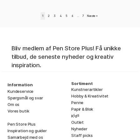
1
2
3
4
5
6
..
7
Næste
»
Bliv medlem af Pen Store Plus! Få unikke
tilbud, de seneste nyheder og kreativ
inspiration.
Sortiment
Information
Kunstnerartikler
Kundeservice
Hobby & Kreativitet
Spørgsmål og svar
Penne
Om os
Papir & Blok
Vores butik
i
s
K
d
Outlet
Pen Store Plus
Nyheder
Inspiration og guider
Staff picks
Samarbejd med os