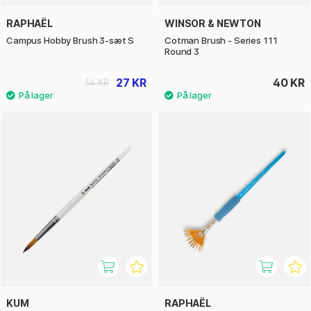
RAPHAËL
WINSOR & NEWTON
Campus Hobby Brush 3-sæt S
Cotman Brush - Series 111
Round 3
27 KR
40 KR
34 KR
KUM
RAPHAËL