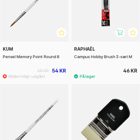
KUM
RAPHAËL
Pensel Memory Point Round 8
Campus Hobby Brush 3-sæt M
54 KR
46 KR
68 KR