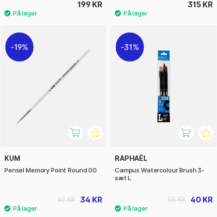
199 KR
315 KR
19%
31%
KUM
RAPHAËL
Pensel Memory Point Round 00
Campus Watercolour Brush 3-
sæt L
34 KR
40 KR
42 KR
58 KR