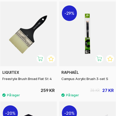
29%
LIQUITEX
RAPHAËL
Freestyle Brush Broad Flat St 4
Campus Acrylic Brush 3-set S
259 KR
27 KR
38 KR
20%
20%