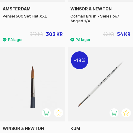
AMSTERDAM
WINSOR & NEWTON
Pensel 600 Set Flat XXL
Cotman Brush - Series 667
Angled 1/4
303 KR
54 KR
379 KR
68 KR
18%
WINSOR & NEWTON
KUM