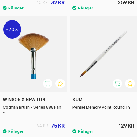
32 KR
259 KR
40 KR
20%
WINSOR & NEWTON
KUM
Cotman Brush - Series 888 Fan
Pensel Memory Point Round 14
4
75 KR
129 KR
94 KR