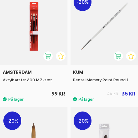
20%
AMSTERDAM
KUM
Akrylbørster 600 M 3-sæt
Pensel Memory Point Round 1
99 KR
35 KR
44 KR
20%
20%