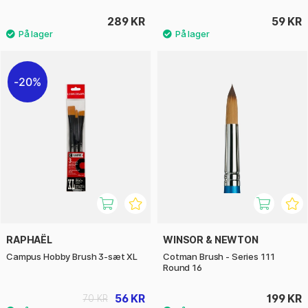
289 KR
59 KR
20%
RAPHAËL
WINSOR & NEWTON
Campus Hobby Brush 3-sæt XL
Cotman Brush - Series 111
Round 16
56 KR
199 KR
70 KR