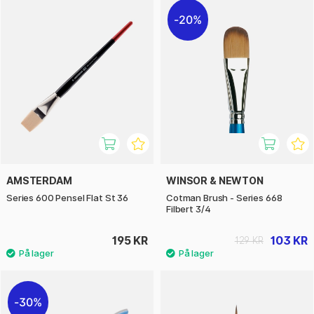
20%
AMSTERDAM
WINSOR & NEWTON
Series 600 Pensel Flat St 36
Cotman Brush - Series 668
Filbert 3/4
195 KR
103 KR
129 KR
30%