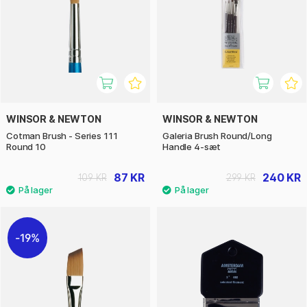
WINSOR & NEWTON
WINSOR & NEWTON
Cotman Brush - Series 111
Galeria Brush Round/Long
Round 10
Handle 4-sæt
87 KR
240 KR
109 KR
299 KR
19%