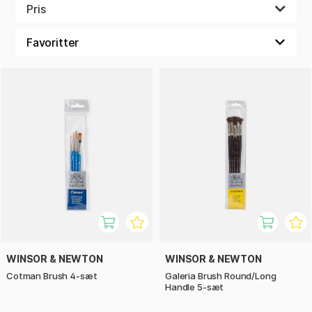
står det ofte, hvilken type maling, det er bedst egnet til, så
Pris
dobbelttjek først, inden du klikker ting hjem til dit næste
maleprojekt.
WINSOR & NEWTON
WINSOR & NEWTON
Cotman Brush 4-sæt
Galeria Brush Round/Long
Handle 5-sæt