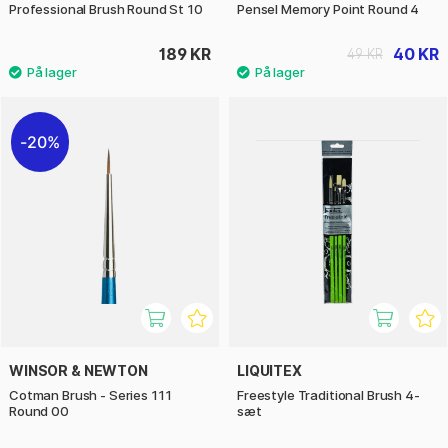
Professional Brush Round St 10
Pensel Memory Point Round 4
189 KR
40 KR
49 KR
20%
WINSOR & NEWTON
LIQUITEX
Cotman Brush - Series 111
Freestyle Traditional Brush 4-
Round 00
sæt