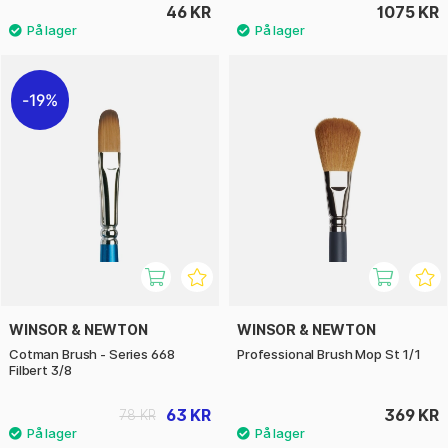
46 KR
1075 KR
19%
WINSOR & NEWTON
WINSOR & NEWTON
Cotman Brush - Series 668
Professional Brush Mop St 1/1
Filbert 3/8
63 KR
369 KR
78 KR