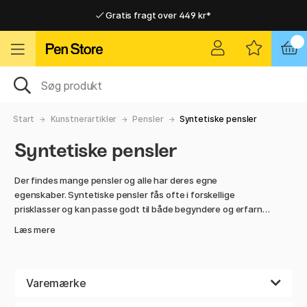
Gratis fragt over 449 kr*
Hurtigt til dør eller pakkeshop
Hurtigt til dør eller pakkeshop
Gratis fragt over 449 kr*
Start
Kunstnerartikler
Pensler
Syntetiske pensler
Syntetiske pensler
Der findes mange pensler og alle har deres egne
egenskaber. Syntetiske pensler fås ofte i forskellige
prisklasser og kan passe godt til både begyndere og erfarne
kunstnere. Det bedste ved den syntetiske pensel er, at den
Læs mere
passer godt ind i mange forskellige projekter og kan bruges
sammen med både akryl, akvarel og oliefarver.
Penselstråene klarer vægten af ​​akryl- eller oliemalingen
godt, men kan også i mange tilfælde have en god sugeevne,
Varemærke
hvilket er særdeles velegnet til akvarelmaling. På produktet