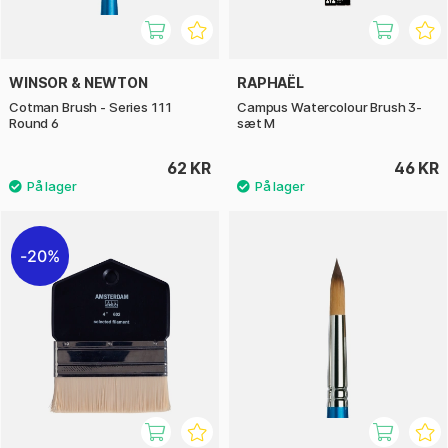
WINSOR & NEWTON
RAPHAËL
Cotman Brush - Series 111
Campus Watercolour Brush 3-
Round 6
sæt M
62 KR
46 KR
20%