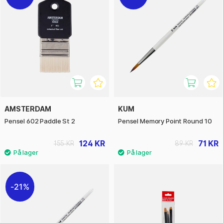
AMSTERDAM
KUM
Pensel 602 Paddle St 2
Pensel Memory Point Round 10
124 KR
71 KR
155 KR
89 KR
21%