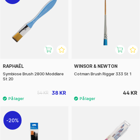
RAPHAËL
WINSOR & NEWTON
Symbiose Brush 2800 Moddlare
Cotman Brush Rigger 333 St 1
St 20
38 KR
44 KR
54 KR
20%