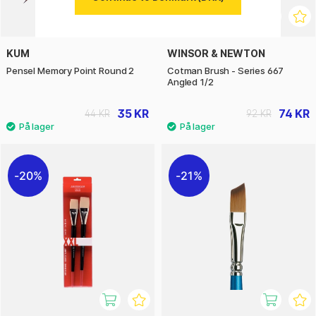
KUM
WINSOR & NEWTON
Pensel Memory Point Round 2
Cotman Brush - Series 667
Angled 1/2
35 KR
74 KR
44 KR
92 KR
20%
21%