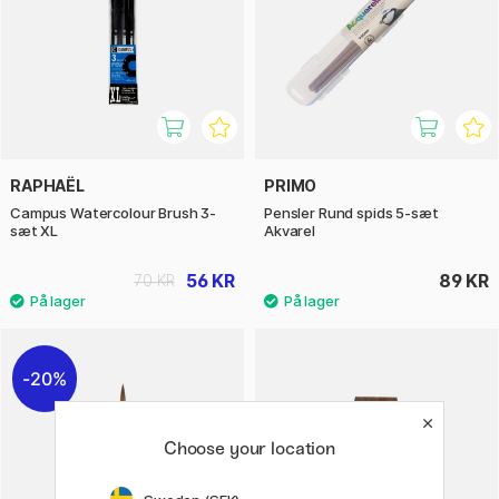
RAPHAËL
PRIMO
Campus Watercolour Brush 3-
Pensler Rund spids 5-sæt
sæt XL
Akvarel
56 KR
89 KR
70 KR
20%
Choose your location