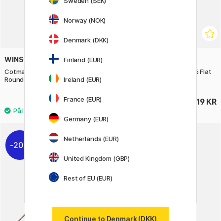
Sweden (SEK)
Norway (NOK)
Denmark (DKK)
WINSOR & NEWTON
WINSOR & NEWTON
Finland (EUR)
Cotman Brush - Series 111
Cotman Brush - Series 666 Flat
Ireland (EUR)
Round 2
1/1
France (EUR)
32 KR
219 KR
40 KR
Germany (EUR)
Netherlands (EUR)
20%
20%
United Kingdom (GBP)
Rest of EU (EUR)
Continue to Denmark (DKK)