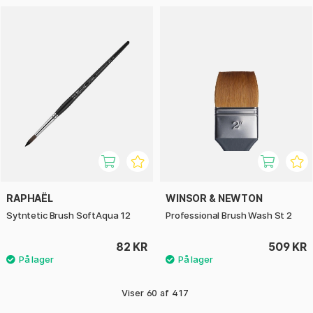
RAPHAËL
WINSOR & NEWTON
Sytntetic Brush SoftAqua 12
Professional Brush Wash St 2
82 KR
509 KR
Viser
60
af
417