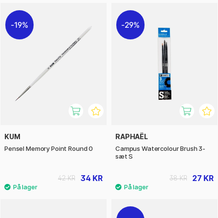
19%
29%
KUM
RAPHAËL
Pensel Memory Point Round 0
Campus Watercolour Brush 3-
sæt S
34 KR
27 KR
42 KR
38 KR