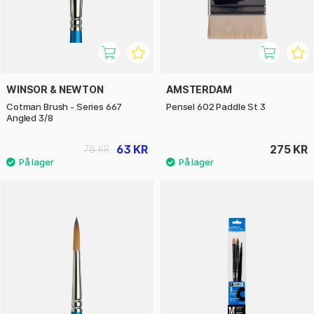
WINSOR & NEWTON
AMSTERDAM
Cotman Brush - Series 667
Pensel 602 Paddle St 3
Angled 3/8
63 KR
275 KR
78 KR