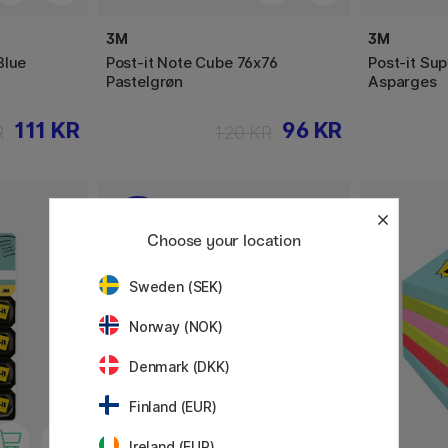
3M
3M
Blue
Post-it Note Cube 76x76
Post-it Sup
Pastelgrøn
Asparges
111 KR
96 KR
R
120 KR
20%
Choose your location
Sweden (SEK)
Norway (NOK)
Denmark (DKK)
Finland (EUR)
Ireland (EUR)