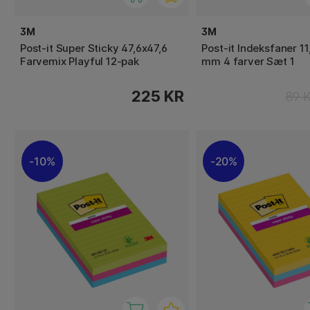
3M
3M
Post-it Super Sticky 47,6x47,6
Post-it Indeksfaner 11
Farvemix Playful 12-pak
mm 4 farver Sæt 1
225 KR
89 
10%
20%