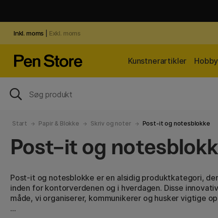
Inkl. moms
|
Exkl. moms
Kunstnerartikler
Hobby 
Start
Papir & Blokke
Skriv og noter
Post-it og notesblokke
Post-it og notesblok
Post-it og notesblokke er en alsidig produktkategori, de
inden for kontorverdenen og i hverdagen. Disse innovati
måde, vi organiserer, kommunikerer og husker vigtige op