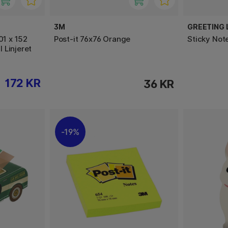
3M
GREETING L
01 x 152
Post-it 76x76 Orange
Sticky Not
 Linjeret
172 KR
36 KR
19%