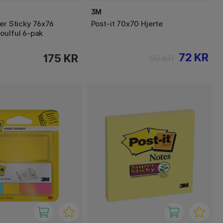
3M
er Sticky 76x76
Post-it 70x70 Hjerte
oulful 6-pak
72 KR
175 KR
90 KR