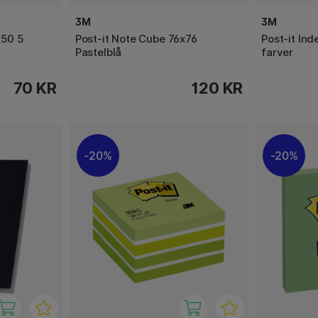
3M
3M
x50 5
Post-it Note Cube 76x76
Post-it In
Pastelblå
farver
70 KR
120 KR
20%
20%