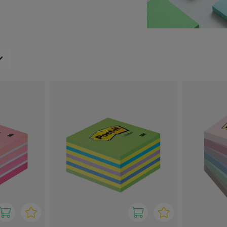
tige afsnit i dokumenter
at skrive information ned
 eller skriveborde.
gt, en redningsmand i