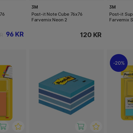
3M
3M
x76
Post-it Note Cube 76x76
Post-it Sup
Farvemix Neon 2
Farvemix S
96 KR
120 KR
KR
20%