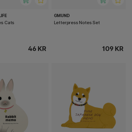
IFE
GMUND
es Cats
Letterpress Notes Set
46 KR
109 KR