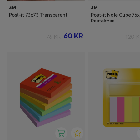
3M
3M
Post-it 73x73 Transparent
Post-it Note Cube 76
Pastelrosa
60 KR
76 KR
120 