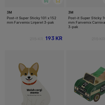
3M
3M
Post-it Super Sticky 101 x 152
Post-it Super Sticky 1
mm Farvemix Linjeret 3-pak
mm Farvemix Carnival
3-pak
193 KR
215 KR
215 KR