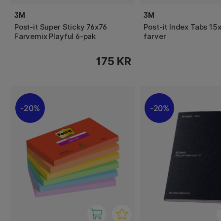
3M
3M
Post-it Super Sticky 76x76
Post-it Index Tabs 15
Farvemix Playful 6-pak
farver
175 KR
20%
20%