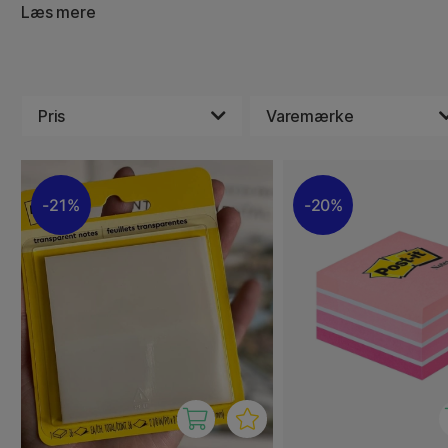
Produkterne bruges til at skabe påmindelser, markere vig
Læs mere
og organisere tanker og ideer. De er perfekte til hurtigt 
og fastgøre den på synlige steder som computere, vægge
Her på Pen Stores kreative kontor bruges de meget flitti
nøden!
Pris
Varemærke
21%
20%