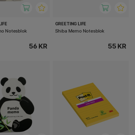
IFE
GREETING LIFE
mo Notesblok
Shiba Memo Notesblok
56 KR
55 KR