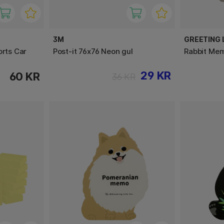
3M
GREETING L
orts Car
Post-it 76x76 Neon gul
Rabbit Me
29 KR
60 KR
36 KR