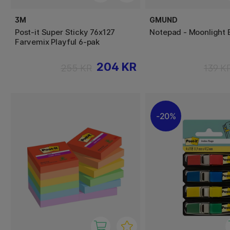
3M
GMUND
Post-it Super Sticky 76x127
Notepad - Moonlight 
Farvemix Playful 6-pak
204 KR
255 KR
139 K
20%