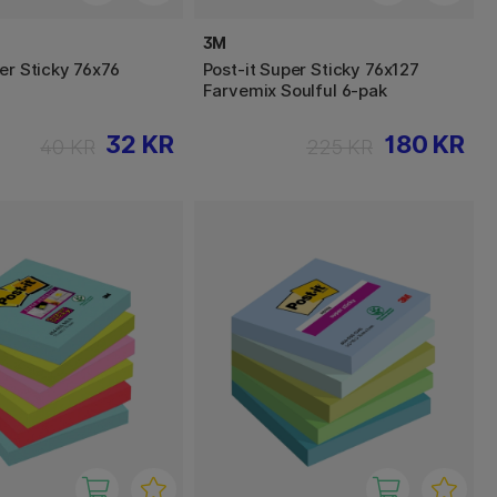
3M
er Sticky 76x76
Post-it Super Sticky 76x127
Farvemix Soulful 6-pak
32 KR
180 KR
40 KR
225 KR