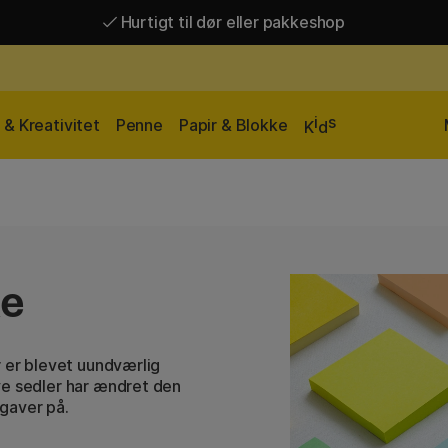
Hurtigt til dør eller pakkeshop
Hurtigt til dør eller pakkeshop
Gratis fragt over 449 kr*
i
s
& Kreativitet
Penne
Papir & Blokke
K
d
ke
r er blevet uundværlig
ve sedler har ændret den
gaver på.