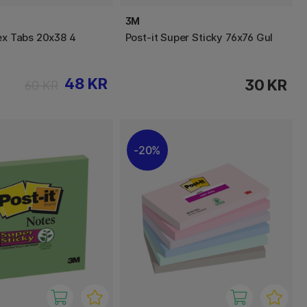
3M
dex Tabs 20x38 4
Post-it Super Sticky 76x76 Gul
48 KR
30 KR
60 KR
20%