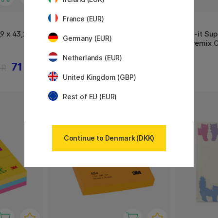
France (EUR)
3M
3M
,9 x 43,2
Post-it Super Sticky 47,6x47,6
Post-it Sup
Germany (EUR)
Farvemix Soulful 12-pak
Farvemix 
Netherlands (EUR)
71 KR
180 KR
KR
225 KR
United Kingdom (GBP)
Rest of EU (EUR)
Continue to Denmark (DKK)