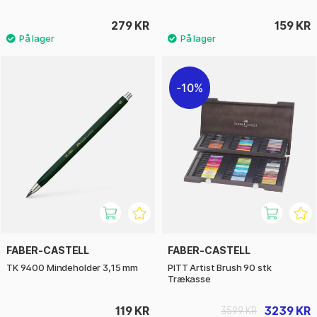
279 KR
159 KR
10%
FABER-CASTELL
FABER-CASTELL
TK 9400 Mindeholder 3,15 mm
PITT Artist Brush 90 stk
Trækasse
119 KR
3239 KR
3599 KR