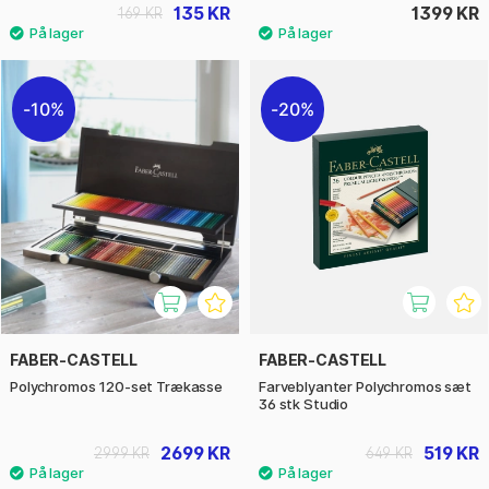
135 KR
1399 KR
169 KR
10%
20%
FABER-CASTELL
FABER-CASTELL
Polychromos 120-set Trækasse
Farveblyanter Polychromos sæt
36 stk Studio
2699 KR
519 KR
2999 KR
649 KR