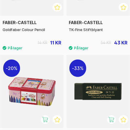
FABER-CASTELL
FABER-CASTELL
Goldfaber Colour Pencil
TK-Fine Stiftblyant
11 KR
43 KR
14 KR
54 KR
20%
33%