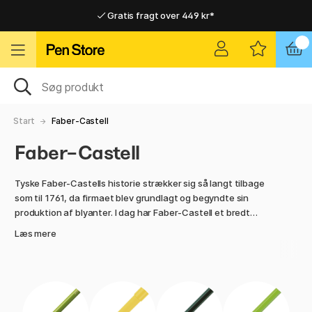
Gratis fragt over 449 kr*
Hurtigt til dør eller pakkeshop
Hurtigt til dør eller pakkeshop
Gratis fragt over 449 kr*
Start
Faber-Castell
Faber-Castell
Tyske Faber-Castells historie strækker sig så langt tilbage
som til 1761, da firmaet blev grundlagt og begyndte sin
produktion af blyanter. I dag har Faber-Castell et bredt
udbud af farveblyanter, kunstnerprodukter og tilbehør. Det
Læs mere
er ikke et tilfælde, at dette er et af de mest kendte
varemærker inden for højkvalitative kunstnermaterialer. Vi
har et stort udvalg af Faber-Castells kunstnerprodukter
samt diverse tilbehør!