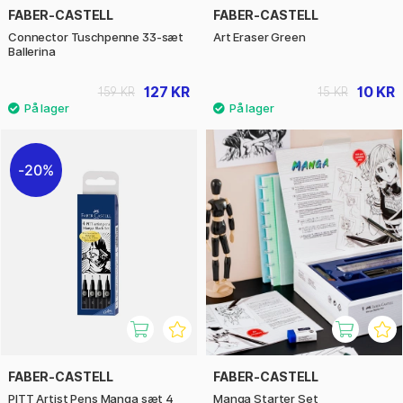
FABER-CASTELL
FABER-CASTELL
Connector Tuschpenne 33-sæt
Art Eraser Green
Ballerina
127 KR
10 KR
159 KR
15 KR
20%
FABER-CASTELL
FABER-CASTELL
PITT Artist Pens Manga sæt 4
Manga Starter Set