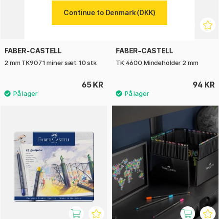
Continue to Denmark (DKK)
FABER-CASTELL
FABER-CASTELL
2 mm TK9071 miner sæt 10 stk
TK 4600 Mindeholder 2 mm
65 KR
94 KR