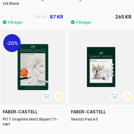
stk Black
87 KR
265 KR
109 KR
20%
FABER-CASTELL
FABER-CASTELL
PITT Graphite Matt Blyant 11-
Sketch Pad A3
sæt