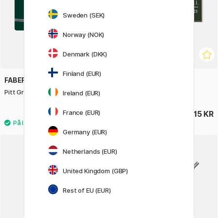
Sweden (SEK)
Norway (NOK)
Denmark (DKK)
Finland (EUR)
FABER-CASTELL
FABER-CASTELL
Pitt Graphite sæt 26 stk
Viskelæder 188121
Ireland (EUR)
France (EUR)
431 KR
15 KR
539 KR
Germany (EUR)
8
Netherlands (EUR)
United Kingdom (GBP)
Rest of EU (EUR)