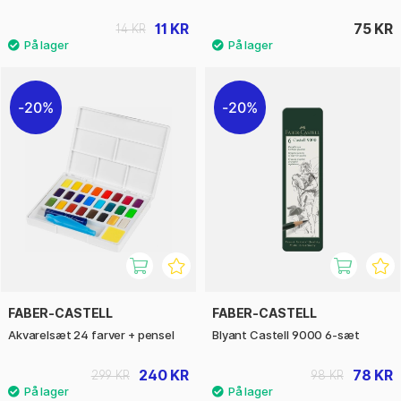
11 KR
75 KR
14 KR
20%
20%
FABER-CASTELL
FABER-CASTELL
Akvarelsæt 24 farver + pensel
Blyant Castell 9000 6-sæt
240 KR
78 KR
299 KR
98 KR