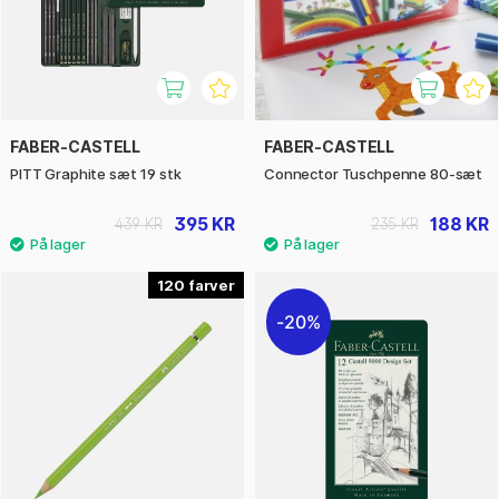
FABER-CASTELL
FABER-CASTELL
PITT Graphite sæt 19 stk
Connector Tuschpenne 80-sæt
395 KR
188 KR
439 KR
235 KR
120
20%