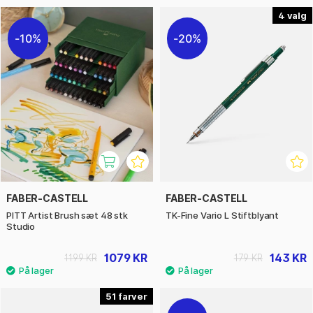
4
10%
20%
FABER-CASTELL
FABER-CASTELL
PITT Artist Brush sæt 48 stk
TK-Fine Vario L Stiftblyant
Studio
1079 KR
143 KR
1199 KR
179 KR
51