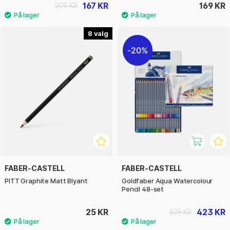
167 KR
169 KR
209 KR
8
20%
FABER-CASTELL
FABER-CASTELL
PITT Graphite Matt Blyant
Goldfaber Aqua Watercolour
Pencil 48-set
25 KR
423 KR
529 KR