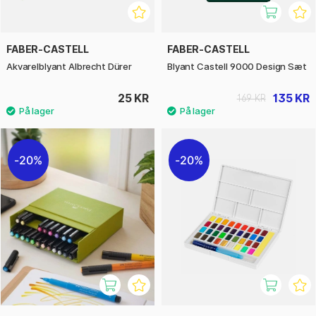
FABER-CASTELL
FABER-CASTELL
Akvarelblyant Albrecht Dürer
Blyant Castell 9000 Design Sæt
25 KR
135 KR
169 KR
20%
20%