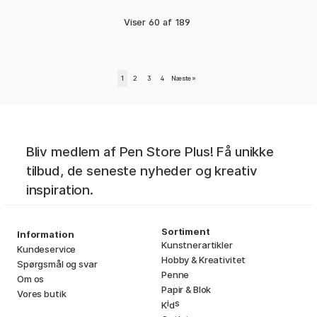
Viser
60
af
189
1
2
3
4
Næste
»
Bliv medlem af Pen Store Plus! Få unikke
tilbud, de seneste nyheder og kreativ
inspiration.
Sortiment
Information
Kunstnerartikler
Kundeservice
Hobby & Kreativitet
Spørgsmål og svar
Penne
Om os
Papir & Blok
Vores butik
i
s
K
d