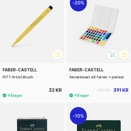
20%
FABER-CASTELL
FABER-CASTELL
PITT Artist Brush
Akvarelsæt 48 farver + pensel
32 KR
391 KR
489 KR
10%