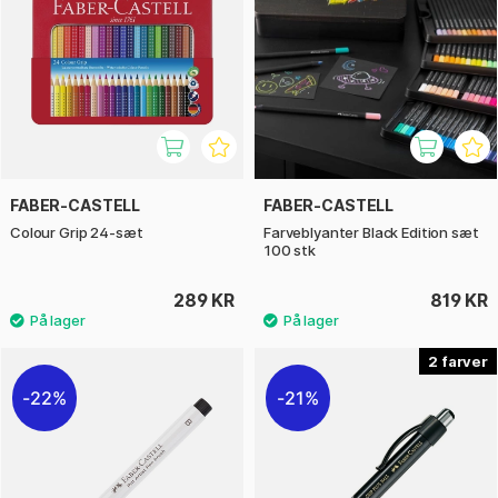
FABER-CASTELL
FABER-CASTELL
Colour Grip 24-sæt
Farveblyanter Black Edition sæt
100 stk
289 KR
819 KR
2
22%
21%