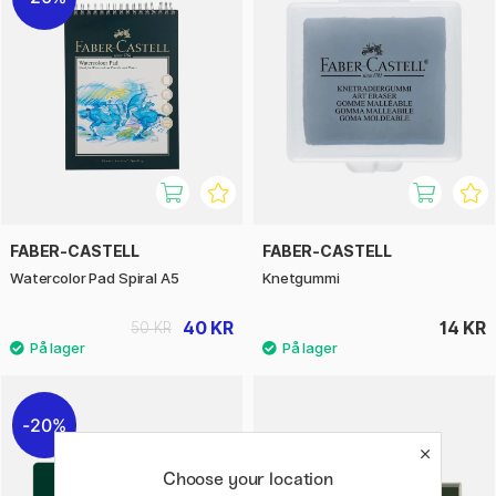
FABER-CASTELL
FABER-CASTELL
Watercolor Pad Spiral A5
Knetgummi
40 KR
14 KR
50 KR
20%
Choose your location