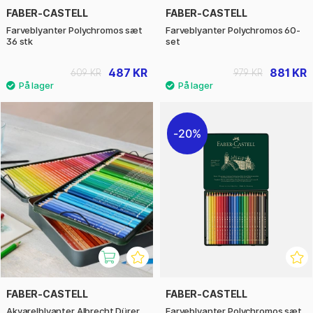
FABER-CASTELL
FABER-CASTELL
Farveblyanter Polychromos sæt
Farveblyanter Polychromos 60-
36 stk
set
487 KR
881 KR
609 KR
979 KR
20%
FABER-CASTELL
FABER-CASTELL
Akvarelblyanter Albrecht Dürer
Farveblyanter Polychromos sæt