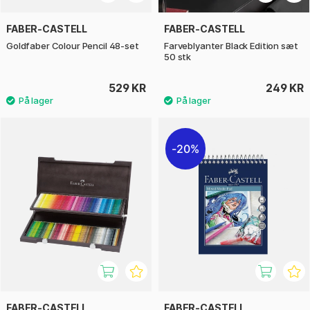
FABER-CASTELL
FABER-CASTELL
Goldfaber Colour Pencil 48-set
Farveblyanter Black Edition sæt
50 stk
529 KR
249 KR
20%
FABER-CASTELL
FABER-CASTELL