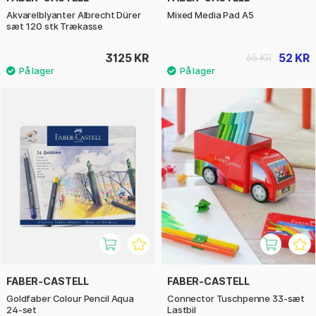
Akvarelblyanter Albrecht Dürer
Mixed Media Pad A5
sæt 120 stk Trækasse
3125 KR
52 KR
65 KR
FABER-CASTELL
FABER-CASTELL
Goldfaber Colour Pencil Aqua
Connector Tuschpenne 33-sæt
24-set
Lastbil