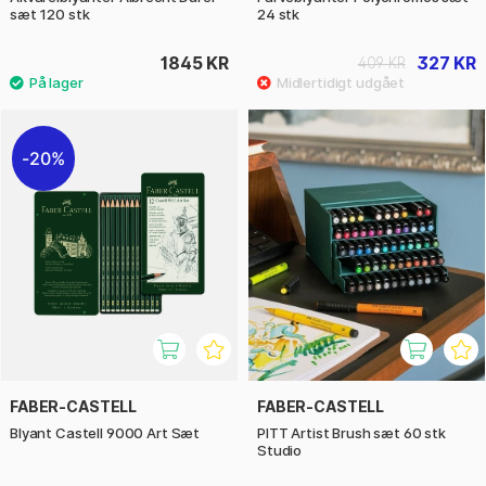
sæt 120 stk
24 stk
1845 KR
327 KR
409 KR
20%
FABER-CASTELL
FABER-CASTELL
Blyant Castell 9000 Art Sæt
PITT Artist Brush sæt 60 stk
Studio