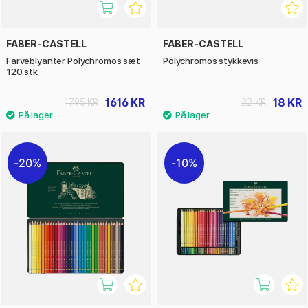
FABER-CASTELL
FABER-CASTELL
Farveblyanter Polychromos sæt
Polychromos stykkevis
120 stk
1616 KR
18 KR
1795 KR
22 KR
20%
10%