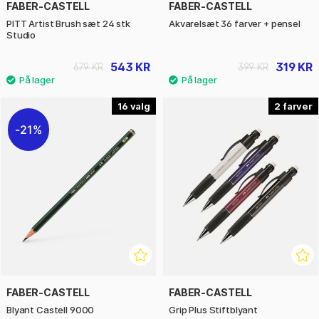
FABER-CASTELL
FABER-CASTELL
PITT Artist Brush sæt 24 stk
Akvarelsæt 36 farver + pensel
Studio
543 KR
319 KR
679 KR
399 KR
16
2
21%
FABER-CASTELL
FABER-CASTELL
Blyant Castell 9000
Grip Plus Stiftblyant