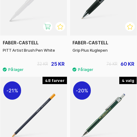
FABER-CASTELL
FABER-CASTELL
PITT Artist Brush Pen White
Grip Plus Kuglepen
25 KR
60 KR
32 KR
76 KR
48
4
21%
20%