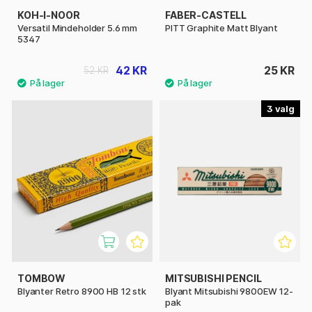
KOH-I-NOOR
FABER-CASTELL
Versatil Mindeholder 5.6 mm
PITT Graphite Matt Blyant
5347
42 KR
25 KR
52 KR
3
TOMBOW
MITSUBISHI PENCIL
Blyanter Retro 8900 HB 12 stk
Blyant Mitsubishi 9800EW 12-
pak