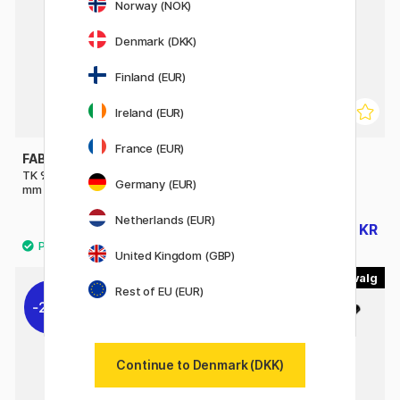
Norway (NOK)
Denmark (DKK)
Finland (EUR)
Ireland (EUR)
France (EUR)
FABER-CASTELL
FABER-CASTELL
TK 9400 Mindeholder 3,15
Goldfaber 1221 Graphite
Germany (EUR)
mm
Pencil
Netherlands (EUR)
119 KR
7 KR
10 KR
United Kingdom (GBP)
20
Rest of EU (EUR)
20%
Continue to Denmark (DKK)