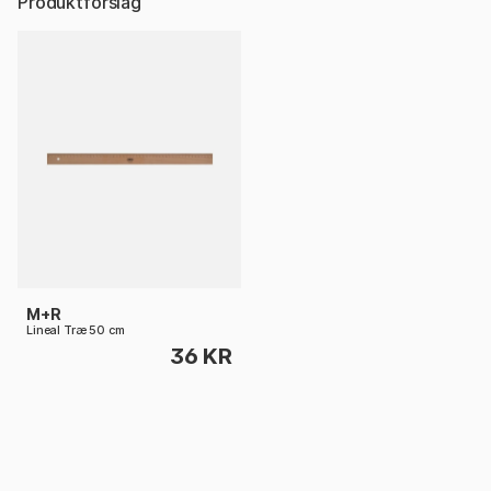
Produktforslag
M+R
Lineal Træ 50 cm
36 KR