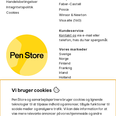
Handelsbetingelser
Faber-Castell
Integritetspolitik
Posca
Cookies
Winsor & Newton
Visa alle (160)
Kundeservice
Kontakt os
via e-mail eller
telefon, hvis du har spørgsmål.
Vores markeder
Sverige
Norge
Finland
Frankrig
Irland
Holland
Tyskland
UK
Vi bruger cookies
EU
Pen Store og samarbejdspartnere bruger cookies og lignende
* Specifikke
fragtvilkår
gælder for
teknologier til at tilpasse indhold og annoncer, tilbyde funktioner til
voluminøse varer.
sociale medier og analysere trafik. Vi kan dele information for at
vise mere relevante annoncer på vores hjemmeside og andre