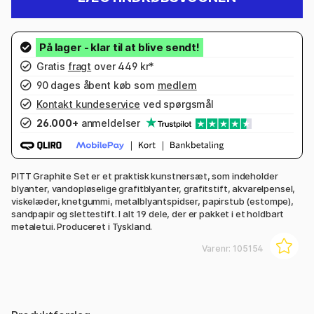
Gratis
fragt
over 449 kr*
90 dages åbent køb som
medlem
Kontakt kundeservice
ved spørgsmål
26.000+
anmeldelser
PITT Graphite Set er et praktisk kunstnersæt, som indeholder
blyanter, vandopløselige grafitblyanter, grafitstift, akvarelpensel,
viskelæder, knetgummi, metalblyantspidser, papirstub (estompe),
sandpapir og slettestift. I alt 19 dele, der er pakket i et holdbart
metaletui. Produceret i Tyskland.
Varenr:
105154