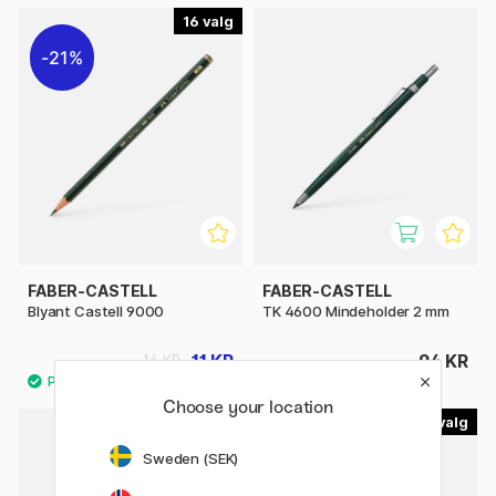
16
21%
FABER-CASTELL
FABER-CASTELL
Blyant Castell 9000
TK 4600 Mindeholder 2 mm
11 KR
94 KR
14 KR
Choose your location
12
30%
Sweden (SEK)