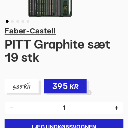
Faber-Castell
PITT Graphite sæt
19 stk
395
KR
439
KR
LÆG I INDKØBSVOGNEN