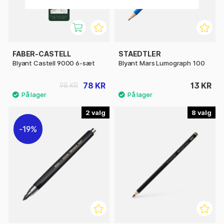
FABER-CASTELL
STAEDTLER
Blyant Castell 9000 6-sæt
Blyant Mars Lumograph 100
78 KR
13 KR
98 KR
2
8
19%