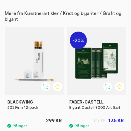
Mere fra
Kunstnerartikler / Kridt og blyanter / Grafit og
blyant
20%
BLACKWING
FABER-CASTELL
602 Firm 12-pack
Blyant Castell 9000 Art Sæt
299 KR
135 KR
169 KR