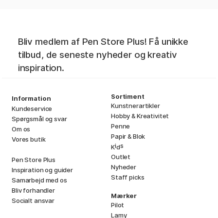
Bliv medlem af Pen Store Plus! Få unikke
tilbud, de seneste nyheder og kreativ
inspiration.
Sortiment
Information
Kunstnerartikler
Kundeservice
Hobby & Kreativitet
Spørgsmål og svar
Penne
Om os
Papir & Blok
Vores butik
i
s
K
d
Outlet
Pen Store Plus
Nyheder
Inspiration og guider
Staff picks
Samarbejd med os
Bliv forhandler
Mærker
Socialt ansvar
Pilot
Lamy