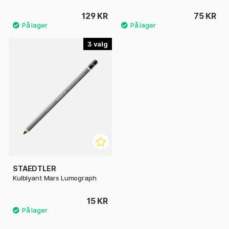
129 KR
75 KR
3
STAEDTLER
Kulblyant Mars Lumograph
15 KR