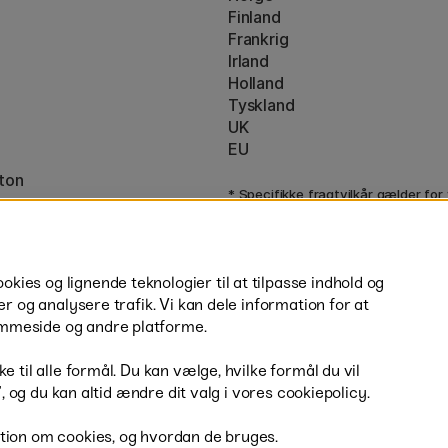
Finland
Frankrig
Irland
Holland
Tyskland
UK
EU
ton
* Specifikke
fragtvilkår
gælder for
varer.
ies og lignende teknologier til at tilpasse indhold og
er og analysere trafik. Vi kan dele information for at
mmeside og andre platforme.
H
e til alle formål. Du kan vælge, hvilke formål du vil
r”, og du kan altid ændre dit valg i vores cookiepolicy.
tion om cookies, og hvordan de bruges.