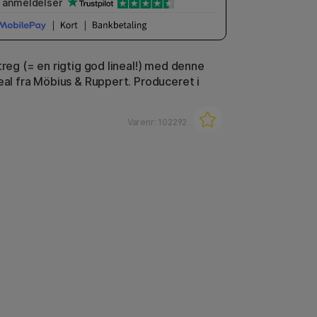
anmeldelser
treg (= en rigtig god lineal!) med denne
neal fra Möbius & Ruppert. Produceret i
Varenr:
102292