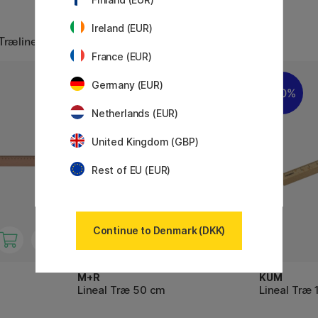
Ireland (EUR)
 Trælineal
France (EUR)
Germany (EUR)
20%
Netherlands (EUR)
United Kingdom (GBP)
Rest of EU (EUR)
Continue to Denmark (DKK)
M+R
KUM
Lineal Træ 50 cm
Lineal Træ