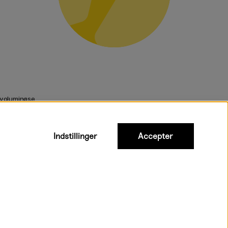
 voluminøse
Indstillinger
Accepter
urtig levering til hele Danmark
Inkl. moms
|
Exkl. moms