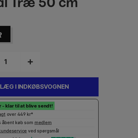
al Træ 50 cm
R
LÆG I INDKØBSVOGNEN
agt
over 449 kr*
 åbent køb som
medlem
kundeservice
ved spørgsmål