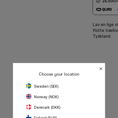
26.000+
Lav en lige s
flotte træli
Tyskland.
Choose your location
Sweden (SEK)
Norway (NOK)
Denmark (DKK)
Finland (EUR)