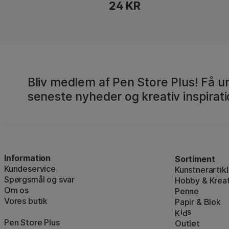
24 KR
Bliv medlem af Pen Store Plus! Få un
seneste nyheder og kreativ inspirati
Information
Sortiment
Kundeservice
Kunstnerartikl
Spørgsmål og svar
Hobby & Kreat
Om os
Penne
Vores butik
Papir & Blok
i
s
K
d
Pen Store Plus
Outlet