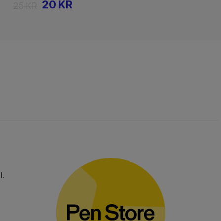
20 KR
25 KR
l.