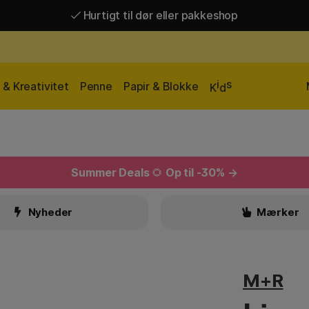
Hurtigt til dør eller pakkeshop
Hurtigt til dør eller pakkeshop
Gratis fragt over 449 kr*
i
s
& Kreativitet
Penne
Papir & Blokke
K
d
Summer Deals
🌻
Op til -30% →
Nyheder
Mærker
M+R