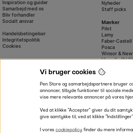
Inspiration og guider
Nyheder
Samarbejd med os
Staff picks
Bliv forhandler
Socialt ansvar
Mærker
Pilot
Handelsbetingelser
Lamy
Integritetspolitik
Faber-Castell
Cookies
Posca
Winsor & New
Visa alle (160)
Vi bruger cookies
Pen Store og samarbejdspartnere bruger cook
annoncer, tilbyde funktioner til sociale medi
vise mere relevante annoncer på vores hje
Betal nemt og sikkert
Ved at klikke ”Accepter” giver du dit samtykk
give samtykke til, ved at klikke ”Indstillinge
I vores
cookiepolicy
finder du mere informa