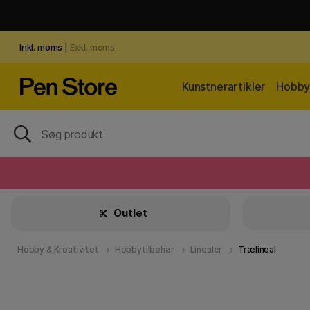
Inkl. moms
|
Exkl. moms
Kunstnerartikler
Hobby 
Outlet
Hobby & Kreativitet
Hobbytilbehør
Linealer
Trælineal