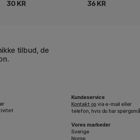
30 KR
36 KR
ikke tilbud, de
on.
Kundeservice
er
Kontakt os
via e-mail eller
ivitet
telefon, hvis du har spørgsmå
Vores markeder
Sverige
Norge