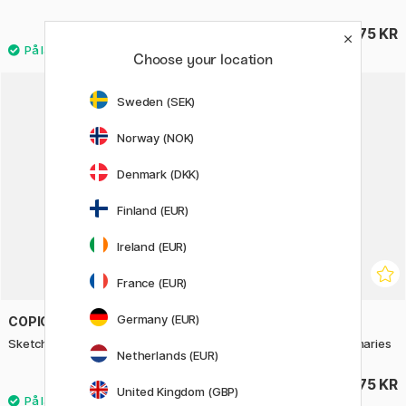
4405 KR
375 KR
Choose your location
Sweden (SEK)
Norway (NOK)
Denmark (DKK)
Finland (EUR)
Ireland (EUR)
France (EUR)
Germany (EUR)
COPIC
COPIC
Sketch sæt 12 stk CG Cool Grey
Sketch 6-sæt Perfect Primaries
Netherlands (EUR)
785 KR
375 KR
United Kingdom (GBP)