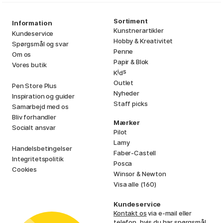
Sortiment
Information
Kunstnerartikler
Kundeservice
Hobby & Kreativitet
Spørgsmål og svar
Penne
Om os
Papir & Blok
Vores butik
i
s
K
d
Outlet
Pen Store Plus
Nyheder
Inspiration og guider
Staff picks
Samarbejd med os
Bliv forhandler
Mærker
Socialt ansvar
Pilot
Lamy
Handelsbetingelser
Faber-Castell
Integritetspolitik
Posca
Cookies
Winsor & Newton
Visa alle (160)
Kundeservice
Kontakt os
via e-mail eller
telefon, hvis du har spørgsmål.