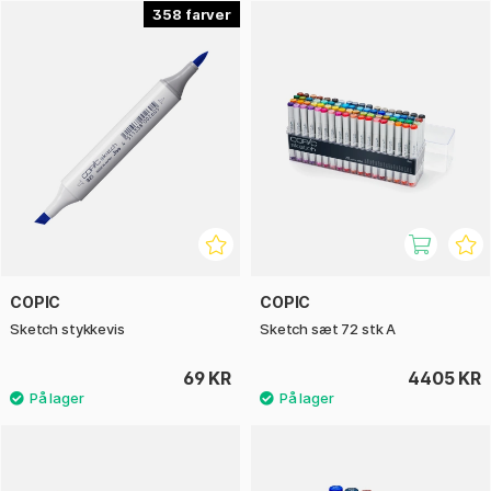
Takket være den høje kvalitet er Copic Markers ikke billige
358
(selvom vi på Pen Store tilbyder lave priser på Copic). Her
finder du alle 358 farver Copic Sketch.
COPIC
COPIC
Sketch stykkevis
Sketch sæt 72 stk A
69 KR
4405 KR