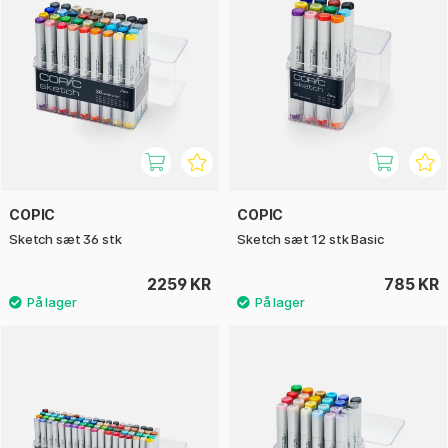
COPIC
COPIC
Sketch sæt 36 stk
Sketch sæt 12 stk Basic
2259 KR
785 KR