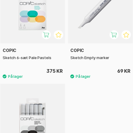
COPIC
COPIC
Sketch 6-sæt Pale Pastels
Sketch Empty marker
375 KR
69 KR