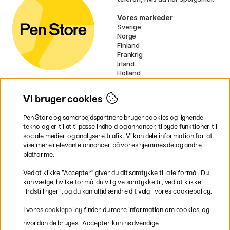
Vores markeder
Sverige
Norge
Finland
Frankrig
Irland
Holland
Tyskland
UK
Vi bruger cookies
EU
Pen Store og samarbejdspartnere bruger cookies og lignende
* Specifikke
fragtvilkår
gælder for
teknologier til at tilpasse indhold og annoncer, tilbyde funktioner til
voluminøse varer.
sociale medier og analysere trafik. Vi kan dele information for at
vise mere relevante annoncer på vores hjemmeside og andre
platforme.
Betal nemt og sikkert
Ved at klikke ”Accepter” giver du dit samtykke til alle formål. Du
kan vælge, hvilke formål du vil give samtykke til, ved at klikke
”Indstillinger”, og du kan altid ændre dit valg i vores cookiepolicy.
Hurtig levering til hele Danmark
I vores
cookiepolicy
finder du mere information om cookies, og
hvordan de bruges.
Accepter kun nødvendige