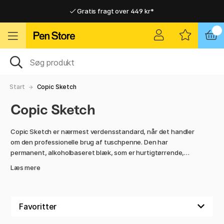
Gratis fragt over 449 kr*
Hurtigt til dør eller pakkeshop
Hurtigt til dør eller pakkeshop
Gratis fragt over 449 kr*
Start
Copic Sketch
Copic Sketch
Copic Sketch er nærmest verdensstandard, når det handler
om den professionelle brug af tuschpenne.
Den har
permanent, alkoholbaseret blæk, som er hurtigtørrende,
syrefrit og giftfrit. Copic Sketch er tonerkompatibel, ligesom
Læs mere
spidserne kan skiftes ud. Pennen har to standardspidser, en
medium bred spids (ca. 2-6 mm) i den ene ende og en pensel i
den anden. Copic Sketch er populære blandt både
professionelle designere og kunstneramatører.