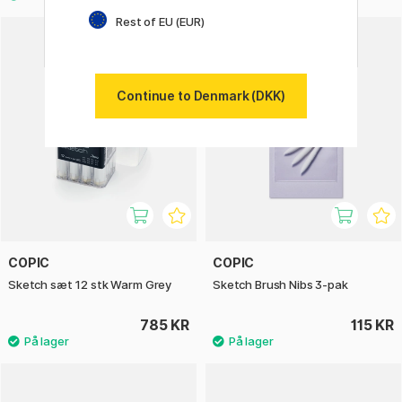
Rest of EU (EUR)
Continue to Denmark (DKK)
COPIC
COPIC
Sketch sæt 12 stk Warm Grey
Sketch Brush Nibs 3-pak
785 KR
115 KR