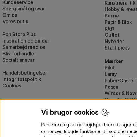
Kundeservice
Kunstnerartikl
Spørgsmål og svar
Hobby & Kreat
Om os
Penne
Vores butik
Papir & Blok
i
s
K
d
Pen Store Plus
Outlet
Inspiration og guider
Nyheder
Samarbejd med os
Staff picks
Bliv forhandler
Socialt ansvar
Mærker
Pilot
Handelsbetingelser
Lamy
Integritetspolitik
Faber-Castell
Cookies
Posca
Winsor & New
Visa alle (160)
Vi bruger cookies
Pen Store og samarbejdspartnere bruger cook
annoncer, tilbyde funktioner til sociale medi