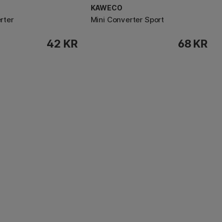
KAWECO
rter
Mini Converter Sport
42 KR
68 KR