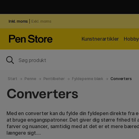
Inkl. moms
|
Exkl. moms
Kunstnerartikler
Hobby 
Start
Penne
Pentilbehør
Fyldepenne blæk
Converters
Converters
Med en converter kan du fylde din fyldepen direkte fra e
at bruge engangspatroner. Det giver dig større frihed til
farver og nuancer, samtidig med at det er et mere bæred
længere sigt.