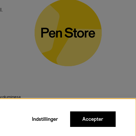
l.
 voluminøse
Indstillinger
Accepter