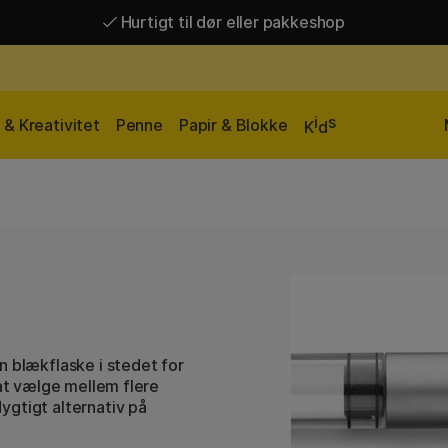
Hurtigt til dør eller pakkeshop
Hurtigt til dør eller pakkeshop
Gratis fragt over 449 kr*
i
s
& Kreativitet
Penne
Papir & Blokke
K
d
n blækflaske i stedet for
 at vælge mellem flere
ygtigt alternativ på