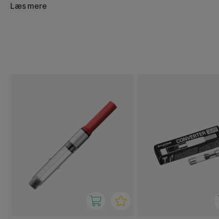
Læs mere
Converters er som oftest tilpasset et bestemt mærke, så 
hvilken type der passer til din pen. Når converteren først 
de muligheder og variationer, som flydende blæk giver.