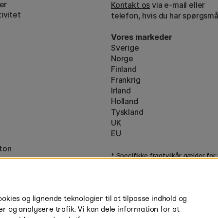
er
Kontakt os
via e-mail eller
ivitet
telefon, hvis du har spørgsmå
Vores markeder
Sverige
Norge
Finland
Frankrig
Irland
Holland
Tyskland
UK
EU
ton
* Specifikke
fragtvilkår
gælder for
varer.
ies og lignende teknologier til at tilpasse indhold og
er og analysere trafik. Vi kan dele information for at