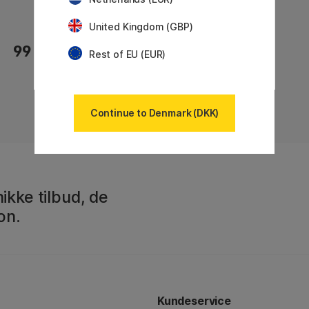
United Kingdom (GBP)
99 KR
Rest of EU (EUR)
Continue to Denmark (DKK)
ikke tilbud, de
on.
Kundeservice