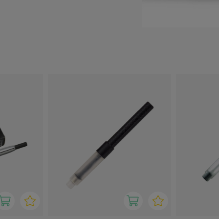
det er vigtigt at tjekke,
er sat i, kan du nyde alle