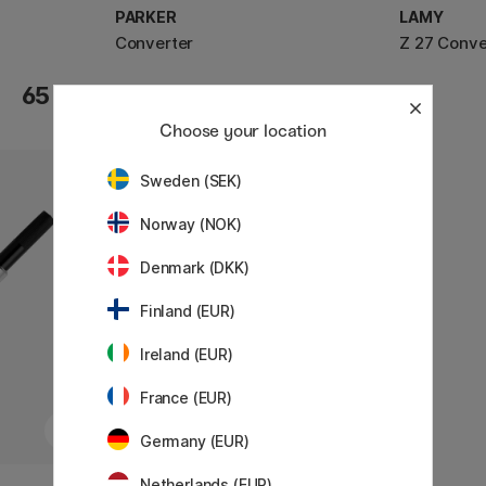
PARKER
LAMY
Converter
Z 27 Conve
65 KR
69 KR
Choose your location
Sweden (SEK)
Norway (NOK)
Denmark (DKK)
Finland (EUR)
Ireland (EUR)
France (EUR)
Germany (EUR)
Netherlands (EUR)