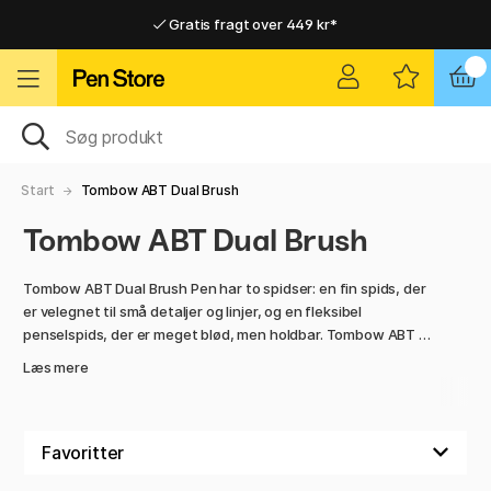
Gratis fragt over 449 kr*
Hurtigt til dør eller pakkeshop
Hurtigt til dør eller pakkeshop
Gratis fragt over 449 kr*
Start
Tombow ABT Dual Brush
Tombow ABT Dual Brush
Tombow ABT Dual Brush Pen har to spidser: en fin spids, der
er velegnet til små detaljer og linjer, og en fleksibel
penselspids, der er meget blød, men holdbar. Tombow ABT er
vandbaseret og lugtfri, giftfri og syrefri. De fungerer ligesom
Læs mere
akvarelfarve og blandes ubesværet.
Denne penselpen er et af de mest populære produkter på
Pen Store - og vi er ikke overraskede!