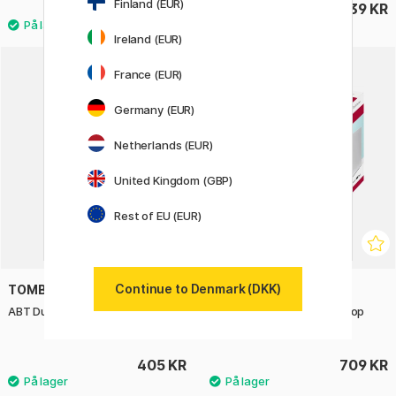
Finland (EUR)
205 KR
39 KR
Ireland (EUR)
France (EUR)
Germany (EUR)
Netherlands (EUR)
United Kingdom (GBP)
Rest of EU (EUR)
Continue to Denmark (DKK)
TOMBOW
TOMBOW
ABT Dual Brush pen 12-set Grey
ABT Dual Brush Pen Desktop
Organizer (Tom)
405 KR
709 KR