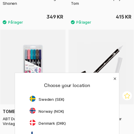
Shonen
Tom
349 KR
415 KR
Choose your location
Sweden (SEK)
Norway (NOK)
TOMBOW
TOMBOW
ABT Dual Brush pen 6-set
ABT Dual Brush Pen Blender
Denmark (DKK)
Vintage