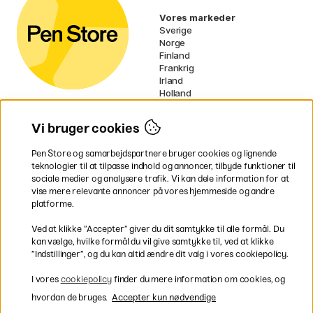
Vores markeder
Sverige
Norge
Finland
Frankrig
Irland
Holland
Tyskland
UK
Vi bruger cookies
EU
Pen Store og samarbejdspartnere bruger cookies og lignende
* Specifikke
fragtvilkår
gælder for
teknologier til at tilpasse indhold og annoncer, tilbyde funktioner til
voluminøse varer.
sociale medier og analysere trafik. Vi kan dele information for at
vise mere relevante annoncer på vores hjemmeside og andre
platforme.
Betal nemt og sikkert
Ved at klikke ”Accepter” giver du dit samtykke til alle formål. Du
kan vælge, hvilke formål du vil give samtykke til, ved at klikke
”Indstillinger”, og du kan altid ændre dit valg i vores cookiepolicy.
Hurtig levering til hele Danmark
I vores
cookiepolicy
finder du mere information om cookies, og
hvordan de bruges.
Accepter kun nødvendige