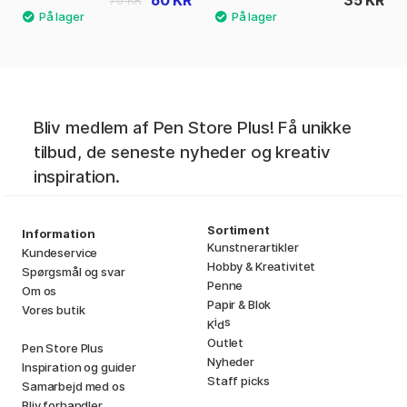
60 KR
35 KR
76 KR
Bliv medlem af Pen Store Plus! Få unikke
tilbud, de seneste nyheder og kreativ
inspiration.
Sortiment
Information
Kunstnerartikler
Kundeservice
Hobby & Kreativitet
Spørgsmål og svar
Penne
Om os
Papir & Blok
Vores butik
i
s
K
d
Outlet
Pen Store Plus
Nyheder
Inspiration og guider
Staff picks
Samarbejd med os
Bliv forhandler