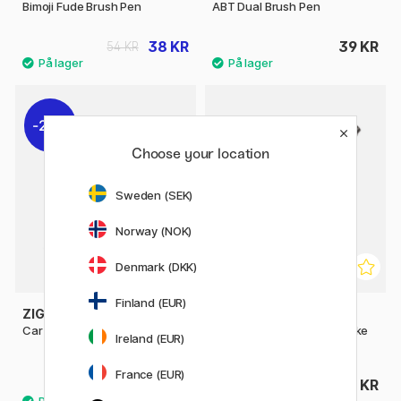
Bimoji Fude Brush Pen
ABT Dual Brush Pen
38 KR
39 KR
54 KR
20%
Choose your location
Sweden (SEK)
Norway (NOK)
Denmark (DKK)
Finland (EUR)
ZIG KURETAKE
TOMBOW
Cartoonist Brush Pen No. 22
Calligraphy Pen Fudenosuke
Ireland (EUR)
Soft Tip
France (EUR)
71 KR
31 KR
89 KR