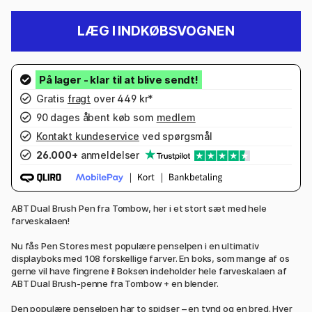
LÆG I INDKØBSVOGNEN
Gratis
fragt
over 449 kr*
90 dages åbent køb som
medlem
Kontakt kundeservice
ved spørgsmål
26.000+
anmeldelser
ABT Dual Brush Pen fra Tombow, her i et stort sæt med hele
farveskalaen!
Nu fås Pen Stores mest populære penselpen i en ultimativ
displayboks med 108 forskellige farver. En boks, som mange af os
gerne vil have fingrene i! Boksen indeholder hele farveskalaen af
ABT Dual Brush-penne fra Tombow + en blender.
Den populære penselpen har to spidser – en tynd og en bred. Hver