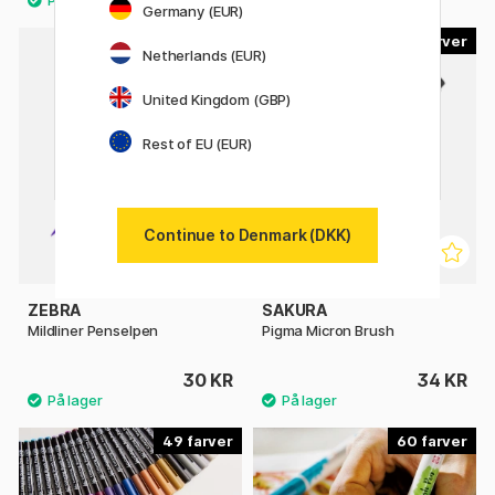
Germany (EUR)
23
9
Netherlands (EUR)
United Kingdom (GBP)
Rest of EU (EUR)
Continue to Denmark (DKK)
ZEBRA
SAKURA
Mildliner Penselpen
Pigma Micron Brush
30 KR
34 KR
49
60