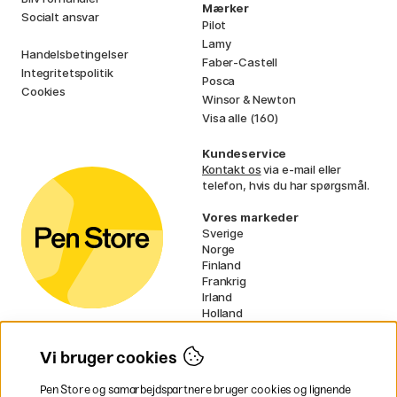
Mærker
Socialt ansvar
Pilot
Lamy
Handelsbetingelser
Faber-Castell
Integritetspolitik
Posca
Cookies
Winsor & Newton
Visa alle (160)
Kundeservice
Kontakt os
via e-mail eller
telefon, hvis du har spørgsmål.
Vores markeder
Sverige
Norge
Finland
Frankrig
Irland
Holland
Tyskland
UK
Vi bruger cookies
EU
Pen Store og samarbejdspartnere bruger cookies og lignende
* Specifikke
fragtvilkår
gælder for