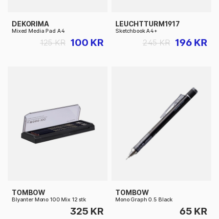
DEKORIMA
LEUCHTTURM1917
Mixed Media Pad A4
Sketchbook A4+
100 KR
196 KR
125 KR
245 KR
TOMBOW
TOMBOW
Blyanter Mono 100 Mix 12 stk
Mono Graph 0.5 Black
325 KR
65 KR