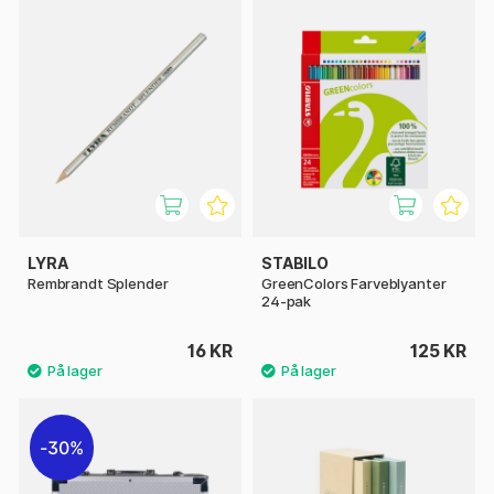
LYRA
STABILO
Rembrandt Splender
GreenColors Farveblyanter
24-pak
16 KR
125 KR
30%