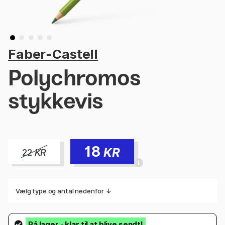
Faber-Castell
Polychromos
stykkevis
18
KR
22
KR
Vælg type og antal nedenfor ↓