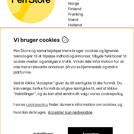
Norge
Finland
Frankrig
Irland
Holland
Tyskland
UK
Vi bruger cookies
EU
Pen Store og samarbejdspartnere bruger cookies og lignende
* Specifikke
fragtvilkår
gælder for
teknologier til at tilpasse indhold og annoncer, tilbyde funktioner til
voluminøse varer.
sociale medier og analysere trafik. Vi kan dele information for at
vise mere relevante annoncer på vores hjemmeside og andre
platforme.
Betal nemt og sikkert
Ved at klikke ”Accepter” giver du dit samtykke til alle formål. Du
kan vælge, hvilke formål du vil give samtykke til, ved at klikke
”Indstillinger”, og du kan altid ændre dit valg i vores cookiepolicy.
Hurtig levering til hele Danmark
I vores
cookiepolicy
finder du mere information om cookies, og
hvordan de bruges.
Accepter kun nødvendige