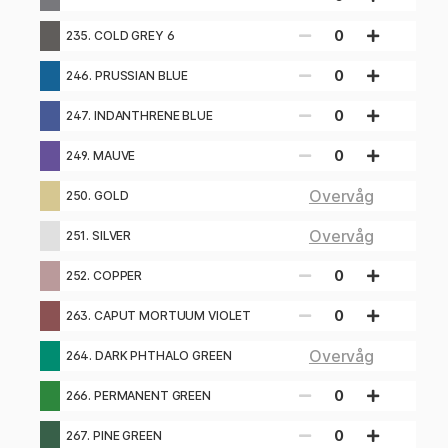
0
235. COLD GREY 6
0
246. PRUSSIAN BLUE
0
247. INDANTHRENE BLUE
0
249. MAUVE
Overvåg
250. GOLD
Overvåg
251. SILVER
0
252. COPPER
0
263. CAPUT MORTUUM VIOLET
Overvåg
264. DARK PHTHALO GREEN
0
266. PERMANENT GREEN
0
267. PINE GREEN