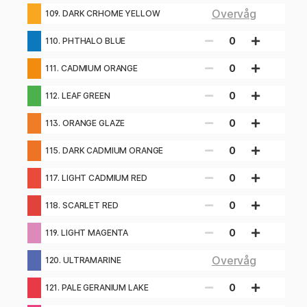
Overvåg
109. DARK CRHOME YELLOW
0
110. PHTHALO BLUE
0
111. CADMIUM ORANGE
0
112. LEAF GREEN
0
113. ORANGE GLAZE
0
115. DARK CADMIUM ORANGE
0
117. LIGHT CADMIUM RED
0
118. SCARLET RED
0
119. LIGHT MAGENTA
Overvåg
120. ULTRAMARINE
0
121. PALE GERANIUM LAKE