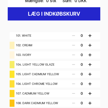
Mængde:
0
stk
Sum:
0
DKK
LÆG I INDKØBSKURV
0
101. WHITE
0
102. CREAM
0
103. IVORY
0
104. LIGHT YELLOW GLAZE
0
105. LIGHT CADMIUM YELLOW
0
106. LIGHT CHROME YELLOW
0
107. CADMIUM YELLOW
0
108. DARK CADMIUM YELLOW