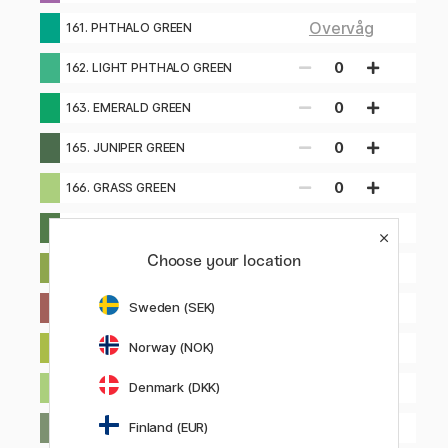
Overvåg
161. PHTHALO GREEN
0
162. LIGHT PHTHALO GREEN
0
163. EMERALD GREEN
0
165. JUNIPER GREEN
0
166. GRASS GREEN
0
167. PERMANENT GREEN OLIVE
Choose your location
0
168. EARTH GREEN YELLOWISH
Sweden (SEK)
0
169. CAPUT MORTUUM
Norway (NOK)
0
170. MAY GREEN
Denmark (DKK)
0
171. LIGHT GREEN
Finland (EUR)
0
172. EARTH GREEN