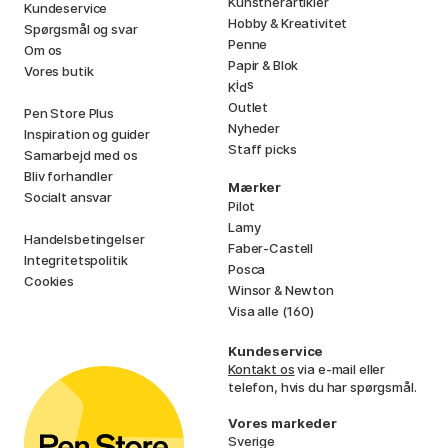
Kunstnerartikler
Kundeservice
Hobby & Kreativitet
Spørgsmål og svar
Penne
Om os
Papir & Blok
Vores butik
i
s
K
d
Outlet
Pen Store Plus
Nyheder
Inspiration og guider
Staff picks
Samarbejd med os
Bliv forhandler
Mærker
Socialt ansvar
Pilot
Lamy
Handelsbetingelser
Faber-Castell
Integritetspolitik
Posca
Cookies
Winsor & Newton
Visa alle (160)
Kundeservice
Kontakt os
via e-mail eller
telefon, hvis du har spørgsmål.
Vores markeder
Sverige