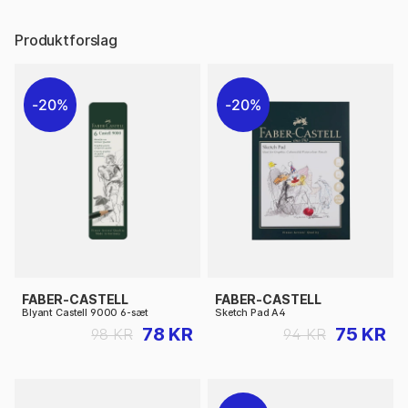
Produktforslag
20%
20%
FABER-CASTELL
FABER-CASTELL
Blyant Castell 9000 6-sæt
Sketch Pad A4
78 KR
75 KR
98 KR
94 KR