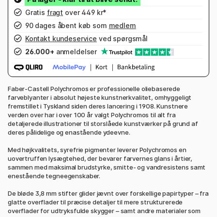
Gratis
fragt
over 449 kr*
90 dages åbent køb som
medlem
Kontakt kundeservice
ved spørgsmål
26.000+
anmeldelser
Faber-Castell Polychromos er professionelle oliebaserede
farveblyanter i absolut højeste kunstnerkvalitet, omhyggeligt
fremstillet i Tyskland siden deres lancering i 1908. Kunstnere
verden over har i over 100 år valgt Polychromos til alt fra
detaljerede illustrationer til storslåede kunstværker på grund af
deres pålidelige og enastående ydeevne.
Med højkvalitets, syrefrie pigmenter leverer Polychromos en
uovertruffen lysægtehed, der bevarer farvernes glans i årtier,
sammen med maksimal brudstyrke, smitte- og vandresistens samt
enestående tegneegenskaber.
De bløde 3,8 mm stifter glider jævnt over forskellige papirtyper – fra
glatte overflader til præcise detaljer til mere strukturerede
overflader for udtryksfulde skygger – samt andre materialer som