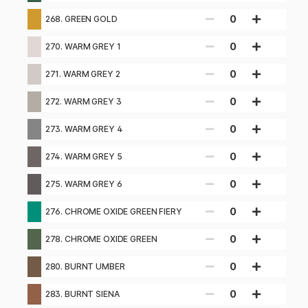
0
268. GREEN GOLD
0
270. WARM GREY 1
0
271. WARM GREY 2
0
272. WARM GREY 3
0
273. WARM GREY 4
0
274. WARM GREY 5
0
275. WARM GREY 6
0
276. CHROME OXIDE GREEN FIERY
0
278. CHROME OXIDE GREEN
0
280. BURNT UMBER
0
283. BURNT SIENA