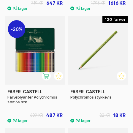
647 KR
1616 KR
719 KR
1795 KR
120
20%
FABER-CASTELL
FABER-CASTELL
Farveblyanter Polychromos
Polychromos stykkevis
sæt 36 stk
487 KR
18 KR
609 KR
22 KR