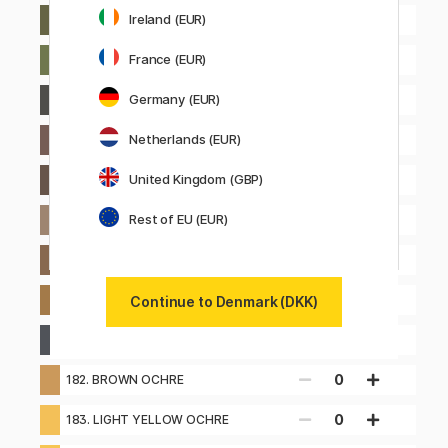
Ireland (EUR)
0
173. OLIVE GREEN YELLOWISH
France (EUR)
0
174. CHROMIUM GREEN OPAQUE
Germany (EUR)
0
175. DARK SEPIA
Netherlands (EUR)
0
176. VAN DYCK BROWN
United Kingdom (GBP)
0
177. WALNUT BROWN
Rest of EU (EUR)
0
178. NOUGAT
0
179. BISTRE
Overvåg
180. RAW UMBER
Continue to Denmark (DKK)
0
181. PAYNE´S GREY
0
182. BROWN OCHRE
0
183. LIGHT YELLOW OCHRE