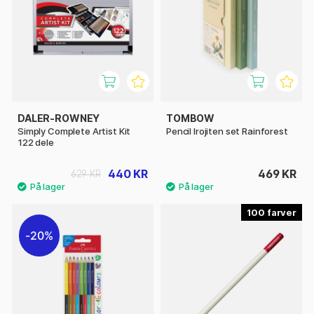
DALER-ROWNEY
TOMBOW
Simply Complete Artist Kit
Pencil Irojiten set Rainforest
122 dele
440 KR
469 KR
629 KR
100
20%