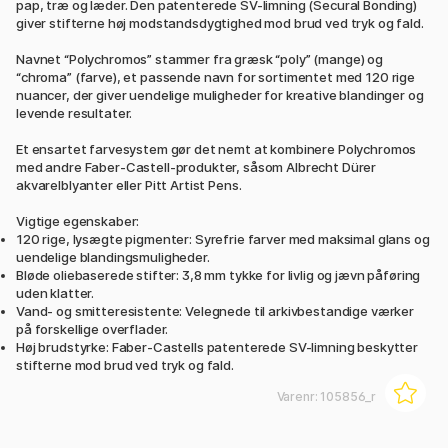
pap, træ og læder. Den patenterede SV-limning (Secural Bonding)
giver stifterne høj modstandsdygtighed mod brud ved tryk og fald.
Navnet “Polychromos” stammer fra græsk “poly” (mange) og
“chroma” (farve), et passende navn for sortimentet med 120 rige
nuancer, der giver uendelige muligheder for kreative blandinger og
levende resultater.
Et ensartet farvesystem gør det nemt at kombinere Polychromos
med andre Faber-Castell-produkter, såsom Albrecht Dürer
akvarelblyanter eller Pitt Artist Pens.
Vigtige egenskaber:
120 rige, lysægte pigmenter: Syrefrie farver med maksimal glans og
uendelige blandingsmuligheder.
Bløde oliebaserede stifter: 3,8 mm tykke for livlig og jævn påføring
uden klatter.
Vand- og smitteresistente: Velegnede til arkivbestandige værker
på forskellige overflader.
Høj brudstyrke: Faber-Castells patenterede SV-limning beskytter
stifterne mod brud ved tryk og fald.
Varenr:
105856_r