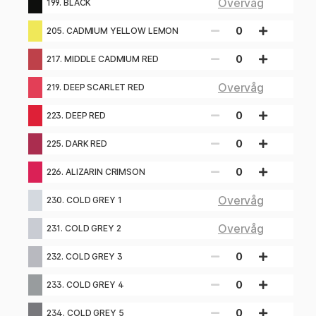
Overvåg
199. BLACK
0
205. CADMIUM YELLOW LEMON
0
217. MIDDLE CADMIUM RED
Overvåg
219. DEEP SCARLET RED
0
223. DEEP RED
0
225. DARK RED
0
226. ALIZARIN CRIMSON
Overvåg
230. COLD GREY 1
Overvåg
231. COLD GREY 2
0
232. COLD GREY 3
0
233. COLD GREY 4
0
234. COLD GREY 5