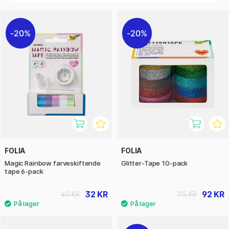
kreative projekter, scarpbooking, bullet journaling,
personlige lykønskningskort, dekoration af bøger og album,
etiketter, gaveindpakning og meget mere.
20%
20%
FOLIA
FOLIA
Magic Rainbow farveskiftende
Glitter-Tape 10-pack
tape 6-pack
32 KR
92 KR
40 KR
115 KR