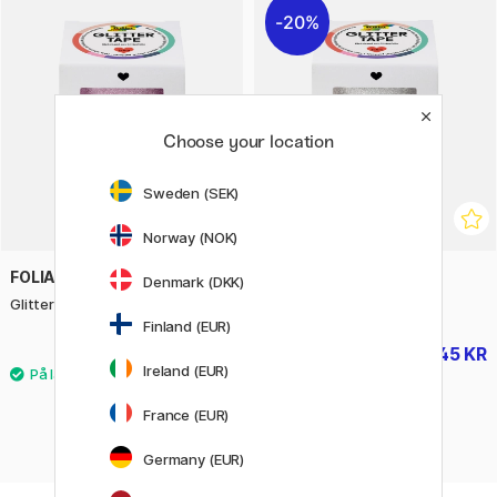
20%
Choose your location
Sweden (SEK)
Norway (NOK)
FOLIA
FOLIA
Denmark (DKK)
Glitter-Tape Lilla 3-pack
Glitter-Tape Guld 3-pack
Finland (EUR)
56 KR
45 KR
56 KR
Ireland (EUR)
France (EUR)
Germany (EUR)