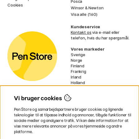
Posca
Cookies
Winsor & Newton
Visa alle (160)
Kundeservice
Kontakt os
via e-mail eller
telefon, hvis du har spørgsmål.
Vores markeder
Sverige
Norge
Finland
Frankrig
Irland
Holland
Tyskland
UK
Vi bruger cookies
EU
Pen Store og samarbejdspartnere bruger cookies og lignende
* Specifikke
fragtvilkår
gælder for
teknologier til at tilpasse indhold og annoncer, tilbyde funktioner til
voluminøse varer.
sociale medier og analysere trafik. Vi kan dele information for at
vise mere relevante annoncer på vores hjemmeside og andre
platforme.
Betal nemt og sikkert