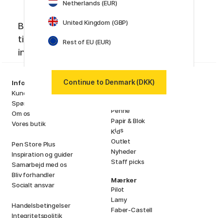
Netherlands (EUR)
United Kingdom (GBP)
Bliv medlem af Pen Store Plus! Få unikke
tilbud, de seneste nyheder og kreativ
Rest of EU (EUR)
inspiration.
Sortiment
Continue to Denmark (DKK)
Information
Kunstnerartikler
Kundeservice
Hobby & Kreativitet
Spørgsmål og svar
Penne
Om os
Papir & Blok
Vores butik
i
s
K
d
Outlet
Pen Store Plus
Nyheder
Inspiration og guider
Staff picks
Samarbejd med os
Bliv forhandler
Mærker
Socialt ansvar
Pilot
Lamy
Handelsbetingelser
Faber-Castell
Integritetspolitik