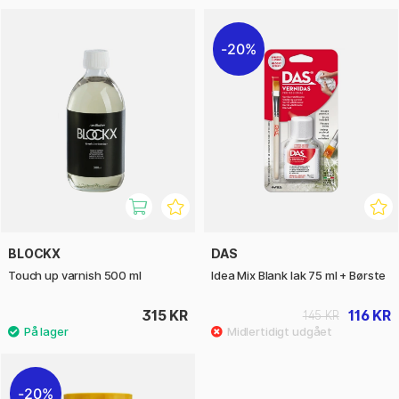
20%
BLOCKX
DAS
Touch up varnish 500 ml
Idea Mix Blank lak 75 ml + Børste
315 KR
116 KR
145 KR
20%