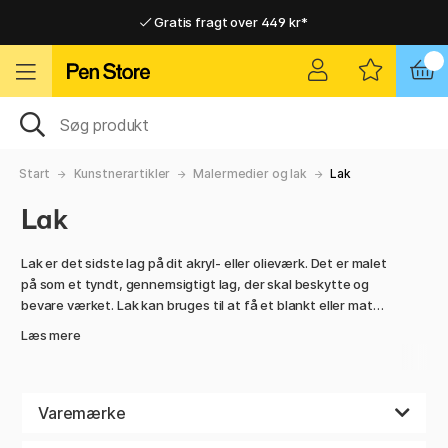
Gratis fragt over 449 kr*
Hurtigt til dør eller pakkeshop
Hurtigt til dør eller pakkeshop
Gratis fragt over 449 kr*
Start
Kunstnerartikler
Malermedier og lak
Lak
Lak
Lak er det sidste lag på dit akryl- eller olieværk. Det er malet
på som et tyndt, gennemsigtigt lag, der skal beskytte og
bevare værket. Lak kan bruges til at få et blankt eller mat
resultat på maleriet afhængig af, hvad du er ude efter!
Læs mere
Vidste du, at det franske ord for fernissa vernis har givet
navnet vernissage, altså åbningsdagen for en
kunstudstilling? Ordet er en lille drillende hentydning til, at
kunstnere ofte har arbejdet så hårdt til sidst, at lakken ikke
Varemærke
har nået at tørre til udstillingen!