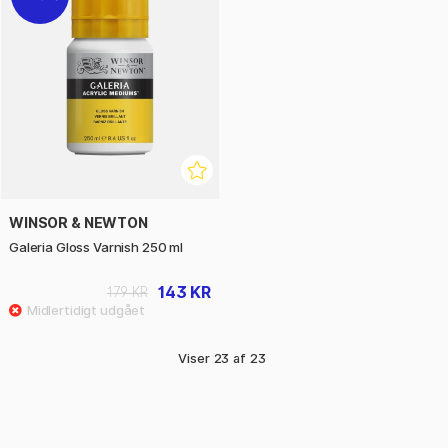
WINSOR & NEWTON
Galeria Gloss Varnish 250 ml
143 KR
179 KR
Viser
23
af
23