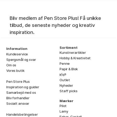
Bliv medlem af Pen Store Plus! Få unikke
tilbud, de seneste nyheder og kreativ
inspiration.
Sortiment
Information
Kunstnerartikler
Kundeservice
Hobby & Kreativitet
Spørgsmål og svar
Penne
Om os
Papir & Blok
Vores butik
i
s
K
d
Outlet
Pen Store Plus
Nyheder
Inspiration og guider
Staff picks
Samarbejd med os
Bliv forhandler
Mærker
Socialt ansvar
Pilot
Lamy
Handelsbetingelser
Faber-Castell