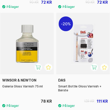
72 KR
72 KR
90 KR
90 KR
20%
WINSOR & NEWTON
DAS
Galeria Gloss Varnish 75 ml
Smart Bottle Gloss Varnish +
Børste
78 KR
111 KR
139 KR