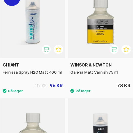
GHIANT
WINSOR & NEWTON
Fernissa Spray H2O Matt 400 ml
Galeria Matt Varnish 75 ml
96 KR
78 KR
119 KR