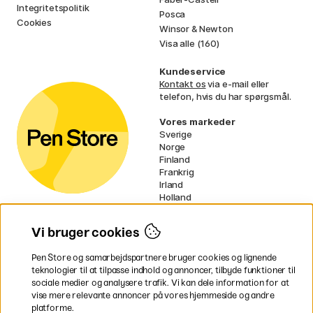
Integritetspolitik
Posca
Cookies
Winsor & Newton
Visa alle (160)
Kundeservice
Kontakt os
via e-mail eller
telefon, hvis du har spørgsmål.
Vores markeder
Sverige
Norge
Finland
Frankrig
Irland
Holland
Tyskland
UK
Vi bruger cookies
EU
Pen Store og samarbejdspartnere bruger cookies og lignende
* Specifikke
fragtvilkår
gælder for
teknologier til at tilpasse indhold og annoncer, tilbyde funktioner til
voluminøse varer.
sociale medier og analysere trafik. Vi kan dele information for at
vise mere relevante annoncer på vores hjemmeside og andre
platforme.
Betal nemt og sikkert