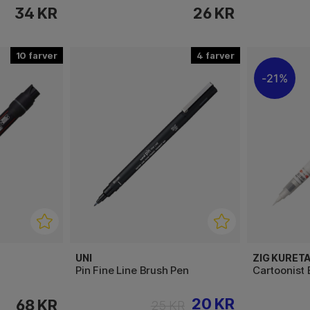
34 KR
26 KR
10
4
21%
UNI
ZIG KURET
Pin Fine Line Brush Pen
Cartoonist 
20 KR
68 KR
25 KR