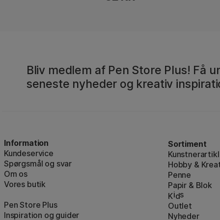
Bliv medlem af Pen Store Plus! Få un
seneste nyheder og kreativ inspirati
Information
Sortiment
Kundeservice
Kunstnerartikl
Spørgsmål og svar
Hobby & Kreat
Om os
Penne
Vores butik
Papir & Blok
i
s
K
d
Pen Store Plus
Outlet
Inspiration og guider
Nyheder