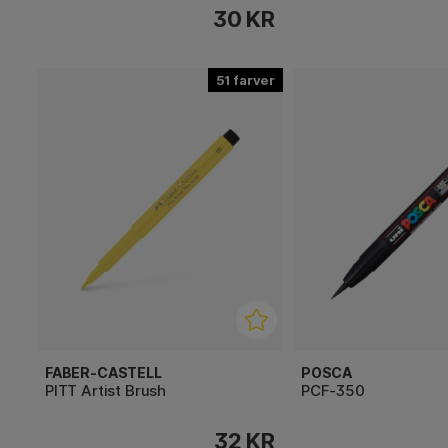
30 KR
51
FABER-CASTELL
POSCA
PITT Artist Brush
PCF-350
32 KR