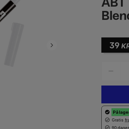
ABT 
Blen
39
K
Gratis
fr
90 dages