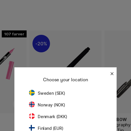
107
20%
Choose your location
Sweden (SEK)
Norway (NOK)
Denmark (DKK)
ZIG KURETAKE
TOMBOW
Cartoonist Brush Pen No. 22
Calligraph
Finland (EUR)
Soft Tip