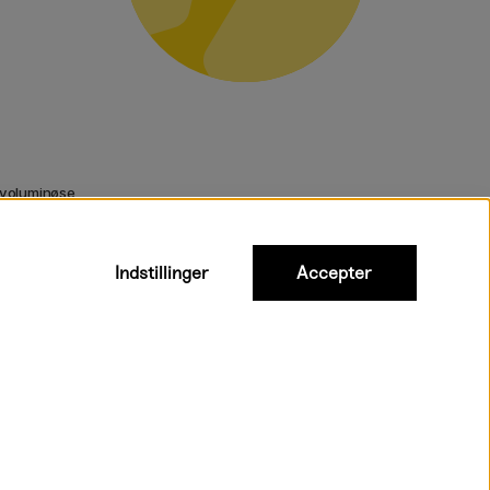
 voluminøse
Indstillinger
Accepter
urtig levering til hele Danmark
Inkl. moms
|
Exkl. moms