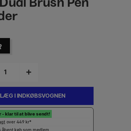
Dual Brush Pen
der
R
LÆG I INDKØBSVOGNEN
agt
over 449 kr*
 åbent køb som
medlem