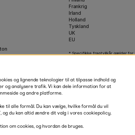
Frankrig
Irland
Holland
Tyskland
UK
EU
ton
* Specifikke
fragtvilkår
gælder for
varer.
ies og lignende teknologier til at tilpasse indhold og
er og analysere trafik. Vi kan dele information for at
mmeside og andre platforme.
H
e til alle formål. Du kan vælge, hvilke formål du vil
r”, og du kan altid ændre dit valg i vores cookiepolicy.
tion om cookies, og hvordan de bruges.