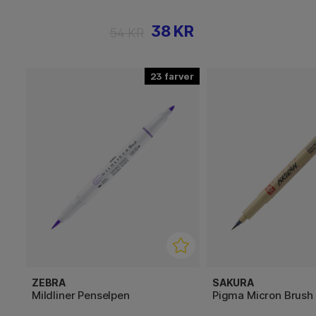
38 KR
54 KR
23
ZEBRA
SAKURA
Mildliner Penselpen
Pigma Micron Brush