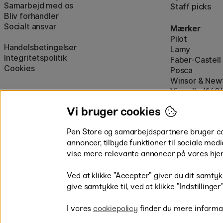
Samarbejd med os
Staff picks
Bliv forhandler
Socialt ansvar
Mærker
Pilot
Handelsbetingelser
Lamy
Integritetspolitik
Faber-Castell
Cookies
Posca
Winsor & New
Visa alle (160)
Vi bruger cookies
Pen Store og samarbejdspartnere bruger cook
annoncer, tilbyde funktioner til sociale medi
vise mere relevante annoncer på vores hje
Betal nemt og sikkert
Ved at klikke ”Accepter” giver du dit samtykk
give samtykke til, ved at klikke ”Indstillinge
I vores
cookiepolicy
finder du mere informa