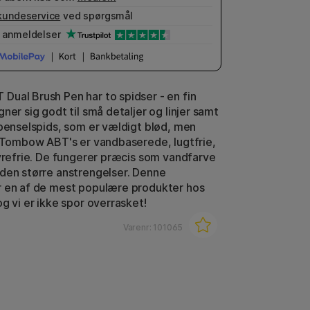
kundeservice
ved spørgsmål
anmeldelser
ual Brush Pen har to spidser - en fin
ner sig godt til små detaljer og linjer samt
 penselspids, som er vældigt blød, men
. Tombow ABT's er vandbaserede, lugtfrie,
syrefrie. De fungerer præcis som vandfarve
den større anstrengelser. Denne
 en af de mest populære produkter hos
g vi er ikke spor overrasket!
Varenr:
101065