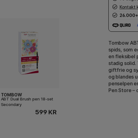
Kontakt 
26.000+
Tombow ABT D
spids, som eg
en fleksibel
stadig solid
giftfrie og 
og blandes u
penselpen er
Pen Store – o
TOMBOW
ABT Dual Brush pen 18-set
Secondary
599 KR