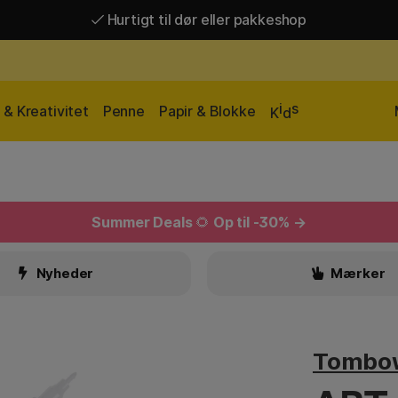
Hurtigt til dør eller pakkeshop
Hurtigt til dør eller pakkeshop
Gratis fragt over 449 kr*
i
s
& Kreativitet
Penne
Papir & Blokke
K
d
Summer Deals
🌻
Op til -30% →
Nyheder
Mærker
Tombo