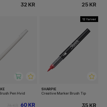
32 KR
25 KR
12
AKE
SHARPIE
Brush Pen Hvid
Creative Marker Brush Tip
60 KR
35 KR
76 KR