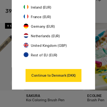
Ireland (EUR)
71 KR
39 KR
89 KR
France (EUR)
9
49
Germany (EUR)
Netherlands (EUR)
United Kingdom (GBP)
Rest of EU (EUR)
Continue to Denmark (DKK)
SAKURA
ECOLINE
Koi Coloring Brush Pen
Brush Pen