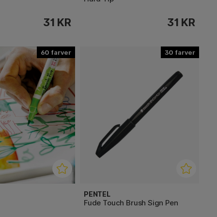
31 KR
31 KR
60
30
PENTEL
Fude Touch Brush Sign Pen