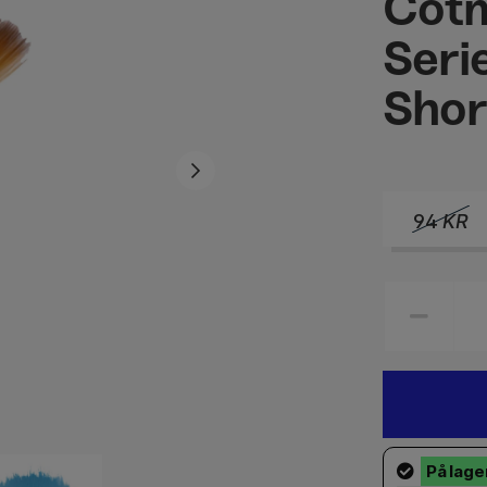
Cotm
Seri
Shor
94
KR