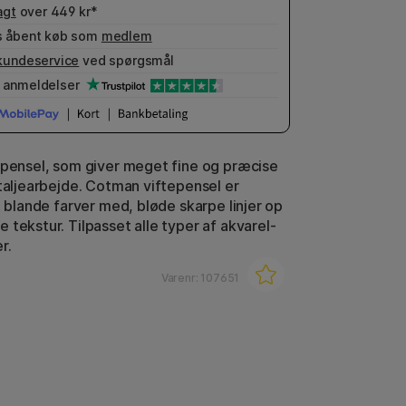
agt
over 449 kr*
 åbent køb som
medlem
kundeservice
ved spørgsmål
anmeldelser
 pensel, som giver meget fine og præcise
etaljearbejde. Cotman viftepensel er
t blande farver med, bløde skarpe linjer op
 tekstur. Tilpasset alle typer af akvarel-
r.
Varenr:
107651