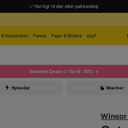
Hurtigt til dør eller pakkeshop
Hurtigt til dør eller pakkeshop
Gratis fragt over 449 kr*
i
s
& Kreativitet
Penne
Papir & Blokke
K
d
Summer Deals
🌻
Op til -30% →
Nyheder
Mærker
Winsor