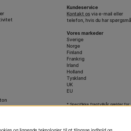
Kundeservice
er
Kontakt os
via e-mail eller
ivitet
telefon, hvis du har spørgsmå
Vores markeder
Sverige
Norge
Finland
Frankrig
Irland
Holland
Tyskland
UK
EU
ton
* Specifikke
fragtvilkår
gælder for
varer.
ies og lignende teknologier til at tilpasse indhold og