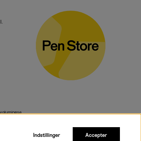
l.
 voluminøse
Indstillinger
Accepter