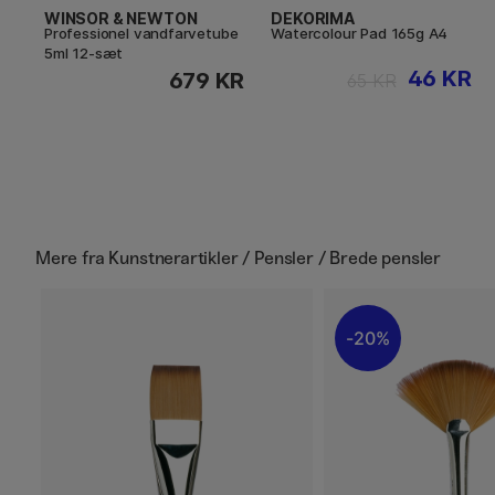
WINSOR & NEWTON
DEKORIMA
Professionel vandfarvetube
Watercolour Pad 165g A4
5ml 12-sæt
46 KR
679 KR
65 KR
Mere fra
Kunstnerartikler / Pensler / Brede pensler
20%