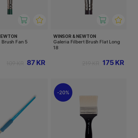
 NEWTON
WINSOR & NEWTON
 Brush Fan 5
Galeria Filbert Brush Flat Long
18
87 KR
175 KR
109 KR
219 KR
20%