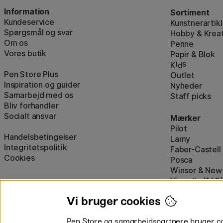
Information
Sortiment
Kundeservice
Kunstnerartikl
Spørgsmål og svar
Hobby & Kreat
Om os
Penne
Vores butik
Papir & Blok
i
s
K
d
Pen Store Plus
Outlet
Inspiration og guider
Nyheder
Samarbejd med os
Staff picks
Bliv forhandler
Socialt ansvar
Mærker
Pilot
Handelsbetingelser
Lamy
Integritetspolitik
Faber-Castell
Cookies
Posca
Winsor & New
Visa alle (160)
Vi bruger cookies
Pen Store og samarbejdspartnere bruger cook