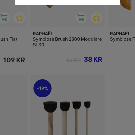
RAPHAËL
RAPHAËL
rush Flat
Symbiose Brush 2800 Moddlare
Symbiose F
St 30
38 KR
109 KR
54 KR
19%