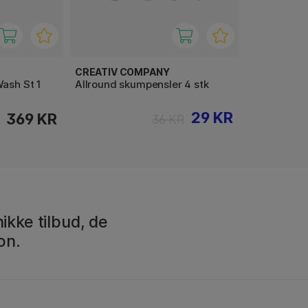
CREATIV COMPANY
Wash St 1
Allround skumpensler 4 stk
29 KR
369 KR
36 KR
ikke tilbud, de
on.