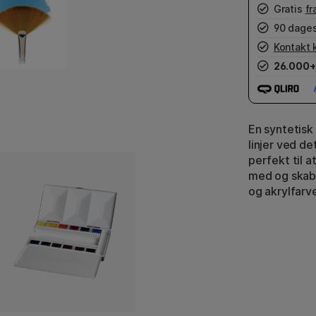
Gratis
fr
90 dages
Kontakt 
26.000+
En syntetisk
linjer ved d
perfekt til a
med og skabe
og akrylfarve