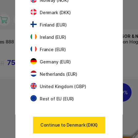
Norway (NOK)
Denmark (DKK)
Finland (EUR)
WINSOR & NEWTON
WINSOR &
Ireland (EUR)
es 888 Fan
Cotman Brush - Series 667
Winton Hog
Angled 1/2
France (EUR)
75 KR
74 KR
Germany (EUR)
KR
92 KR
Netherlands (EUR)
United Kingdom (GBP)
30%
19%
Rest of EU (EUR)
Continue to Denmark (DKK)