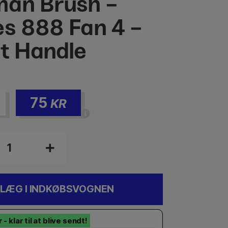
an Brush -
es 888 Fan 4 -
t Handle
75
KR
LÆG I INDKØBSVOGNEN