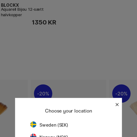
BLOCKX
Aquarell Bijou 12-sætt
halvkopper
1350 KR
20%
20%
Choose your location
Sweden (SEK)