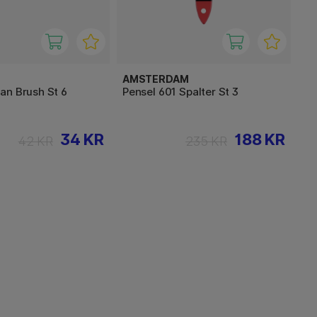
AMSTERDAM
an Brush St 6
Pensel 601 Spalter St 3
34 KR
188 KR
42 KR
235 KR