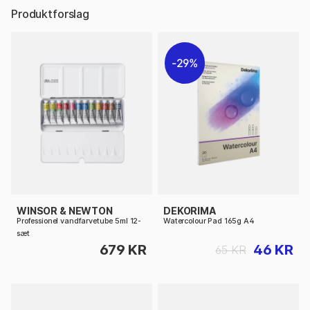
Produktforslag
29%
WINSOR & NEWTON
DEKORIMA
Professionel vandfarvetube 5ml 12-
Watercolour Pad 165g A4
sæt
679 KR
46 KR
65 KR