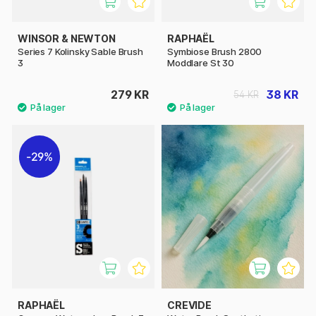
WINSOR & NEWTON
RAPHAËL
Series 7 Kolinsky Sable Brush
Symbiose Brush 2800
3
Moddlare St 30
279 KR
38 KR
54 KR
29%
RAPHAËL
CREVIDE