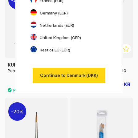
France (EUR)
Germany (EUR)
Netherlands (EUR)
United Kingdom (GBP)
Rest of EU (EUR)
KUM
KUM
Pensel Memory Point Round 1
Pensel Memory Point Flat 10
Continue to Denmark (DKK)
35 KR
60 KR
44 KR
76 KR
20%