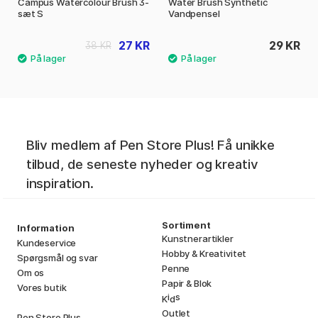
Campus Watercolour Brush 3-
Water Brush Synthetic
sæt S
Vandpensel
27 KR
29 KR
38 KR
Bliv medlem af Pen Store Plus! Få unikke
tilbud, de seneste nyheder og kreativ
inspiration.
Sortiment
Information
Kunstnerartikler
Kundeservice
Hobby & Kreativitet
Spørgsmål og svar
Penne
Om os
Papir & Blok
Vores butik
i
s
K
d
Outlet
Pen Store Plus