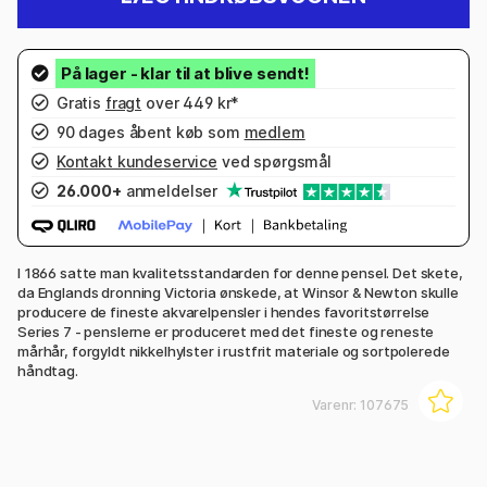
Gratis
fragt
over 449 kr*
90 dages åbent køb som
medlem
Kontakt kundeservice
ved spørgsmål
26.000+
anmeldelser
I 1866 satte man kvalitetsstandarden for denne pensel. Det skete,
da Englands dronning Victoria ønskede, at Winsor & Newton skulle
producere de fineste akvarelpensler i hendes favoritstørrelse
Series 7 - penslerne er produceret med det fineste og reneste
mårhår, forgyldt nikkelhylster i rustfrit materiale og sortpolerede
håndtag.
Varenr:
107675