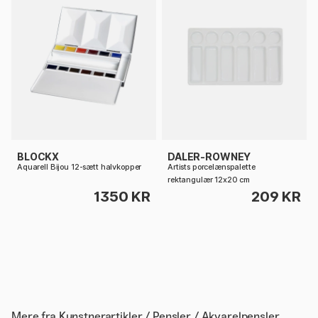
BLOCKX
DALER-ROWNEY
Aquarell Bijou 12-sætt halvkopper
Artists porcelænspalette
rektangulær 12x20 cm
1350 KR
209 KR
Mere fra
Kunstnerartikler / Pensler / Akvarelpensler