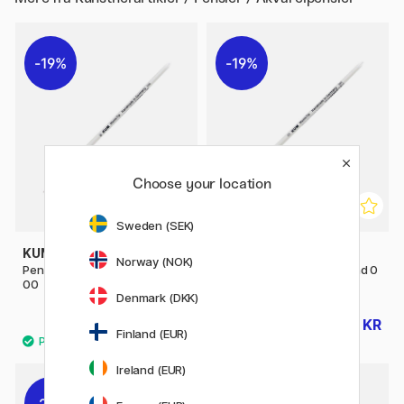
19%
19%
Choose your location
Sweden (SEK)
KUM
KUM
Norway (NOK)
Pensel Memory Point Round
Pensel Memory Point Round 0
00
Denmark (DKK)
34 KR
34 KR
42 KR
42 KR
Finland (EUR)
Ireland (EUR)
20%
21%