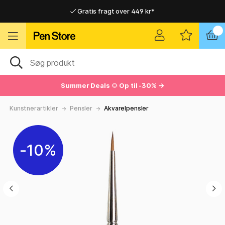
Gratis fragt over 449 kr*
Hurtigt til dør eller pakkeshop
Hurtigt til dør eller pakkeshop
Gratis fragt over 449 kr*
Summer Deals
🌻
Op til -30% →
Kunstnerartikler
Pensler
Akvarelpensler
10%