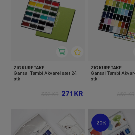
ZIG KURETAKE
ZIG KURETAKE
Gansai Tambi Akvarel sæt 24
Gansai Tambi Akvar
stk
stk
271 KR
339 KR
659 KR
20%