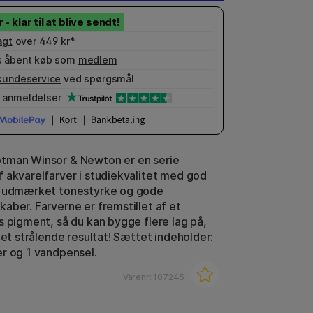
agt
over 449 kr*
 åbent køb som
medlem
kundeservice
ved spørgsmål
anmeldelser
tman Winsor & Newton er en serie
 akvarelfarver i studiekvalitet med god
, udmærket tonestyrke og gode
aber. Farverne er fremstillet af et
s pigment, så du kan bygge flere lag på,
 et strålende resultat! Sættet indeholder:
r og 1 vandpensel.
Varenr:
107245