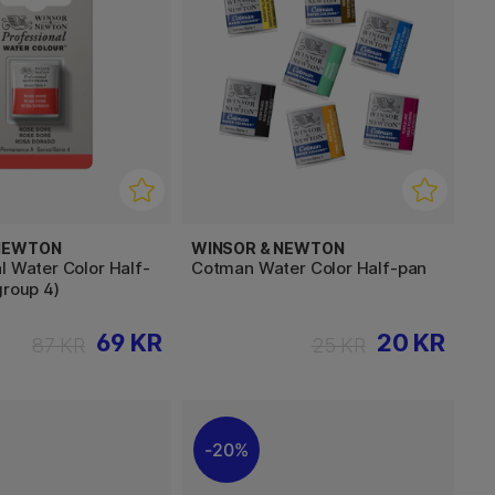
 NEWTON
WINSOR & NEWTON
l Water Color Half-
Cotman Water Color Half-pan
group 4)
69 KR
20 KR
87 KR
25 KR
20%