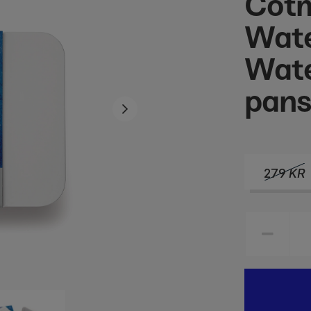
Cot
Wate
Wate
pan
279
KR