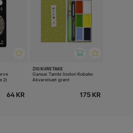
ZIG KURETAKE
arve
Gansai Tambi Irodori Kobako
e 2)
Akvarelsæt grønt
64 KR
175 KR