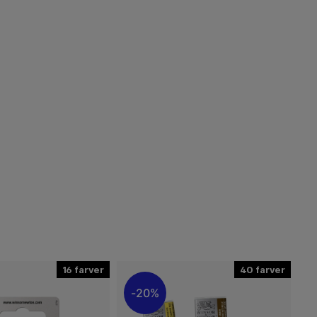
16
40
20%