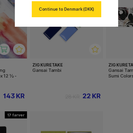
Continue to Denmark (DKK)
ZIG KURETAKE
ZIG KURET
ing
Gansai Tambi
Gansai Tamb
x 12 ½ -
Sumi Color
143 KR
22 KR
R
28 KR
17