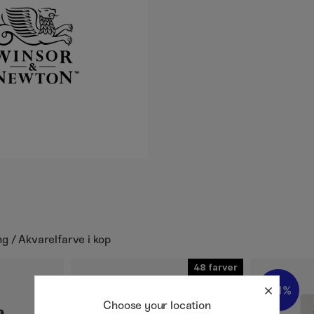
g / Akvarelfarve i kop
48
21%
Choose your location