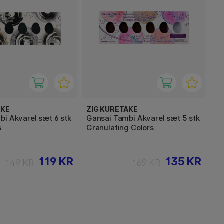
AKE
ZIG KURETAKE
i Akvarel sæt 6 stk
Gansai Tambi Akvarel sæt 5 stk
s
Granulating Colors
119 KR
135 KR
149 KR
169 KR