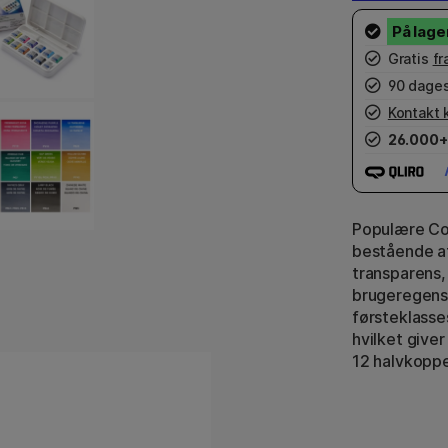
Gratis
fr
90 dages
Kontakt 
26.000+
Populære Co
bestående af
transparens
brugeregensk
førsteklasse
hvilket giver
12 halvkoppe