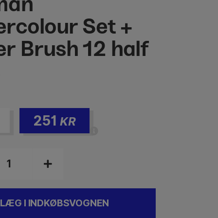
man
rcolour Set +
r Brush 12 half
s
251
KR
LÆG I INDKØBSVOGNEN