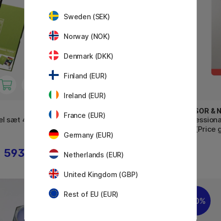
Sweden (SEK)
Norway (NOK)
Denmark (DKK)
Finland (EUR)
Ireland (EUR)
WINSOR & NEWTON
WINSOR &
France (EUR)
el sæt 48
Professional Water Color Half-
Professiona
pan (Price group 1)
pan (Price 
Germany (EUR)
593 KR
64 KR
Netherlands (EUR)
United Kingdom (GBP)
69
Rest of EU (EUR)
21%
20%