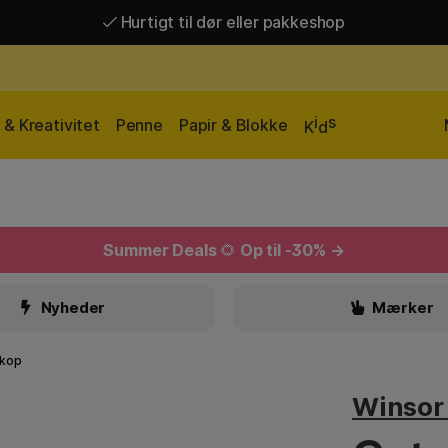
Hurtigt til dør eller pakkeshop
Hurtigt til dør eller pakkeshop
Gratis fragt over 449 kr*
i
s
& Kreativitet
Penne
Papir & Blokke
K
d
Summer Deals
🌻
Op til -30% →
Nyheder
Mærker
 kop
Winsor