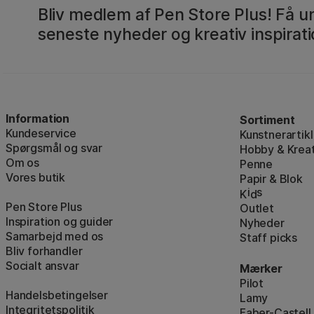
Bliv medlem af Pen Store Plus! Få un
seneste nyheder og kreativ inspirati
Information
Sortiment
Kundeservice
Kunstnerartikl
Spørgsmål og svar
Hobby & Kreat
Om os
Penne
Vores butik
Papir & Blok
i
s
K
d
Pen Store Plus
Outlet
Inspiration og guider
Nyheder
Samarbejd med os
Staff picks
Bliv forhandler
Socialt ansvar
Mærker
Pilot
Handelsbetingelser
Lamy
Integritetspolitik
Faber-Castell