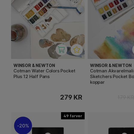
WINSOR & NEWTON
WINSOR & NEWTON
Cotman Water Colors Pocket
Cotman Akvarelmal
Plus 12 Half Pans
Sketchers Pocket Bo
koppar
279 KR
179 K
49
20%