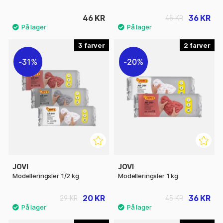
46 KR
36 KR
45 KR
3
2
31%
20%
JOVI
JOVI
Modelleringsler 1/2 kg
Modelleringsler 1 kg
20 KR
36 KR
29 KR
45 KR