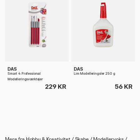
DAS
DAS
Smart 4 Professional
Lim Modelleringsler 250 g
Modelleringsværktøjer
229 KR
56 KR
Mere fra
Hobby & Kreativitet / Skabe / Modellervoks /