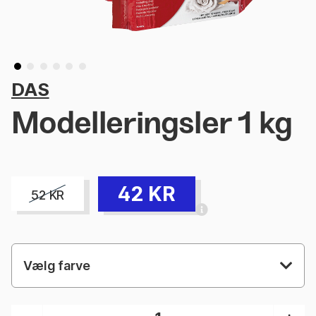
DAS
Modelleringsler 1 kg
42
KR
52
KR
Vælg farve