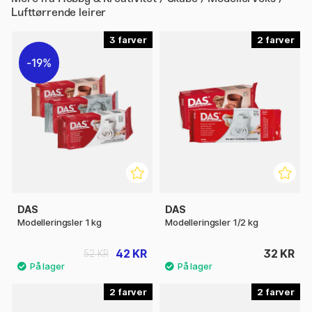
Lufttørrende leirer
3
2
19%
DAS
DAS
Modelleringsler 1 kg
Modelleringsler 1/2 kg
42 KR
32 KR
52 KR
2
2