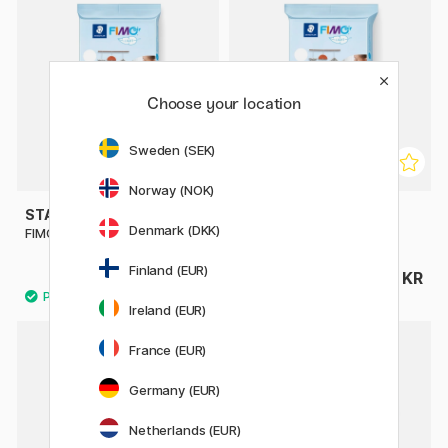
Choose your location
Sweden (SEK)
Norway (NOK)
STAEDTLER
STAEDTLER
Denmark (DKK)
FIMO Air Light 125 g
FIMO Air Light 250 g
Finland (EUR)
45 KR
59 KR
Ireland (EUR)
3
France (EUR)
20%
Germany (EUR)
Netherlands (EUR)