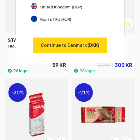
United Kingdom (GBP)
Rest of EU (EUR)
STAEDTLER
CREATIV COMPANY
Continue to Denmark (DKK)
FIMO Air Basic 1000 g
Silk Clay Crafting Box
Blandede farver
59 KR
303 KR
379 KR
20%
21%