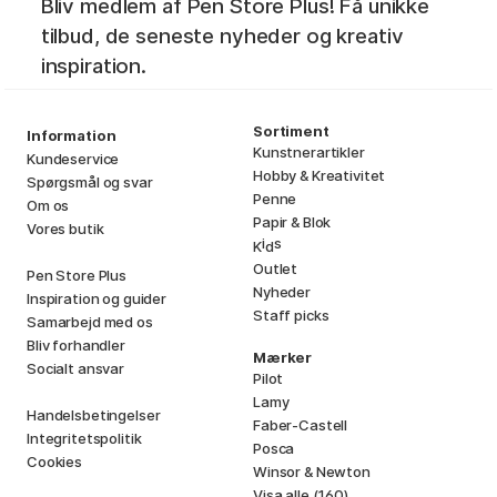
Bliv medlem af Pen Store Plus! Få unikke
tilbud, de seneste nyheder og kreativ
inspiration.
Sortiment
Information
Kunstnerartikler
Kundeservice
Hobby & Kreativitet
Spørgsmål og svar
Penne
Om os
Papir & Blok
Vores butik
i
s
K
d
Outlet
Pen Store Plus
Nyheder
Inspiration og guider
Staff picks
Samarbejd med os
Bliv forhandler
Mærker
Socialt ansvar
Pilot
Lamy
Handelsbetingelser
Faber-Castell
Integritetspolitik
Posca
Cookies
Winsor & Newton
Visa alle (160)