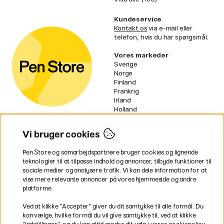
Kundeservice
Kontakt os
via e-mail eller
telefon, hvis du har spørgsmål.
Vores markeder
Sverige
Norge
Finland
Frankrig
Irland
Holland
Tyskland
UK
Vi bruger cookies
EU
Pen Store og samarbejdspartnere bruger cookies og lignende
* Specifikke
fragtvilkår
gælder for
teknologier til at tilpasse indhold og annoncer, tilbyde funktioner til
voluminøse varer.
sociale medier og analysere trafik. Vi kan dele information for at
vise mere relevante annoncer på vores hjemmeside og andre
platforme.
Betal nemt og sikkert
Ved at klikke ”Accepter” giver du dit samtykke til alle formål. Du
kan vælge, hvilke formål du vil give samtykke til, ved at klikke