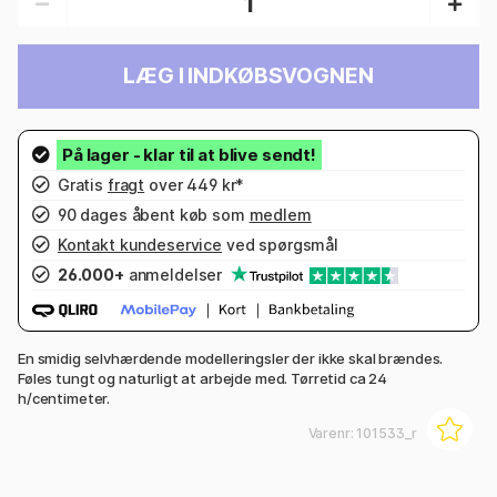
LÆG I INDKØBSVOGNEN
Gratis
fragt
over 449 kr*
90 dages åbent køb som
medlem
Kontakt kundeservice
ved spørgsmål
26.000+
anmeldelser
En smidig selvhærdende modelleringsler der ikke skal brændes.
Føles tungt og naturligt at arbejde med. Tørretid ca 24
h/centimeter.
Varenr:
101533_r