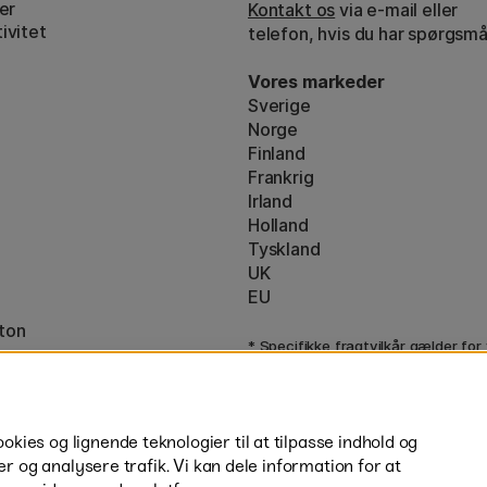
er
Kontakt os
via e-mail eller
ivitet
telefon, hvis du har spørgsmå
Vores markeder
Sverige
Norge
Finland
Frankrig
Irland
Holland
Tyskland
UK
EU
ton
* Specifikke
fragtvilkår
gælder for
varer.
ies og lignende teknologier til at tilpasse indhold og
er og analysere trafik. Vi kan dele information for at