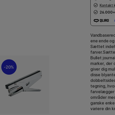
Kontakt 
26.000+
Vandbaserede
ene ende og 
Sættet indeh
farver.Sættet
Bullet journa
marker, der 
20%
giver dig mu
disse blyante
dobbeltsided
tegning, hvo
farvelægger 
områder med
ganske enkel
variere din k