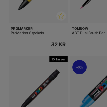
PROMARKER
TOMBOW
ProMarker Styckvis
ABT Dual Brush Pen
32 KR
10
9%