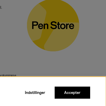
l.
 voluminøse
Indstillinger
Accepter