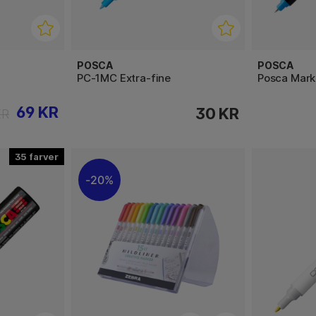
POSCA
POSCA
PC-1MC Extra-fine
Posca Mark
69 KR
30 KR
KR
35
20%