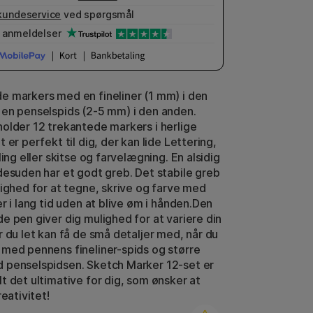
kundeservice
ved spørgsmål
anmeldelser
 markers med en fineliner (1 mm) i den
en penselspids (2-5 mm) i den anden.
older 12 trekantede markers i herlige
 er perfekt til dig, der kan lide Lettering,
ling eller skitse og farvelægning. En alsidig
desuden har et godt greb. Det stabile greb
lighed for at tegne, skrive og farve med
r i lang tid uden at blive øm i hånden.Den
e pen giver dig mulighed for at variere din
r du let kan få de små detaljer med, når du
med pennens fineliner-spids og større
 penselspidsen. Sketch Marker 12-set er
t det ultimative for dig, som ønsker at
reativitet!