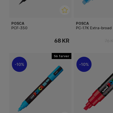
POSCA
POSCA
PCF-350
PC-17K Extra-broad
68 KR
76 
56
10%
10%