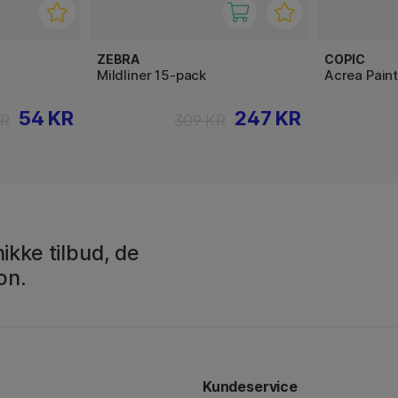
ZEBRA
COPIC
Mildliner 15-pack
Acrea Pain
54 KR
247 KR
KR
309 KR
ikke tilbud, de
on.
Kundeservice