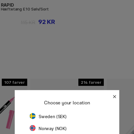
RAPID
Hæftetang E10 Sølv/Sort
92 KR
115 KR
107
214
Choose your location
Sweden (SEK)
Norway (NOK)