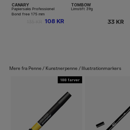
CANARY
TOMBOW
Papiersaks Professionel
Limstift 39g
Bond free 175 mm
108 KR
33 KR
135 KR
Mere fra
Penne / Kunstnerpenne / Illustrationmarkers
188