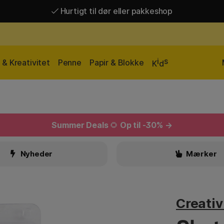
Hurtigt til dør eller pakkeshop
Hurtigt til dør eller pakkeshop
Gratis fragt over 449 kr*
i
s
& Kreativitet
Penne
Papir & Blokke
K
d
Summer Deals
🌻
Op til -30% →
Nyheder
Mærker
Creati