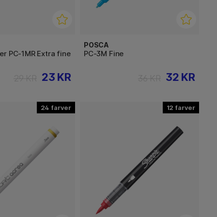
POSCA
er PC-1MR Extra fine
PC-3M Fine
23 KR
32 KR
29 KR
36 KR
24
12