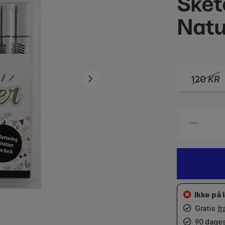
Sket
Natu
120
KR
Gratis
fr
90 dages