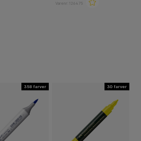
Varenr:
126475
358
30