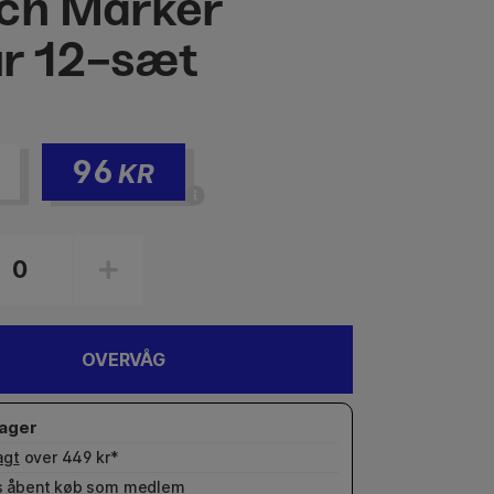
ch Marker
r 12-sæt
96
KR
OVERVÅG
agt
over 449 kr*
 åbent køb som
medlem