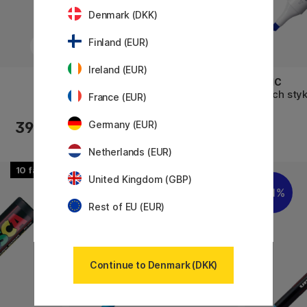
Denmark (DKK)
Finland (EUR)
Ireland (EUR)
COPIC
COPIC
Classic stykvis
Sketch sty
France (EUR)
39 KR
69 KR
Germany (EUR)
Netherlands (EUR)
10
29
United Kingdom (GBP)
21%
Rest of EU (EUR)
Continue to Denmark (DKK)