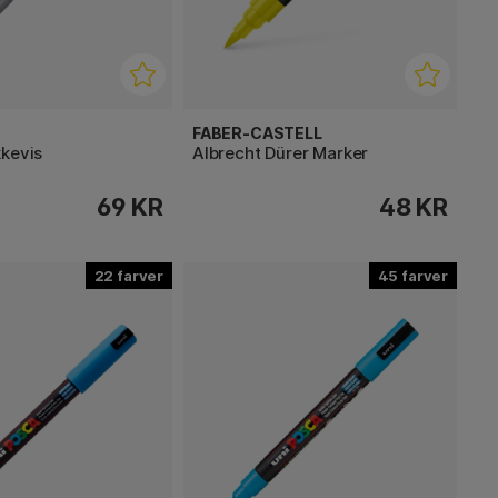
FABER-CASTELL
kkevis
Albrecht Dürer Marker
69 KR
48 KR
22
45