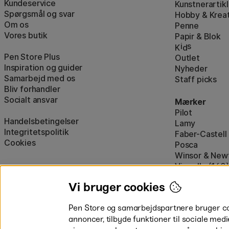
Kundeservice
Kunstnerartikl
Spørgsmål og svar
Hobby & Kreat
Om os
Penne
Vores butik
Papir & Blok
i
s
K
d
Pen Store Plus
Outlet
Inspiration og guider
Nyheder
Samarbejd med os
Staff picks
Bliv forhandler
Socialt ansvar
Mærker
Pilot
Handelsbetingelser
Lamy
Integritetspolitik
Faber-Castell
Cookies
Posca
Winsor & New
Visa alle (160)
Vi bruger cookies
Pen Store og samarbejdspartnere bruger cook
annoncer, tilbyde funktioner til sociale medi