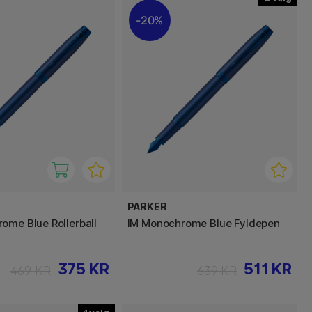
20%
PARKER
ome Blue Rollerball
IM Monochrome Blue Fyldepen
375 KR
511 KR
469 KR
639 KR