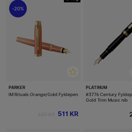
20%
PARKER
PLATINUM
IM Rituals Orange/Gold Fyldepen
#3776 Century Fyldep
Gold Trim Music nib
511 KR
639 KR