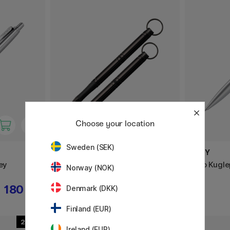
Choose your location
Sweden (SEK)
FISHER SPACE PEN
LAMY
ey
Backpacker Black
Noto Kugl
Norway (NOK)
180 KR
375 KR
Denmark (DKK)
Finland (EUR)
2
Ireland (EUR)