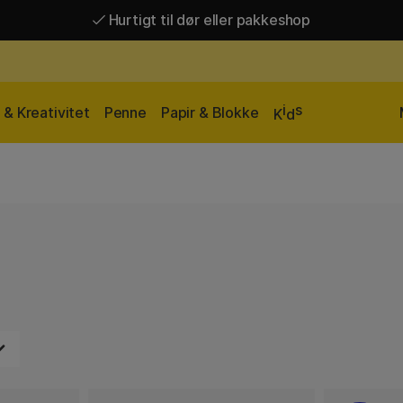
Hurtigt til dør eller pakkeshop
Hurtigt til dør eller pakkeshop
Gratis fragt over 449 kr*
i
s
& Kreativitet
Penne
Papir & Blokke
K
d