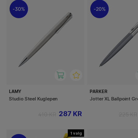
30%
20%
LAMY
PARKER
Studio Steel Kuglepen
Jotter XL Ballpoint Gr
287 KR
410 KR
225 KR
1