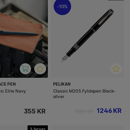
10%
ACE PEN
PELIKAN
c Elite Navy
Classic M205 Fyldepen Black-
silver
1246 KR
355 KR
1385 KR
3