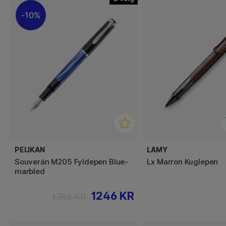
10%
PELIKAN
LAMY
Souverän M205 Fyldepen Blue-
Lx Marron Kuglepen
marbled
1246 KR
1385 KR