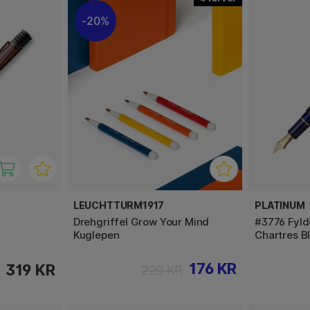
20%
LEUCHTTURM1917
PLATINUM
Drehgriffel Grow Your Mind
#3776 Fyld
Kuglepen
Chartres B
176 KR
319 KR
220 KR