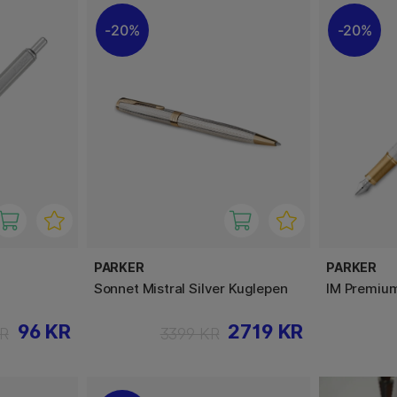
20%
20%
PARKER
PARKER
Sonnet Mistral Silver Kuglepen
IM Premium
96 KR
2719 KR
KR
3399 KR