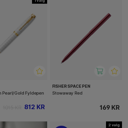
1
FISHER SPACE PEN
 Pearl/Gold Fyldepen
Stowaway Red
812 KR
169 KR
1015 KR
2