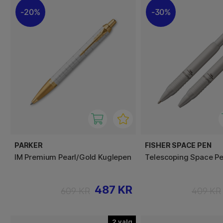
20%
30%
PARKER
FISHER SPACE PEN
IM Premium Pearl/Gold Kuglepen
Telescoping Space P
487 KR
609 KR
409 KR
2