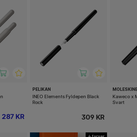
PELIKAN
MOLESKIN
en
INEO Elements Fyldepen Black
Kaweco x M
Rock
Svart
287 KR
309 KR
4