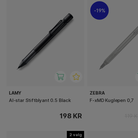
19%
LAMY
ZEBRA
Al-star Stiftblyant 0.5 Black
F-xMD Kuglepen 0,7
198 KR
119 
2