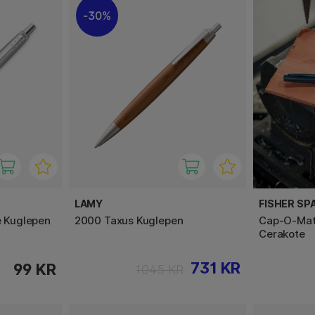
30%
LAMY
FISHER SP
e Kuglepen
2000 Taxus Kuglepen
Cap-O-Mati
Cerakote
731 KR
99 KR
1045 KR