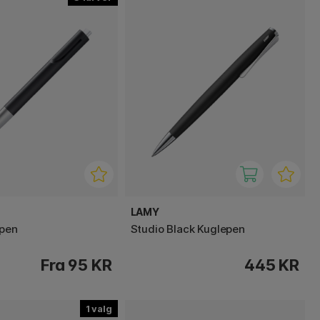
LAMY
epen
Studio Black Kuglepen
Fra 95 KR
445 KR
1