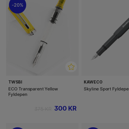
20%
TWSBI
KAWECO
ECO Transparent Yellow
Skyline Sport Fyldep
Fyldepen
300 KR
375 KR