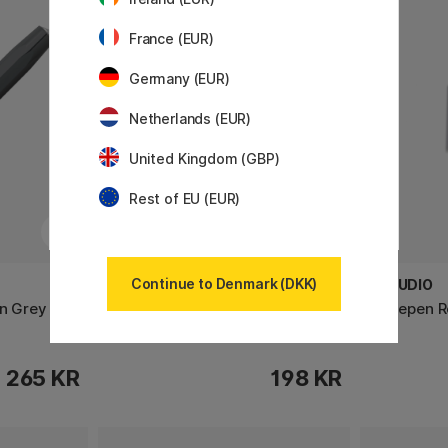
France (EUR)
Germany (EUR)
Netherlands (EUR)
United Kingdom (GBP)
Rest of EU (EUR)
Continue to Denmark (DKK)
LAMY
YSTUDIO
en Grey
AL-star Black Kuglepen
Fyldepen R
265 KR
198 KR