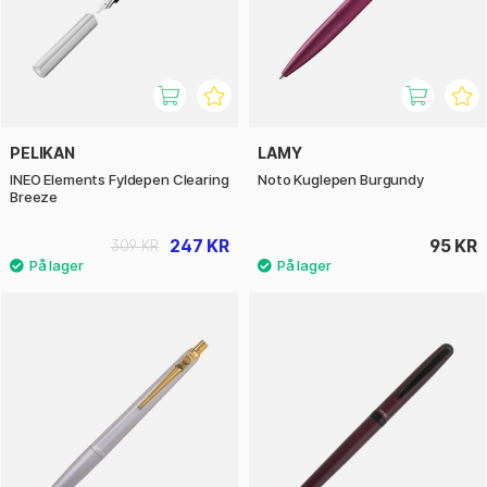
PELIKAN
LAMY
INEO Elements Fyldepen Clearing
Noto Kuglepen Burgundy
Breeze
247 KR
95 KR
309 KR