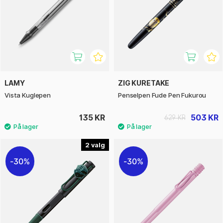
LAMY
ZIG KURETAKE
Vista Kuglepen
Penselpen Fude Pen Fukurou
135 KR
503 KR
629 KR
2
30%
30%