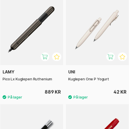
LAMY
UNI
Pico Lx Kuglepen Ruthenium
Kuglepen One P Yogurt
889 KR
42 KR