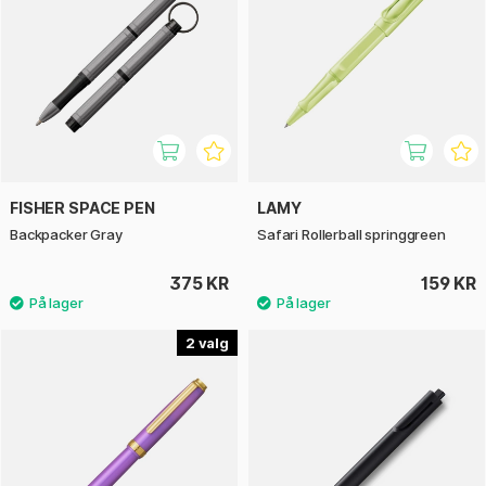
FISHER SPACE PEN
LAMY
Backpacker Gray
Safari Rollerball springgreen
375 KR
159 KR
2