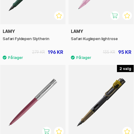
LAMY
LAMY
Safari Fyldepen Slytherin
Safari Kuglepen lightrose
196 KR
95 KR
279 KR
135 KR
2