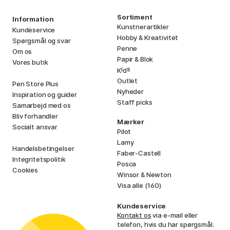
Sortiment
Information
Kunstnerartikler
Kundeservice
Hobby & Kreativitet
Spørgsmål og svar
Penne
Om os
Papir & Blok
Vores butik
i
s
K
d
Outlet
Pen Store Plus
Nyheder
Inspiration og guider
Staff picks
Samarbejd med os
Bliv forhandler
Mærker
Socialt ansvar
Pilot
Lamy
Handelsbetingelser
Faber-Castell
Integritetspolitik
Posca
Cookies
Winsor & Newton
Visa alle (160)
Kundeservice
Kontakt os
via e-mail eller
telefon, hvis du har spørgsmål.