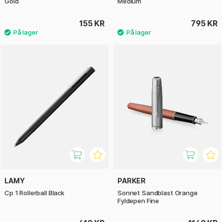
Gold
Medium
155 KR
795 KR
LAMY
PARKER
Cp 1 Rollerball Black
Sonnet Sandblast Orange
Fyldepen Fine