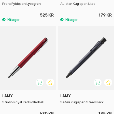
Prera Fyldepen Lysegrøn
AL-star Kuglepen Lilac
525 KR
179 KR
LAMY
LAMY
Studio Royal Red Rollerball
Safari Kuglepen Steel Black
630 KR
135 KR