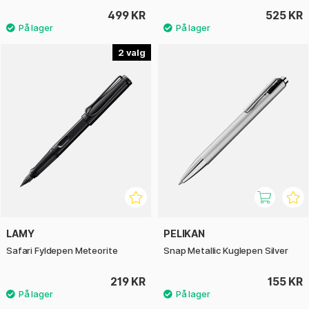
499 KR
525 KR
2
LAMY
PELIKAN
Safari Fyldepen Meteorite
Snap Metallic Kuglepen Silver
219 KR
155 KR