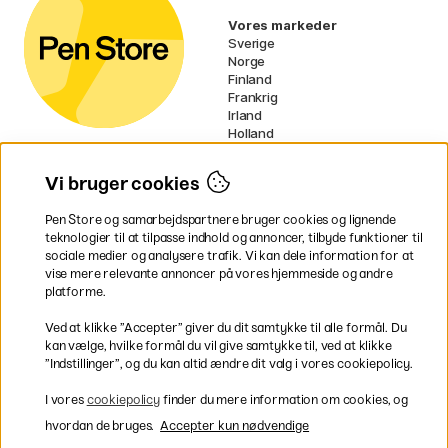
Vores markeder
Sverige
Norge
Finland
Frankrig
Irland
Holland
Tyskland
UK
Vi bruger cookies
EU
Pen Store og samarbejdspartnere bruger cookies og lignende
* Specifikke
fragtvilkår
gælder for
teknologier til at tilpasse indhold og annoncer, tilbyde funktioner til
voluminøse varer.
sociale medier og analysere trafik. Vi kan dele information for at
vise mere relevante annoncer på vores hjemmeside og andre
platforme.
Betal nemt og sikkert
Ved at klikke ”Accepter” giver du dit samtykke til alle formål. Du
kan vælge, hvilke formål du vil give samtykke til, ved at klikke
”Indstillinger”, og du kan altid ændre dit valg i vores cookiepolicy.
Hurtig levering til hele Danmark
I vores
cookiepolicy
finder du mere information om cookies, og
hvordan de bruges.
Accepter kun nødvendige