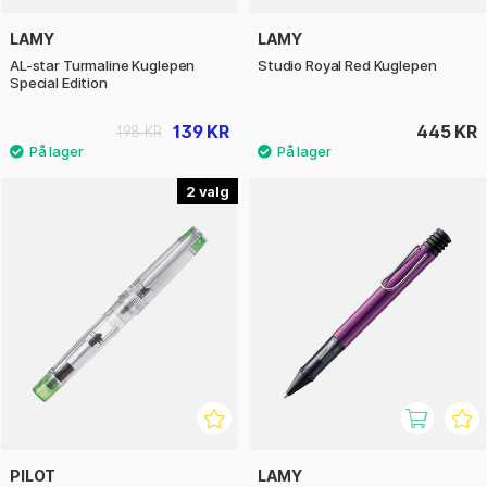
LAMY
LAMY
AL-star Turmaline Kuglepen
Studio Royal Red Kuglepen
Special Edition
139 KR
445 KR
198 KR
2
PILOT
LAMY