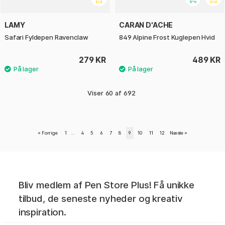
LAMY
CARAN D'ACHE
Safari Fyldepen Ravenclaw
849 Alpine Frost Kuglepen Hvid
279 KR
489 KR
Viser
60
af
692
«
Forrige
1
..
4
5
6
7
8
9
10
11
12
Næste
»
Bliv medlem af Pen Store Plus! Få unikke
tilbud, de seneste nyheder og kreativ
inspiration.