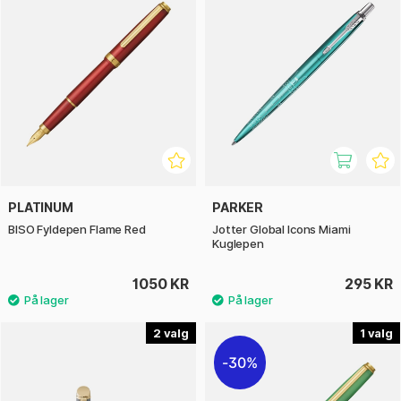
PLATINUM
PARKER
BISO Fyldepen Flame Red
Jotter Global Icons Miami
Kuglepen
1050 KR
295 KR
2
1
30%