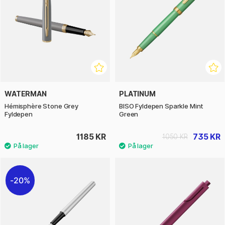
WATERMAN
PLATINUM
Hémisphère Stone Grey
BISO Fyldepen Sparkle Mint
Fyldepen
Green
1185 KR
735 KR
1050 KR
20%