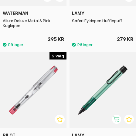
WATERMAN
LAMY
Allure Deluxe Metal & Pink
Safari Fyldepen Hufflepuff
Kuglepen
295 KR
279 KR
2
PILOT
LAMY