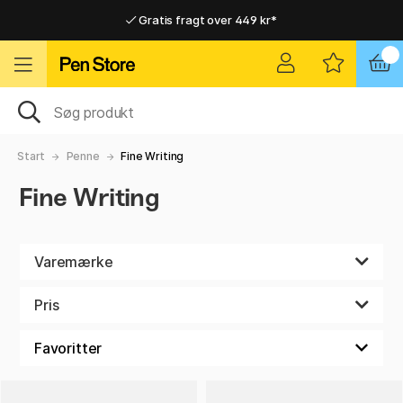
Gratis fragt over 449 kr*
Hurtigt til dør eller pakkeshop
Hurtigt til dør eller pakkeshop
Gratis fragt over 449 kr*
Start
Penne
Fine Writing
Fine Writing
Varemærke
Pris