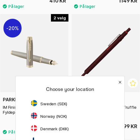
410 KR
1149 KR
2
20%
Choose your location
PARKER
ROTRING
Sweden (SEK)
IM Finishing Touch Sandstone
600 Kuglepen Chocolate Truffle
Fyldepen
Norway (NOK)
468 KR
499 KR
585 KR
Denmark (DKK)