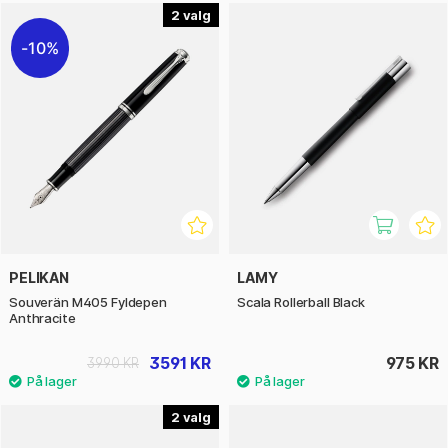
2
10%
PELIKAN
LAMY
Souverän M405 Fyldepen
Scala Rollerball Black
Anthracite
3591 KR
975 KR
3990 KR
2