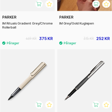
PARKER
PARKER
IM Rituals Gradient Grey/Chrome
IM Grey/Gold Kuglepen
Rollerball
375 KR
252 KR
469 KR
315 KR