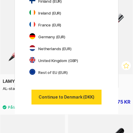
Finland (EUR)
30%
Ireland (EUR)
France (EUR)
Germany (EUR)
Netherlands (EUR)
United Kingdom (GBP)
Rest of EU (EUR)
LAMY
LAMY
AL-star Rollerball Flamingo
Scala Rollerball Piano Red
Continue to Denmark (DKK)
225 KR
875 KR
1250 KR