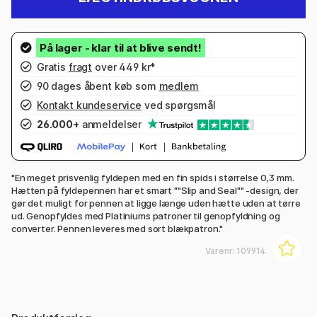
Gratis
fragt
over 449 kr*
90 dages åbent køb som
medlem
Kontakt kundeservice
ved spørgsmål
26.000+
anmeldelser
"En meget prisvenlig fyldepen med en fin spids i størrelse 0,3 mm.
Hætten på fyldepennen har et smart ""Slip and Seal"" -design, der
gør det muligt for pennen at ligge længe uden hætte uden at tørre
ud. Genopfyldes med Platiniums patroner til genopfyldning og
converter. Pennen leveres med sort blækpatron."
Varenr:
109914