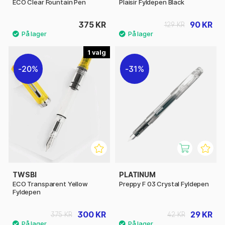
ECO Clear Fountain Pen
Plaisir Fyldepen Black
375 KR
90 KR
129 KR
1
20%
31%
TWSBI
PLATINUM
ECO Transparent Yellow
Preppy F 03 Crystal Fyldepen
Fyldepen
300 KR
29 KR
375 KR
42 KR