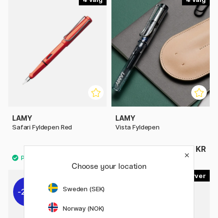
LAMY
LAMY
Safari Fyldepen Red
Vista Fyldepen
219 KR
219 KR
Choose your location
2
6
Sweden (SEK)
20%
31%
Norway (NOK)