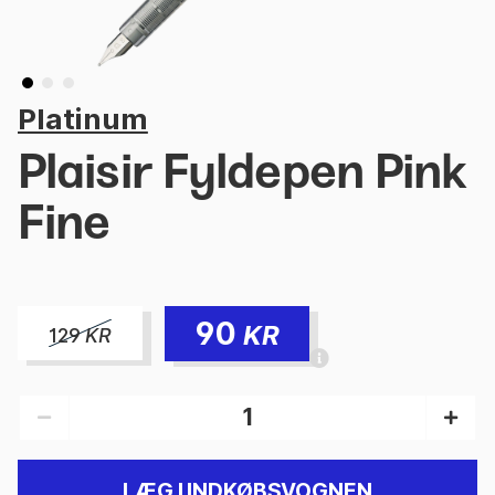
Platinum
Plaisir Fyldepen Pink
Fine
90
KR
129
KR
LÆG I INDKØBSVOGNEN