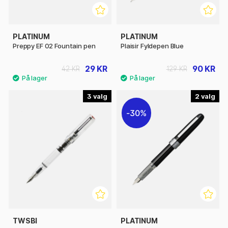
PLATINUM
PLATINUM
Preppy EF 02 Fountain pen
Plaisir Fyldepen Blue
29 KR
90 KR
42 KR
129 KR
3
2
30%
TWSBI
PLATINUM