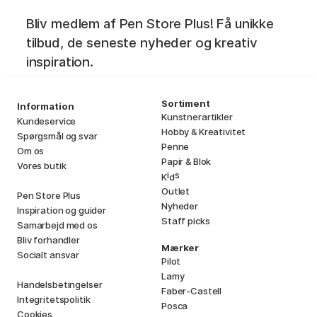
Bliv medlem af Pen Store Plus! Få unikke
tilbud, de seneste nyheder og kreativ
inspiration.
Sortiment
Information
Kunstnerartikler
Kundeservice
Hobby & Kreativitet
Spørgsmål og svar
Penne
Om os
Papir & Blok
Vores butik
i
s
K
d
Outlet
Pen Store Plus
Nyheder
Inspiration og guider
Staff picks
Samarbejd med os
Bliv forhandler
Mærker
Socialt ansvar
Pilot
Lamy
Handelsbetingelser
Faber-Castell
Integritetspolitik
Posca
Cookies