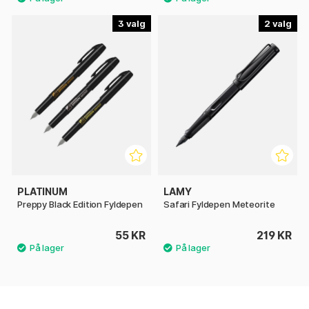
3
2
PLATINUM
LAMY
Preppy Black Edition Fyldepen
Safari Fyldepen Meteorite
55 KR
219 KR