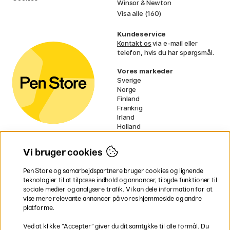
Winsor & Newton
Visa alle (160)
Kundeservice
Kontakt os
via e-mail eller
telefon, hvis du har spørgsmål.
Vores markeder
Sverige
Norge
Finland
Frankrig
Irland
Holland
Tyskland
UK
Vi bruger cookies
EU
Pen Store og samarbejdspartnere bruger cookies og lignende
* Specifikke
fragtvilkår
gælder for
teknologier til at tilpasse indhold og annoncer, tilbyde funktioner til
voluminøse varer.
sociale medier og analysere trafik. Vi kan dele information for at
vise mere relevante annoncer på vores hjemmeside og andre
platforme.
Betal nemt og sikkert
Ved at klikke ”Accepter” giver du dit samtykke til alle formål. Du