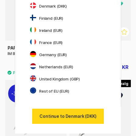
Denmark (DKK)
Finland (EUR)
Ireland (EUR)
France (EUR)
PARKER
PLATINUM
IM Black/Gold Fyldepen
Preppy F 03 Fountain pen
Germany (EUR)
447 KR
29 KR
Netherlands (EUR)
559 KR
42 KR
United Kingdom (GBP)
3
2
Rest of EU (EUR)
31%
30%
Continue to Denmark (DKK)