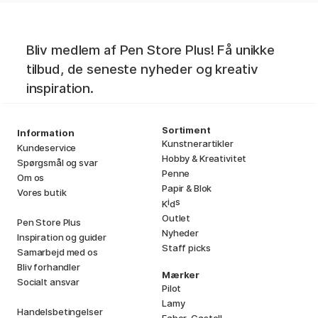
Bliv medlem af Pen Store Plus! Få unikke
tilbud, de seneste nyheder og kreativ
inspiration.
Sortiment
Information
Kunstnerartikler
Kundeservice
Hobby & Kreativitet
Spørgsmål og svar
Penne
Om os
Papir & Blok
Vores butik
i
s
K
d
Outlet
Pen Store Plus
Nyheder
Inspiration og guider
Staff picks
Samarbejd med os
Bliv forhandler
Mærker
Socialt ansvar
Pilot
Lamy
Handelsbetingelser