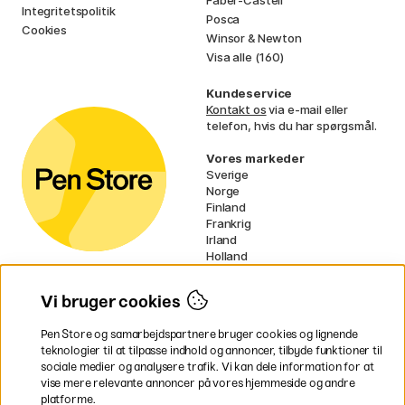
Faber-Castell
Integritetspolitik
Posca
Cookies
Winsor & Newton
Visa alle (160)
Kundeservice
Kontakt os
via e-mail eller
telefon, hvis du har spørgsmål.
Vores markeder
Sverige
Norge
Finland
Frankrig
Irland
Holland
Tyskland
UK
Vi bruger cookies
EU
Pen Store og samarbejdspartnere bruger cookies og lignende
* Specifikke
fragtvilkår
gælder for
teknologier til at tilpasse indhold og annoncer, tilbyde funktioner til
voluminøse varer.
sociale medier og analysere trafik. Vi kan dele information for at
vise mere relevante annoncer på vores hjemmeside og andre
platforme.
Betal nemt og sikkert