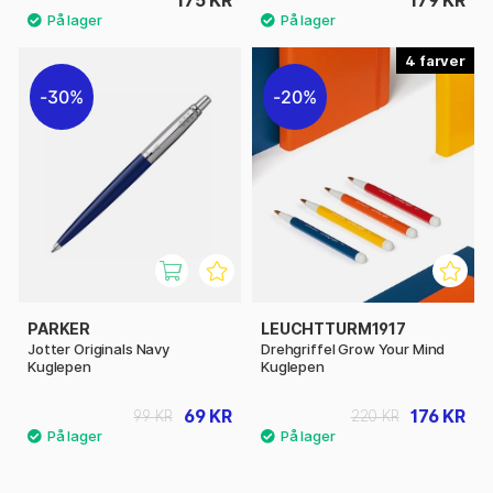
175 KR
179 KR
4
30%
20%
PARKER
LEUCHTTURM1917
Jotter Originals Navy
Drehgriffel Grow Your Mind
Kuglepen
Kuglepen
69 KR
176 KR
99 KR
220 KR