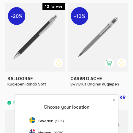
12
20%
10%
BALLOGRAF
CARAN D'ACHE
Kuglepen Rondo Soft
849 Brut Original Kuglepen
48 KR
310 KR
60 KR
345 KR
Choose your location
Sweden (SEK)
Norway (NOK)