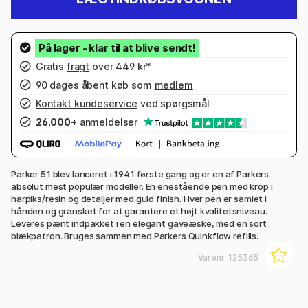
Gratis
fragt
over 449 kr*
90 dages åbent køb som
medlem
Kontakt kundeservice
ved spørgsmål
26.000+
anmeldelser
Parker 51 blev lanceret i 1941 første gang og er en af Parkers
absolut mest populær modeller. En enestående pen med krop i
harpiks/resin og detaljer med guld finish. Hver pen er samlet i
hånden og gransket for at garantere et højt kvalitetsniveau.
Leveres pænt indpakket i en elegant gaveæske, med en sort
blækpatron. Bruges sammen med Parkers Quinkflow refills.
Varenr:
125365