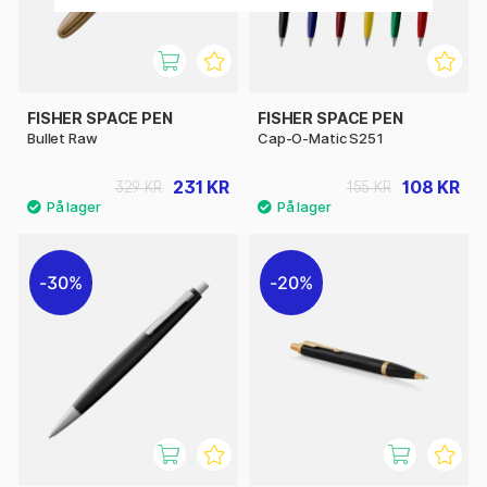
FISHER SPACE PEN
FISHER SPACE PEN
Bullet Raw
Cap-O-Matic S251
231 KR
108 KR
329 KR
155 KR
30%
20%