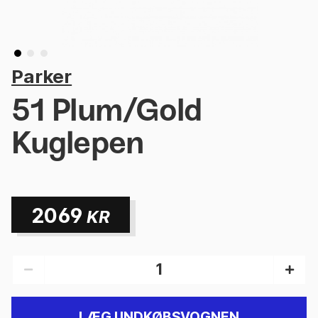
Parker
51 Plum/Gold
Kuglepen
2069
KR
LÆG I INDKØBSVOGNEN