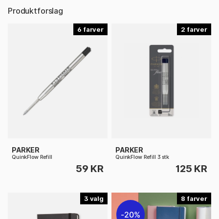
Produktforslag
6
2
PARKER
PARKER
QuinkFlow Refill
QuinkFlow Refill 3 stk
59 KR
125 KR
3
8
20%