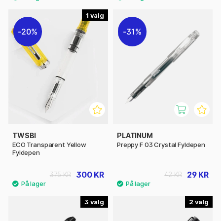
1
20%
31%
TWSBI
PLATINUM
ECO Transparent Yellow
Preppy F 03 Crystal Fyldepen
Fyldepen
300 KR
29 KR
375 KR
42 KR
3
2