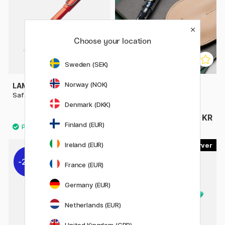
Choose your location
Sweden (SEK)
Norway (NOK)
LAMY
LAMY
Safari Fyldepen Red
Vista Fyldepen
Denmark (DKK)
219 KR
219 KR
Finland (EUR)
Ireland (EUR)
2
6
20%
31%
France (EUR)
Germany (EUR)
Netherlands (EUR)