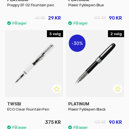
Preppy EF 02 Fountain pen
Plaisir Fyldepen Blue
29 KR
90 KR
42 KR
129 KR
3
2
30%
TWSBI
PLATINUM
ECO Clear Fountain Pen
Plaisir Fyldepen Black
375 KR
90 KR
129 KR