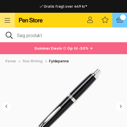
Gratis fragt over 449 kr*
Hurtigt til dør eller pakkeshop
Hurtigt til dør eller pakkeshop
Gratis fragt over 449 kr*
Summer Deals
🌻
Op til -30% →
Penne
Fine Writing
Fyldepenne