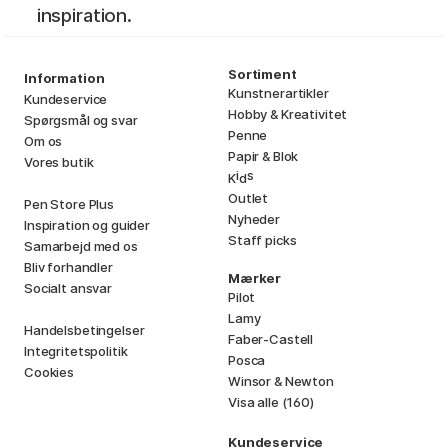
inspiration.
Sortiment
Information
Kunstnerartikler
Kundeservice
Hobby & Kreativitet
Spørgsmål og svar
Penne
Om os
Papir & Blok
Vores butik
i
s
K
d
Outlet
Pen Store Plus
Nyheder
Inspiration og guider
Staff picks
Samarbejd med os
Bliv forhandler
Mærker
Socialt ansvar
Pilot
Lamy
Handelsbetingelser
Faber-Castell
Integritetspolitik
Posca
Cookies
Winsor & Newton
Visa alle (160)
Kundeservice