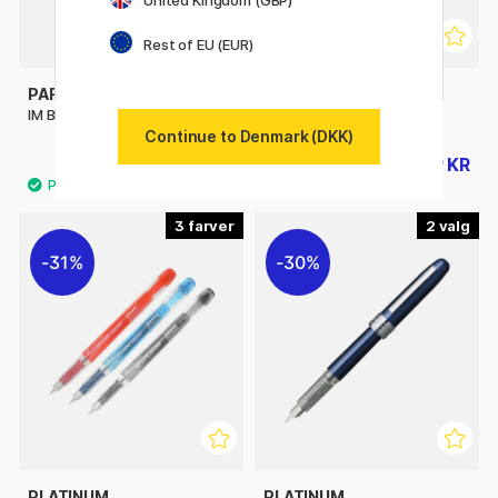
United Kingdom (GBP)
Rest of EU (EUR)
PARKER
PLATINUM
IM Black/Gold Fyldepen
Preppy F 03 Fountain pen
Continue to Denmark (DKK)
447 KR
29 KR
559 KR
42 KR
3
2
31%
30%
PLATINUM
PLATINUM