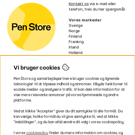
Kontakt os
via e-mail eller
telefon, hvis du har spørgsmål.
Vores markeder
Sverige
Norge
Finland
Frankrig
Irland
Holland
Tyskland
UK
Vi bruger cookies
EU
Pen Store og samarbejdspartnere bruger cookies og lignende
* Specifikke
fragtvilkår
gælder for
teknologier til at tilpasse indhold og annoncer, tilbyde funktioner til
voluminøse varer.
sociale medier og analysere trafik. Vi kan dele information for at
vise mere relevante annoncer på vores hjemmeside og andre
platforme.
Betal nemt og sikkert
Ved at klikke ”Accepter” giver du dit samtykke til alle formål. Du
kan vælge, hvilke formål du vil give samtykke til, ved at klikke
”Indstillinger”, og du kan altid ændre dit valg i vores cookiepolicy.
Hurtig levering til hele Danmark
I vores
cookiepolicy
finder du mere information om cookies, og