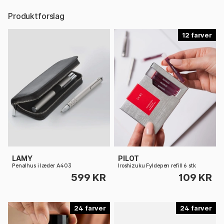
Produktforslag
12
LAMY
PILOT
Penalhus i læder A403
Iroshizuku Fyldepen refill 6 stk
599 KR
109 KR
24
24