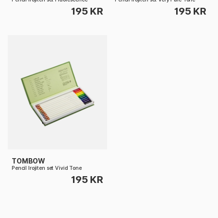
195 KR
195 KR
TOMBOW
Pencil Irojiten set Vivid Tone
195 KR