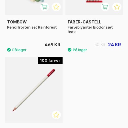
TOMBOW
FABER-CASTELL
Pencil Irojiten set Rainforest
Farveblyanter Bicolor sæt
8stk
469 KR
24 KR
30 KR
100