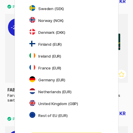
647 KR
1616 KR
719 KR
1795 KR
Sweden (SEK)
Norway (NOK)
20%
10%
Denmark (DKK)
Finland (EUR)
Ireland (EUR)
France (EUR)
Germany (EUR)
FABER-CASTELL
FABER-CASTELL
Netherlands (EUR)
Farveblyanter Polychromos
Farveblyanter Polychromos
sæt 36 stk
60-set
United Kingdom (GBP)
487 KR
881 KR
609 KR
979 KR
Rest of EU (EUR)
48