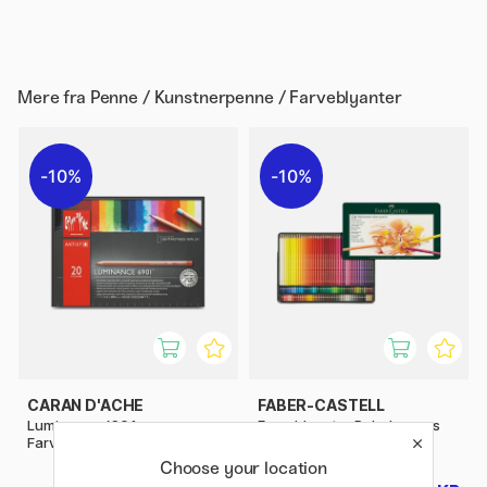
Mere fra
Penne / Kunstnerpenne / Farveblyanter
10%
10%
CARAN D'ACHE
FABER-CASTELL
Luminance 6901
Farveblyanter Polychromos
Farveblyanter sæt 20 stk
sæt 120 stk
Choose your location