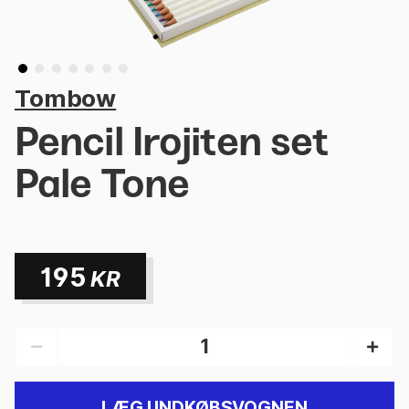
Tombow
Pencil Irojiten set
Pale Tone
195
KR
LÆG I INDKØBSVOGNEN