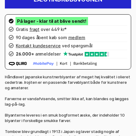
Gratis
fragt
over 449 kr*
90 dages åbent køb som
medlem
Kontakt kundeservice
ved spørgsmål
26.000+
anmeldelser
Håndlavet japanske kunstnerblyanter af meget høj kvalitet i olieret
cedertræ. Irojiten er en passende farveblyant både for kunstnere
og amatører.
Farverne er vandafvisende, smitter ikke af, kan blandes og lægges
lag-på-lag.
Blyanterne leveres i en smuk bogformet æske, der indeholder 10
blyanter i forskellige smukke farver.
Tombow blev grundlagt i 1913 i Japan og laver stadig nogle af