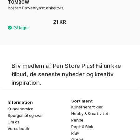
TOMBOW
Irojiten Farveblyant enkeltvis
21 KR
Bliv medlem af Pen Store Plus! Få unikke
tilbud, de seneste nyheder og kreativ
inspiration.
Sortiment
Information
Kunstnerartikler
Kundeservice
Hobby & Kreativitet
Spørgsmål og svar
Penne
Om os
Papir & Blok
Vores butik
i
s
K
d
Outlet