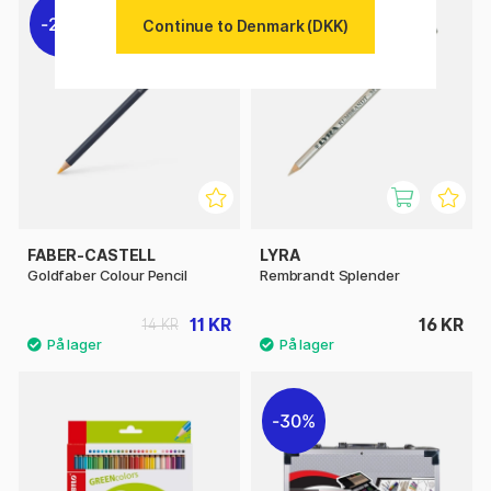
21%
Continue to Denmark (DKK)
FABER-CASTELL
LYRA
Goldfaber Colour Pencil
Rembrandt Splender
11 KR
16 KR
14 KR
30%