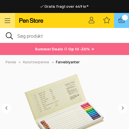
Gratis fragt over 449 kr*
Hurtigt til dør eller pakkeshop
Hurtigt til dør eller pakkeshop
Gratis fragt over 449 kr*
Summer Deals
🌻
Op til -30% →
Penne
Kunstnerpenne
Farveblyanter