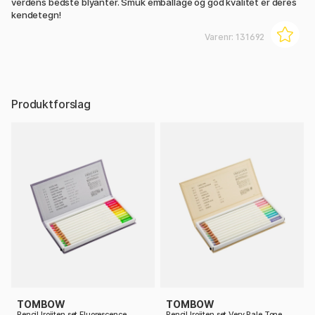
verdens bedste blyanter. Smuk emballage og god kvalitet er deres
kendetegn!
Varenr:
131692
Produktforslag
TOMBOW
TOMBOW
Pencil Irojiten set Fluorescence
Pencil Irojiten set Very Pale Tone