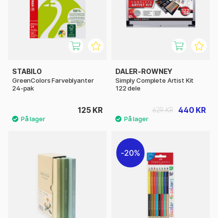
STABILO
DALER-ROWNEY
GreenColors Farveblyanter
Simply Complete Artist Kit
24-pak
122 dele
125 KR
440 KR
629 KR
20%