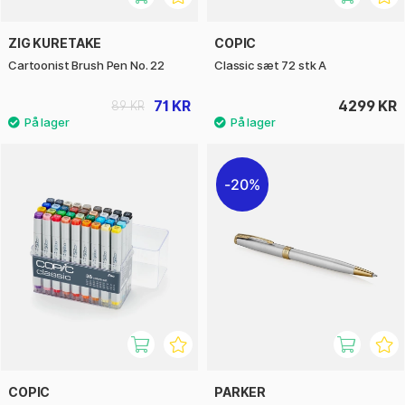
ZIG KURETAKE
COPIC
Cartoonist Brush Pen No. 22
Classic sæt 72 stk A
71 KR
4299 KR
89 KR
20%
COPIC
PARKER