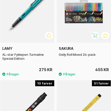
LAMY
SAKURA
AL-star Fyldepen Turmaline
Gelly Roll Mixed 24-pack
Special Edition
275 KR
455 KR
10
51