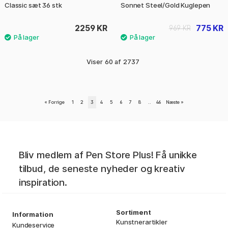
Classic sæt 36 stk
Sonnet Steel/Gold Kuglepen
2259 KR
775 KR
969 KR
Viser
60
af
2737
«
Forrige
1
2
3
4
5
6
7
8
..
46
Næste
»
Bliv medlem af Pen Store Plus! Få unikke
tilbud, de seneste nyheder og kreativ
inspiration.
Sortiment
Information
Kunstnerartikler
Kundeservice