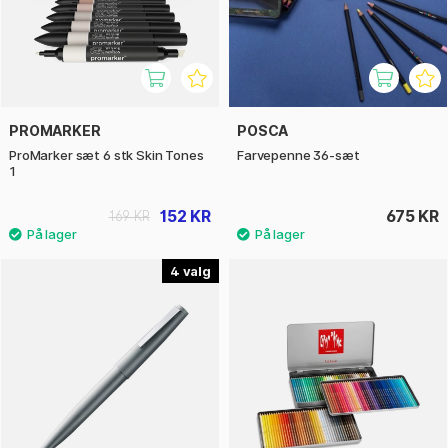
PROMARKER
POSCA
ProMarker sæt 6 stk Skin Tones
Farvepenne 36-sæt
1
152 KR
675 KR
169 KR
4