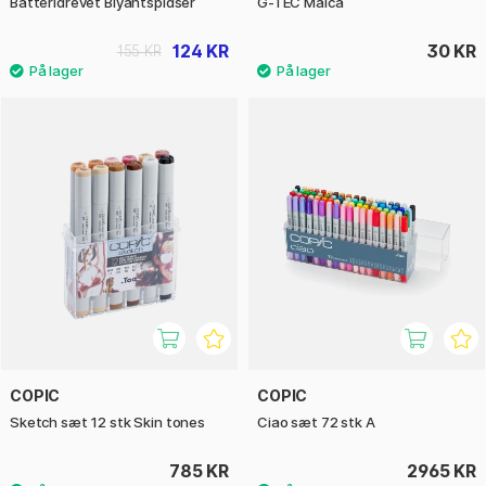
Batteridrevet Blyantspidser
G-TEC Maica
124 KR
30 KR
155 KR
COPIC
COPIC
Sketch sæt 12 stk Skin tones
Ciao sæt 72 stk A
785 KR
2965 KR