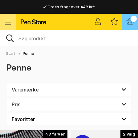
Gratis fragt over 449 kr*
Hurtigt til dør eller pakkeshop
Hurtigt til dør eller pakkeshop
Gratis fragt over 449 kr*
Start
Penne
Penne
Varemærke
Pris
49
2