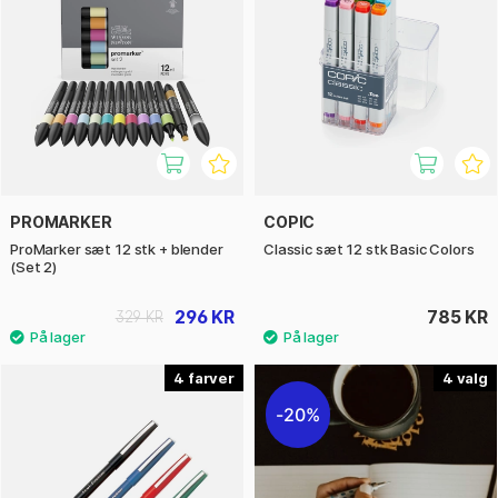
PROMARKER
COPIC
ProMarker sæt 12 stk + blender
Classic sæt 12 stk Basic Colors
(Set 2)
296 KR
785 KR
329 KR
4
4
20%