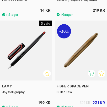
14 KR
219 KR
3
30%
LAMY
FISHER SPACE PEN
Joy Calligraphy
Bullet Raw
199 KR
231 KR
329 KR