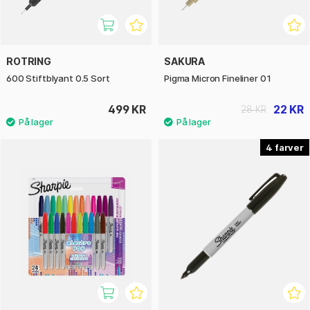
ROTRING
SAKURA
600 Stiftblyant 0.5 Sort
Pigma Micron Fineliner 01
499 KR
22 KR
28 KR
4