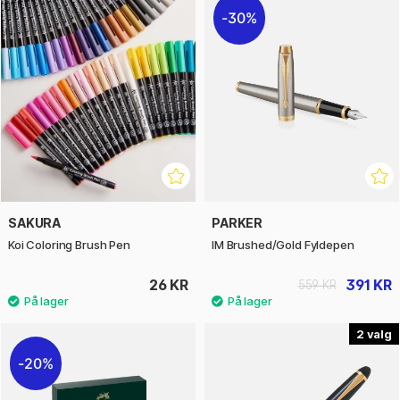
30%
SAKURA
PARKER
Koi Coloring Brush Pen
IM Brushed/Gold Fyldepen
26 KR
391 KR
559 KR
2
20%