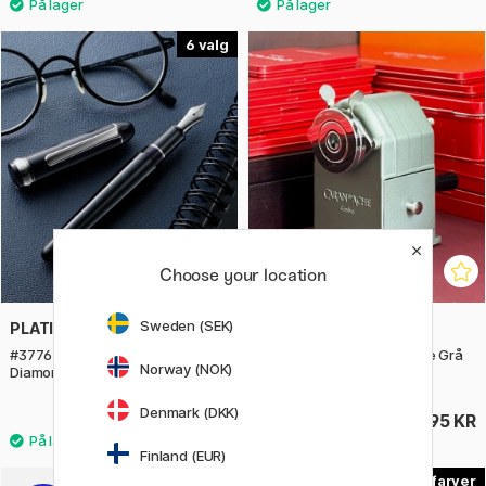
6
Choose your location
Sweden (SEK)
PLATINUM
CARAN D'ACHE
#3776 Century Fyldepen Black
Metal Sharpening Machine Grå
Norway (NOK)
Diamond
Denmark (DKK)
2589 KR
1695 KR
Finland (EUR)
35