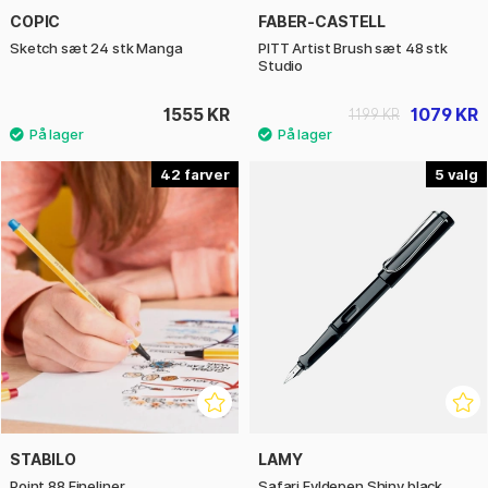
COPIC
FABER-CASTELL
Sketch sæt 24 stk Manga
PITT Artist Brush sæt 48 stk
Studio
1555 KR
1079 KR
1199 KR
42
5
STABILO
LAMY
Point 88 Fineliner
Safari Fyldepen Shiny black