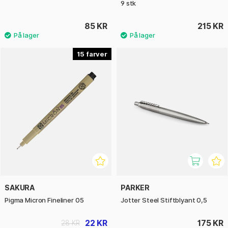
9 stk
85 KR
215 KR
15
SAKURA
PARKER
Pigma Micron Fineliner 05
Jotter Steel Stiftblyant 0,5
22 KR
175 KR
28 KR