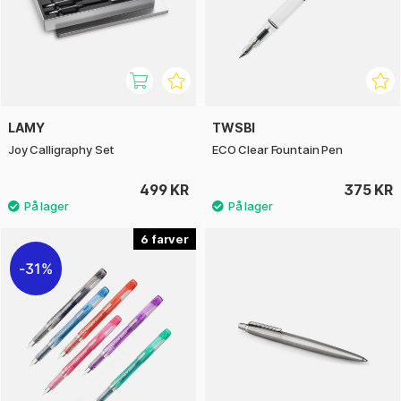
LAMY
TWSBI
Joy Calligraphy Set
ECO Clear Fountain Pen
499 KR
375 KR
6
31%