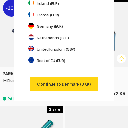
Ireland (EUR)
20%
France (EUR)
Germany (EUR)
Netherlands (EUR)
United Kingdom (GBP)
Rest of EU (EUR)
PARKER
HERBIN
IM Blue/Chrome Fyldepen
D Ink Bottle 30ml
Continue to Denmark (DKK)
412 KR
92 KR
515 KR
2