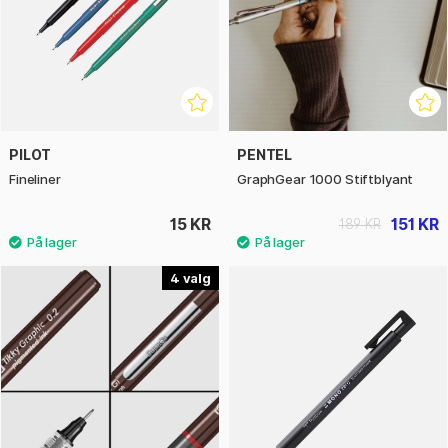
PILOT
PENTEL
Fineliner
GraphGear 1000 Stiftblyant
15 KR
151 KR
189 KR
4