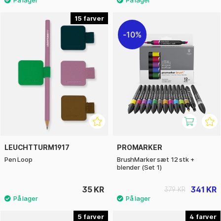
15
10%
LEUCHTTURM1917
PROMARKER
Pen Loop
BrushMarker sæt 12 stk +
blender (Set 1)
35 KR
341 KR
379 KR
5
4