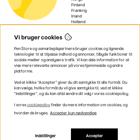
Finland
Frankrig
Irland
Holland
Tyskland
UK
Vi bruger cookies
EU
Pen Store og samarbejdspartnere bruger cookies og lignende
* Specifikke
fragtvilkår
gælder for
teknologier til at tilpasse indhold og annoncer, tilbyde funktioner til
voluminøse varer.
sociale medier og analysere trafik. Vi kan dele information for at
vise mere relevante annoncer på vores hjemmeside og andre
platforme.
Betal nemt og sikkert
Ved at klikke ”Accepter” giver du dit samtykke til alle formål. Du
kan vælge, hvilke formål du vil give samtykke til, ved at klikke
”Indstillinger”, og du kan altid ændre dit valg i vores cookiepolicy.
Hurtig levering til hele Danmark
I vores
cookiepolicy
finder du mere information om cookies, og
hvordan de bruges.
Accepter kun nødvendige
Indstillinger
Accepter
Inkl. moms
|
Exkl. moms