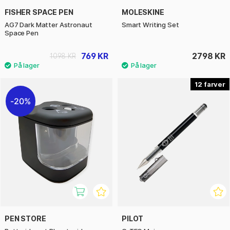
FISHER SPACE PEN
MOLESKINE
AG7 Dark Matter Astronaut
Smart Writing Set
Space Pen
769 KR
2798 KR
1098 KR
12
20%
PEN STORE
PILOT