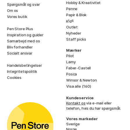
Hobby & Kreativitet
Spørgsmål og svar
Penne
Om os
Papir & Blok
Vores butik
i
s
K
d
Outlet
Pen Store Plus
Nyheder
Inspiration og guider
Staff picks
Samarbejd med os
Bliv forhandler
Mærker
Socialt ansvar
Pilot
Lamy
Handelsbetingelser
Faber-Castell
Integritetspolitik
Posca
Cookies
Winsor & Newton
Visa alle (160)
Kundeservice
Kontakt os
via e-mail eller
telefon, hvis du har spørgsmål.
Vores markeder
Sverige
Norge