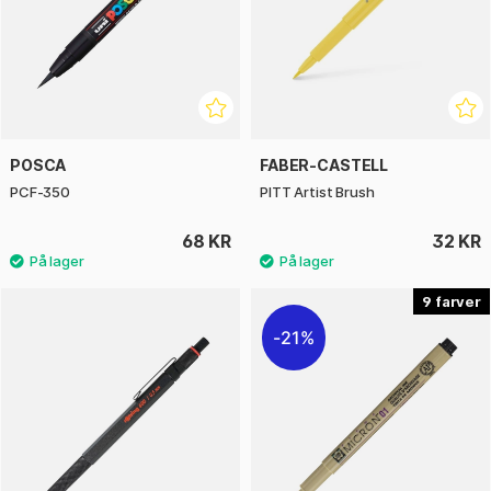
POSCA
FABER-CASTELL
PCF-350
PITT Artist Brush
68 KR
32 KR
9
21%