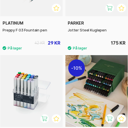
PLATINUM
PARKER
Preppy F 03 Fountain pen
Jotter Steel Kuglepen
29 KR
175 KR
42 KR
10%