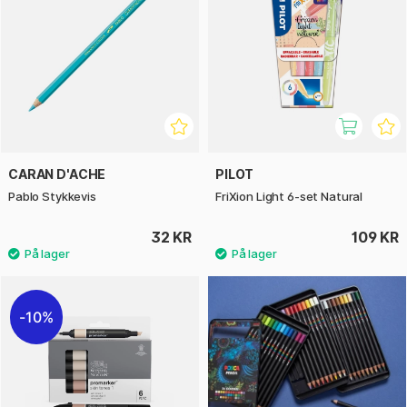
CARAN D'ACHE
PILOT
Pablo Stykkevis
FriXion Light 6-set Natural
32 KR
109 KR
10%