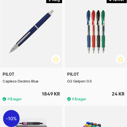
PILOT
PILOT
Capless Decimo Blue
G2 Gelpen 0.5
1849 KR
24 KR
10%