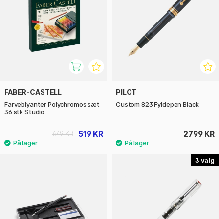
FABER-CASTELL
PILOT
Farveblyanter Polychromos sæt
Custom 823 Fyldepen Black
36 stk Studio
519 KR
2799 KR
649 KR
3