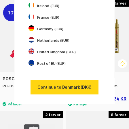
35
8
Ireland (EUR)
10%
20%
France (EUR)
Germany (EUR)
Netherlands (EUR)
United Kingdom (GBP)
Rest of EU (EUR)
POSCA
UNI
PC-8K Broad
Paint Marker PX-20 Medium
Continue to Denmark (DKK)
54 KR
24 KR
60 KR
30 KR
2
8