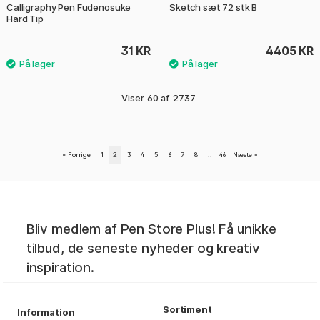
Calligraphy Pen Fudenosuke
Sketch sæt 72 stk B
Hard Tip
31 KR
4405 KR
Viser
60
af
2737
«
Forrige
1
2
3
4
5
6
7
8
..
46
Næste
»
Bliv medlem af Pen Store Plus! Få unikke
tilbud, de seneste nyheder og kreativ
inspiration.
Sortiment
Information