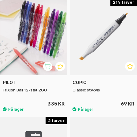
214
PILOT
COPIC
FriXion Ball 12-sæt 2GO
Classic stykvis
335 KR
69 KR
2