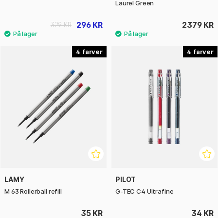
Laurel Green
296 KR
2379 KR
329 KR
4
4
LAMY
PILOT
M 63 Rollerball refill
G-TEC C4 Ultrafine
35 KR
34 KR