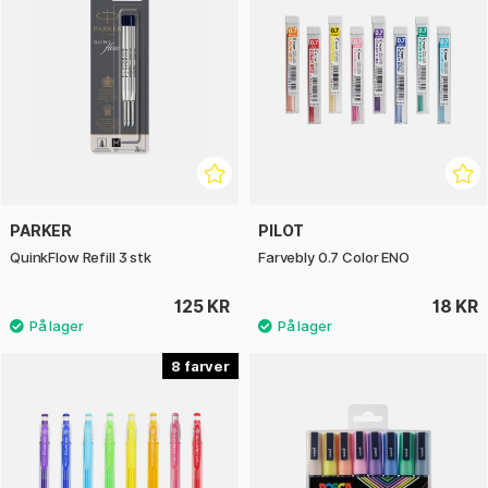
PARKER
PILOT
QuinkFlow Refill 3 stk
Farvebly 0.7 Color ENO
125 KR
18 KR
8