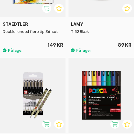
STAEDTLER
LAMY
Double-ended fibre tip 36-set
T 52 Blæk
149 KR
89 KR