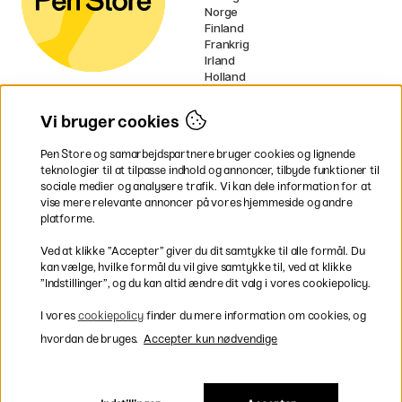
Norge
Finland
Frankrig
Irland
Holland
Tyskland
UK
Vi bruger cookies
EU
Pen Store og samarbejdspartnere bruger cookies og lignende
* Specifikke
fragtvilkår
gælder for
teknologier til at tilpasse indhold og annoncer, tilbyde funktioner til
voluminøse varer.
sociale medier og analysere trafik. Vi kan dele information for at
vise mere relevante annoncer på vores hjemmeside og andre
platforme.
Betal nemt og sikkert
Ved at klikke ”Accepter” giver du dit samtykke til alle formål. Du
kan vælge, hvilke formål du vil give samtykke til, ved at klikke
”Indstillinger”, og du kan altid ændre dit valg i vores cookiepolicy.
Hurtig levering til hele Danmark
I vores
cookiepolicy
finder du mere information om cookies, og
hvordan de bruges.
Accepter kun nødvendige