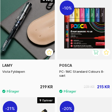
10%
LAMY
POSCA
Vista Fyldepen
PC-1MC Standard Colours 8-
sæt
219 KR
215 KR
239 KR
9
21%
20%