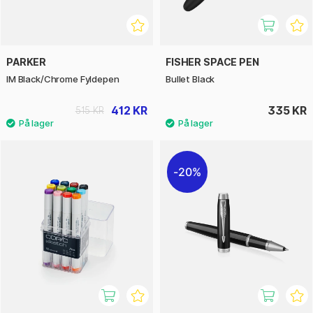
PARKER
FISHER SPACE PEN
IM Black/Chrome Fyldepen
Bullet Black
412 KR
335 KR
515 KR
20%