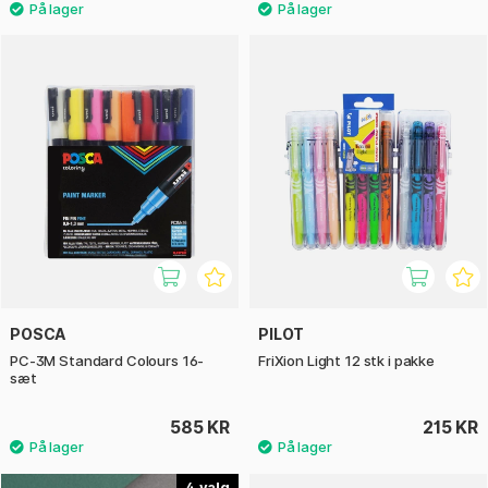
POSCA
PILOT
PC-3M Standard Colours 16-
FriXion Light 12 stk i pakke
sæt
585 KR
215 KR
4