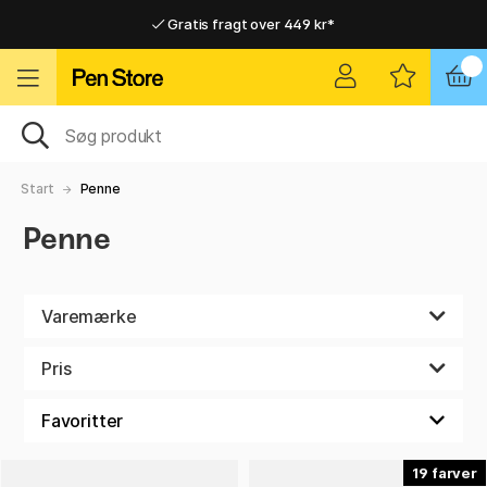
Gratis fragt over 449 kr*
Hurtigt til dør eller pakkeshop
Hurtigt til dør eller pakkeshop
Gratis fragt over 449 kr*
Start
Penne
Penne
Varemærke
Pris
19