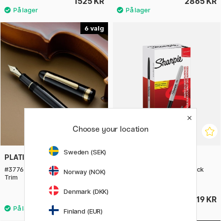
1525 KR
2865 KR
6
Choose your location
Sweden (SEK)
PLATINUM
SHARPIE
#3776 Century Fyldepen Gold
Fine Marker sæt 24 stk Black
Norway (NOK)
Trim
Denmark (DKK)
2379 KR
419 KR
Finland (EUR)