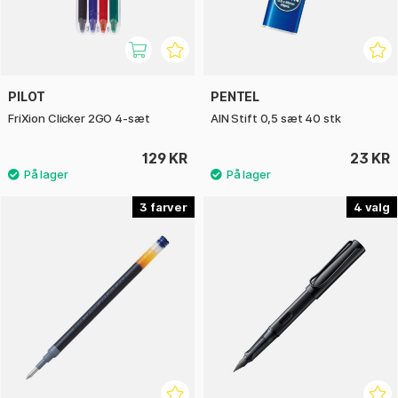
PILOT
PENTEL
FriXion Clicker 2GO 4-sæt
AIN Stift 0,5 sæt 40 stk
129 KR
23 KR
3
4