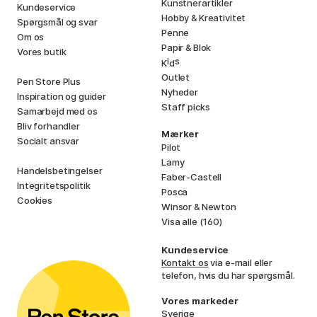
Kunstnerartikler
Kundeservice
Hobby & Kreativitet
Spørgsmål og svar
Penne
Om os
Papir & Blok
Vores butik
i
s
K
d
Outlet
Pen Store Plus
Nyheder
Inspiration og guider
Staff picks
Samarbejd med os
Bliv forhandler
Mærker
Socialt ansvar
Pilot
Lamy
Handelsbetingelser
Faber-Castell
Integritetspolitik
Posca
Cookies
Winsor & Newton
Visa alle (160)
Kundeservice
Kontakt os
via e-mail eller
telefon, hvis du har spørgsmål.
Vores markeder
Sverige