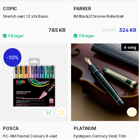
COPIC
PARKER
Sketch sæt 12 stk Basic
IM Black/Chrome Rollerball
785 KR
324 KR
405 KR
6
10%
POSCA
PLATINUM
PC-5M Pastel Colours 8-sæt
Fyldepen Century Gold Trim