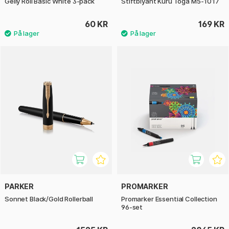
Gelly Roll Basic White 3-pack
Stiftblyant Kuru Toga M5-1017
60 KR
169 KR
PARKER
PROMARKER
Sonnet Black/Gold Rollerball
Promarker Essential Collection
96-set