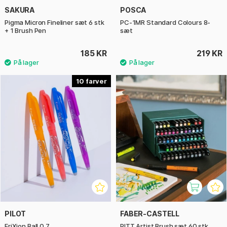
SAKURA
POSCA
Pigma Micron Fineliner sæt 6 stk
PC-1MR Standard Colours 8-
+ 1 Brush Pen
sæt
185 KR
219 KR
10
PILOT
FABER-CASTELL
FriXion Ball 0.7
PITT Artist Brush sæt 60 stk