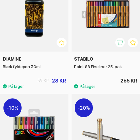
DIAMINE
STABILO
Blæk fyldepen 30ml
Point 88 Fineliner 25-pak
28 KR
265 KR
39 KR
10%
20%