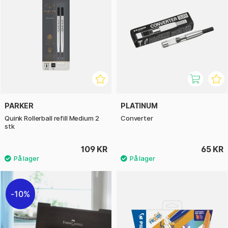
PARKER
PLATINUM
Quink Rollerball refill Medium 2
Converter
stk
109 KR
65 KR
10%