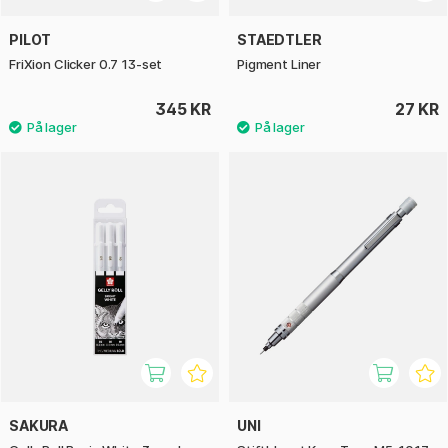
PILOT
STAEDTLER
FriXion Clicker 0.7 13-set
Pigment Liner
345 KR
27 KR
SAKURA
UNI