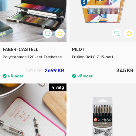
FABER-CASTELL
PILOT
Polychromos 120-set Trækasse
FriXion Ball 0.7 15-sæt
2699 KR
345 KR
2999 KR
4