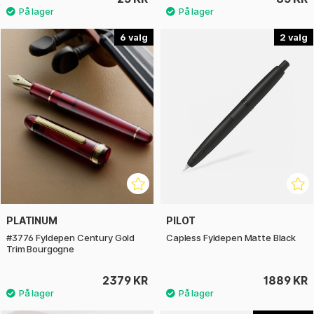
6
2
PLATINUM
PILOT
#3776 Fyldepen Century Gold
Capless Fyldepen Matte Black
Trim Bourgogne
2379 KR
1889 KR