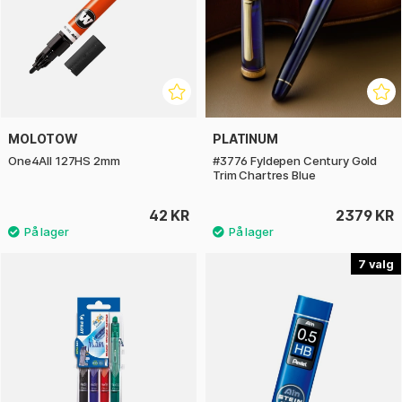
MOLOTOW
PLATINUM
One4All 127HS 2mm
#3776 Fyldepen Century Gold
Trim Chartres Blue
42 KR
2379 KR
7