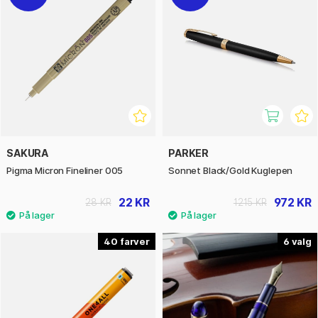
SAKURA
PARKER
Pigma Micron Fineliner 005
Sonnet Black/Gold Kuglepen
22 KR
972 KR
28 KR
1215 KR
40
6