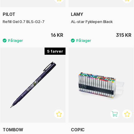
PILOT
LAMY
Refill Gel 0.7 BLS-G2-7
AL-star Fyldepen Black
16 KR
315 KR
5
TOMBOW
COPIC