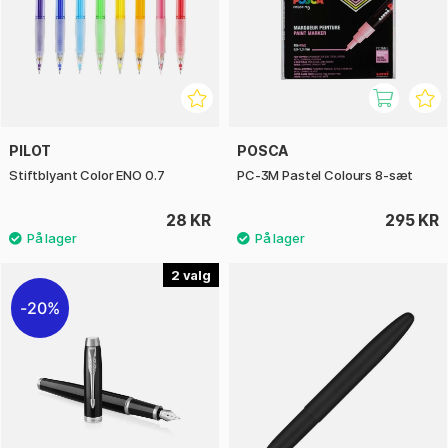
PILOT
POSCA
Stiftblyant Color ENO 0.7
PC-3M Pastel Colours 8-sæt
28 KR
295 KR
2
20%