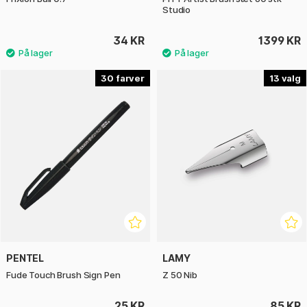
Studio
34 KR
1399 KR
30
13
PENTEL
LAMY
Fude Touch Brush Sign Pen
Z 50 Nib
25 KR
85 KR