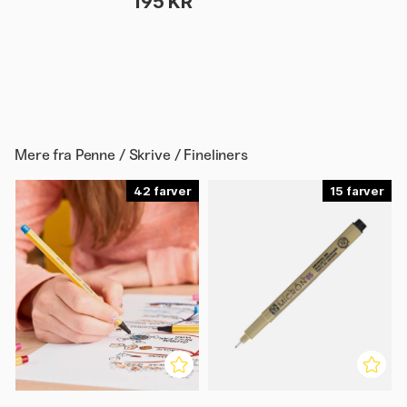
195 KR
Mere fra
Penne / Skrive / Fineliners
42
15