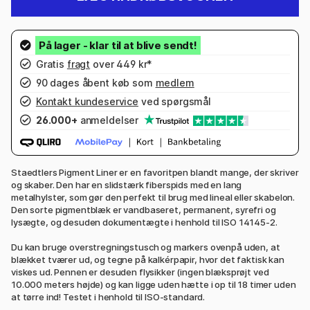
Gratis
fragt
over 449 kr*
90 dages åbent køb som
medlem
Kontakt kundeservice
ved spørgsmål
26.000+
anmeldelser
Staedtlers Pigment Liner er en favoritpen blandt mange, der skriver
og skaber. Den har en slidstærk fiberspids med en lang
metalhylster, som gør den perfekt til brug med lineal eller skabelon.
Den sorte pigmentblæk er vandbaseret, permanent, syrefri og
lysægte, og desuden dokumentægte i henhold til ISO 14145-2.
Du kan bruge overstregningstusch og markers ovenpå uden, at
blækket tværer ud, og tegne på kalkérpapir, hvor det faktisk kan
viskes ud. Pennen er desuden flysikker (ingen blæksprøjt ved
10.000 meters højde) og kan ligge uden hætte i op til 18 timer uden
at tørre ind! Testet i henhold til ISO-standard.