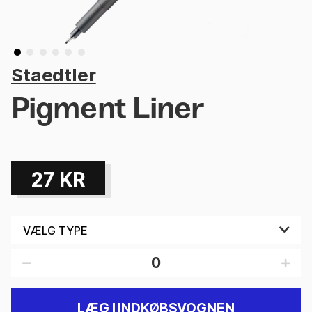
Staedtler
Pigment Liner
27
KR
LÆG I INDKØBSVOGNEN