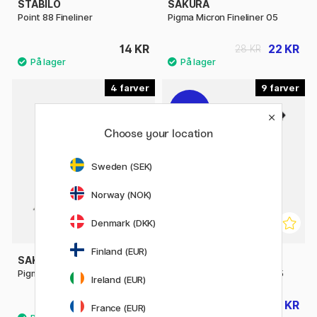
STABILO
SAKURA
Point 88 Fineliner
Pigma Micron Fineliner 05
14 KR
22 KR
28 KR
4
9
21%
Choose your location
Sweden (SEK)
Norway (NOK)
Denmark (DKK)
Finland (EUR)
SAKURA
SAKURA
Pigma Micron Fineliner 08
Pigma Micron Fineliner 005
Ireland (EUR)
22 KR
22 KR
28 KR
28 KR
France (EUR)