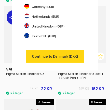
Germany (EUR)
4
Netherlands (EUR)
21%
10%
United Kingdom (GBP)
Rest of EU (EUR)
Continue to Denmark (DKK)
SAKURA
SAKURA
Pigma Micron Fineliner 03
Pigma Micron Fineliner 6-set +
1 Brush Pen + 1 PN
22 KR
152 KR
28 KR
169 KR
4
8