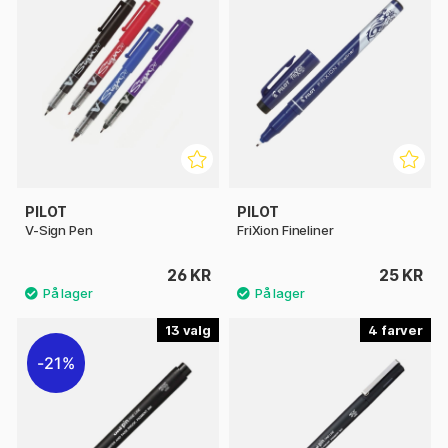
PILOT
PILOT
V-Sign Pen
FriXion Fineliner
26 KR
25 KR
13
4
21%