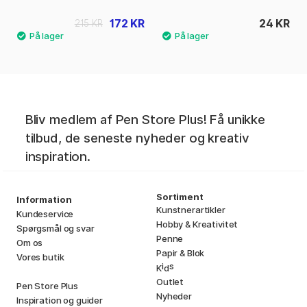
172 KR
24 KR
215 KR
Bliv medlem af Pen Store Plus! Få unikke
tilbud, de seneste nyheder og kreativ
inspiration.
Sortiment
Information
Kunstnerartikler
Kundeservice
Hobby & Kreativitet
Spørgsmål og svar
Penne
Om os
Papir & Blok
Vores butik
i
s
K
d
Outlet
Pen Store Plus
Nyheder
Inspiration og guider