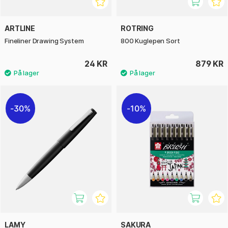
ARTLINE
ROTRING
Fineliner Drawing System
800 Kuglepen Sort
24 KR
879 KR
30%
10%
LAMY
SAKURA