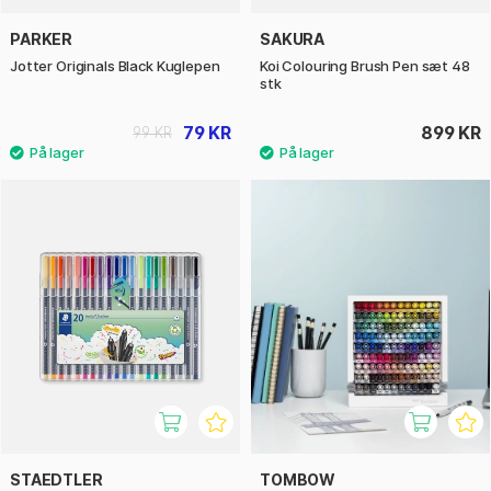
PARKER
SAKURA
Jotter Originals Black Kuglepen
Koi Colouring Brush Pen sæt 48
stk
79 KR
899 KR
99 KR
STAEDTLER
TOMBOW