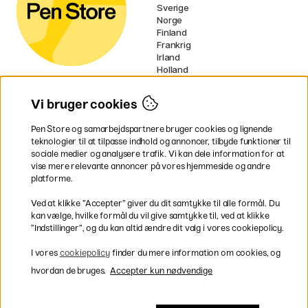
Sverige
Norge
Finland
Frankrig
Irland
Holland
Tyskland
UK
Vi bruger cookies
EU
Pen Store og samarbejdspartnere bruger cookies og lignende
* Specifikke
fragtvilkår
gælder for
teknologier til at tilpasse indhold og annoncer, tilbyde funktioner til
voluminøse varer.
sociale medier og analysere trafik. Vi kan dele information for at
vise mere relevante annoncer på vores hjemmeside og andre
platforme.
Betal nemt og sikkert
Ved at klikke ”Accepter” giver du dit samtykke til alle formål. Du
kan vælge, hvilke formål du vil give samtykke til, ved at klikke
”Indstillinger”, og du kan altid ændre dit valg i vores cookiepolicy.
Hurtig levering til hele Danmark
I vores
cookiepolicy
finder du mere information om cookies, og
hvordan de bruges.
Accepter kun nødvendige