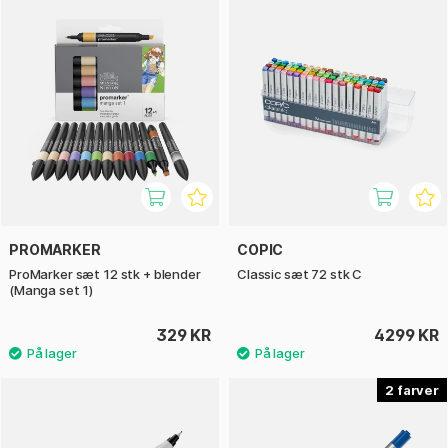
PROMARKER
COPIC
ProMarker sæt 12 stk + blender
Classic sæt 72 stk C
(Manga set 1)
329 KR
4299 KR
2