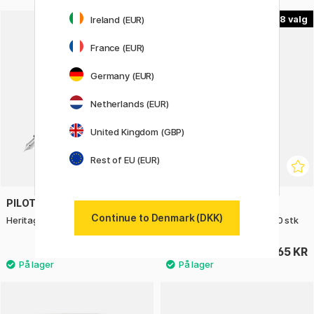
2
8
Ireland (EUR)
France (EUR)
Germany (EUR)
Netherlands (EUR)
United Kingdom (GBP)
Rest of EU (EUR)
PILOT
FABER-CASTELL
Continue to Denmark (DKK)
Heritage 91 Fyldepen Black
2 mm TK9071 miner sæt 10 stk
1199 KR
65 KR