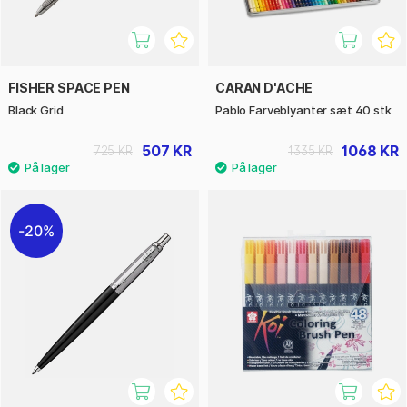
FISHER SPACE PEN
CARAN D'ACHE
Black Grid
Pablo Farveblyanter sæt 40 stk
507 KR
1068 KR
725 KR
1335 KR
20%