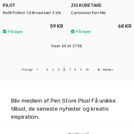
PILOT
ZIG KURETAKE
Refill FriXion 1.0 Broad sæt 3 stk
Cartoonist Pen Nib
59 KR
68 KR
Viser
60
af
2738
«
Forrige
1
..
3
4
5
6
7
8
9
10
..
46
Næste
»
Bliv medlem af Pen Store Plus! Få unikke
tilbud, de seneste nyheder og kreativ
inspiration.