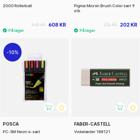
2000 Rollerball
Pigma Micron Brush Color sæt 9
stk
608 KR
202 KR
869 KR
225 KR
10%
POSCA
FABER-CASTELL
PC-5M Neon 4-sæt
Viskelæder 188121