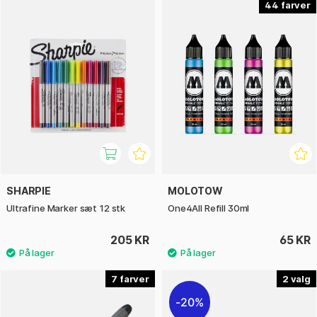
44
SHARPIE
MOLOTOW
Ultrafine Marker sæt 12 stk
One4All Refill 30ml
205 KR
65 KR
7
2
20%