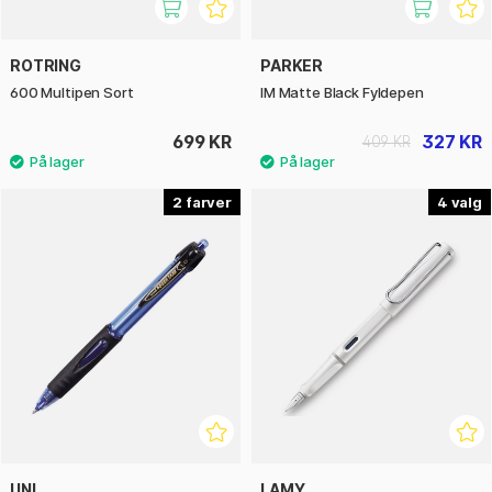
ROTRING
PARKER
600 Multipen Sort
IM Matte Black Fyldepen
699 KR
327 KR
409 KR
2
4
UNI
LAMY