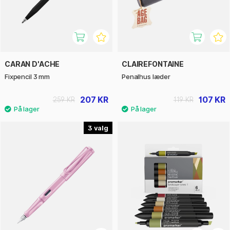
CARAN D'ACHE
CLAIREFONTAINE
Fixpencil 3 mm
Penalhus læder
207 KR
107 KR
259 KR
119 KR
3