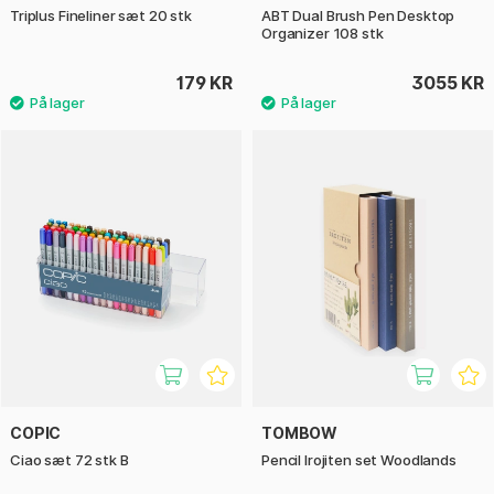
Triplus Fineliner sæt 20 stk
ABT Dual Brush Pen Desktop
Organizer 108 stk
179 KR
3055 KR
COPIC
TOMBOW
Ciao sæt 72 stk B
Pencil Irojiten set Woodlands