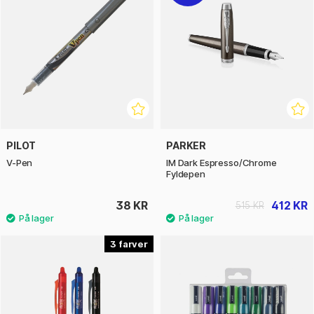
PILOT
PARKER
V-Pen
IM Dark Espresso/Chrome
Fyldepen
38 KR
412 KR
515 KR
3