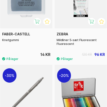
FABER-CASTELL
ZEBRA
Knetgummi
Mildliner 5-sæt Fluorescent
Fluorescent
14 KR
96 KR
120 KR
30%
20%