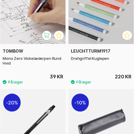
TOMBOW
LEUCHTTURM1917
Mono Zero Viskelæderpen Rund
Drehgriffel Kuglepen
Hvid
39 KR
220 KR
20%
10%