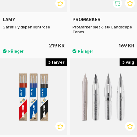
LAMY
PROMARKER
Safari Fyldepen lightrose
ProMarker sæt 6 stk Landscape
Tones
219 KR
169 KR
3
3