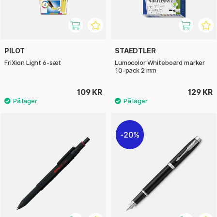
PILOT
STAEDTLER
FriXion Light 6-sæt
Lumocolor Whiteboard marker
10-pack 2 mm
109 KR
129 KR
20%