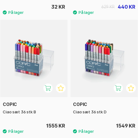
32 KR
440 KR
629 KR
COPIC
COPIC
Ciao sæt 36 stk B
Ciao sæt 36 stk D
1555 KR
1549 KR