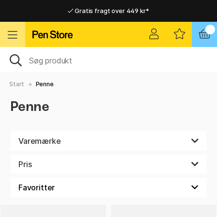
Gratis fragt over 449 kr*
Hurtigt til dør eller pakkeshop
Hurtigt til dør eller pakkeshop
Gratis fragt over 449 kr*
Start
Penne
Penne
Varemærke
Pris