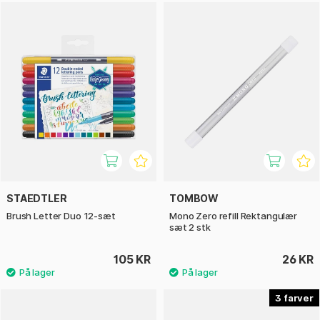
STAEDTLER
TOMBOW
Brush Letter Duo 12-sæt
Mono Zero refill Rektangulær
sæt 2 stk
105 KR
26 KR
3