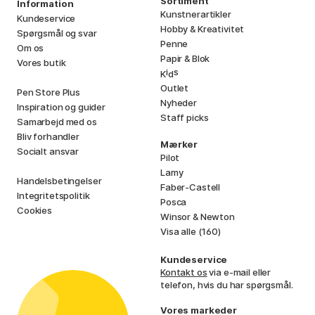
Sortiment
Information
Kunstnerartikler
Kundeservice
Hobby & Kreativitet
Spørgsmål og svar
Penne
Om os
Papir & Blok
Vores butik
i
s
K
d
Outlet
Pen Store Plus
Nyheder
Inspiration og guider
Staff picks
Samarbejd med os
Bliv forhandler
Mærker
Socialt ansvar
Pilot
Lamy
Handelsbetingelser
Faber-Castell
Integritetspolitik
Posca
Cookies
Winsor & Newton
Visa alle (160)
Kundeservice
Kontakt os
via e-mail eller
telefon, hvis du har spørgsmål.
Vores markeder