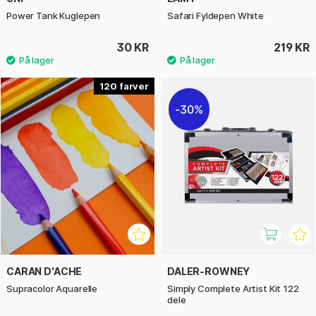
Power Tank Kuglepen
Safari Fyldepen White
30 KR
219 KR
120
30%
CARAN D'ACHE
DALER-ROWNEY
Supracolor Aquarelle
Simply Complete Artist Kit 122
dele