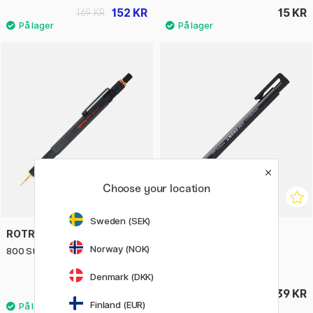
152 KR
15 KR
169 KR
Choose your location
Sweden (SEK)
ROTRING
TOMBOW
Norway (NOK)
800 Stiftblyant 0.7 Sort
Mono Zero Viskelæderpen
Rektangulær Sort
Denmark (DKK)
879 KR
39 KR
Finland (EUR)