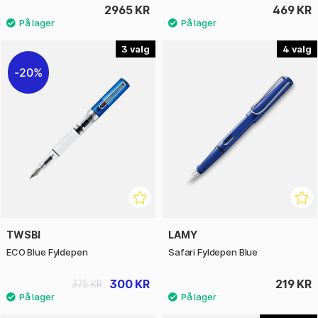
2965 KR
469 KR
3
4
20%
TWSBI
LAMY
ECO Blue Fyldepen
Safari Fyldepen Blue
300 KR
219 KR
375 KR