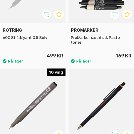
ROTRING
PROMARKER
600 Stiftblyant 0.5 Sølv
ProMarker sæt 6 stk Pastel
tones
499 KR
169 KR
10