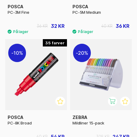
POSCA
POSCA
PC-3M Fine
PC-5M Medium
32 KR
36 KR
36 KR
40 KR
35
10%
20%
POSCA
ZEBRA
PC-8K Broad
Mildliner 15-pack
54 KR
247 KR
60 KR
309 KR