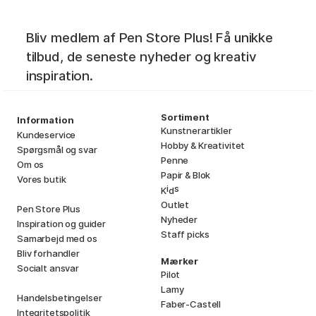
Bliv medlem af Pen Store Plus! Få unikke
tilbud, de seneste nyheder og kreativ
inspiration.
Sortiment
Information
Kunstnerartikler
Kundeservice
Hobby & Kreativitet
Spørgsmål og svar
Penne
Om os
Papir & Blok
Vores butik
i
s
K
d
Outlet
Pen Store Plus
Nyheder
Inspiration og guider
Staff picks
Samarbejd med os
Bliv forhandler
Mærker
Socialt ansvar
Pilot
Lamy
Handelsbetingelser
Faber-Castell
Integritetspolitik