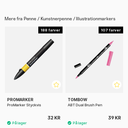
Mere fra
Penne / Kunstnerpenne / Illustrationmarkers
188
107
PROMARKER
TOMBOW
ProMarker Styckvis
ABT Dual Brush Pen
32 KR
39 KR