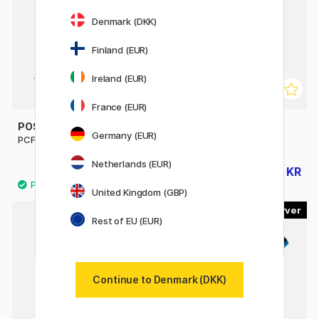
Denmark (DKK)
Finland (EUR)
Ireland (EUR)
France (EUR)
POSCA
POSCA
Germany (EUR)
PCF-350
PC-17K Extra-broad
Netherlands (EUR)
68 KR
69 KR
76 KR
United Kingdom (GBP)
29
22
Rest of EU (EUR)
21%
Continue to Denmark (DKK)