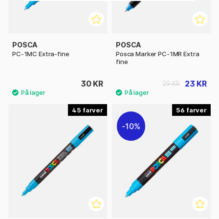
POSCA
POSCA
PC-1MC Extra-fine
Posca Marker PC-1MR Extra
fine
30 KR
23 KR
29 KR
45
56
10%