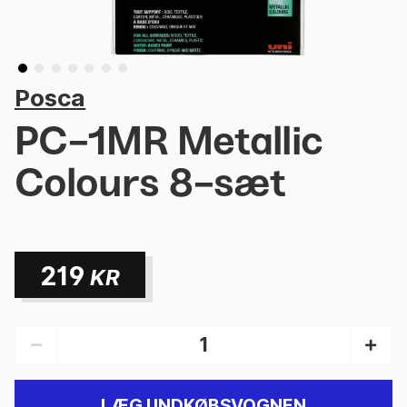
Posca
PC-1MR Metallic
Colours 8-sæt
219
KR
LÆG I INDKØBSVOGNEN