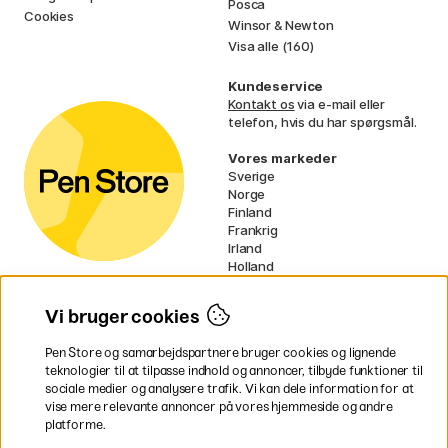
Posca
Cookies
Winsor & Newton
Visa alle (160)
Kundeservice
Kontakt os
via e-mail eller
telefon, hvis du har spørgsmål.
Vores markeder
Sverige
Norge
Finland
Frankrig
Irland
Holland
Tyskland
UK
Vi bruger cookies
EU
Pen Store og samarbejdspartnere bruger cookies og lignende
* Specifikke
fragtvilkår
gælder for
teknologier til at tilpasse indhold og annoncer, tilbyde funktioner til
voluminøse varer.
sociale medier og analysere trafik. Vi kan dele information for at
vise mere relevante annoncer på vores hjemmeside og andre
platforme.
Betal nemt og sikkert