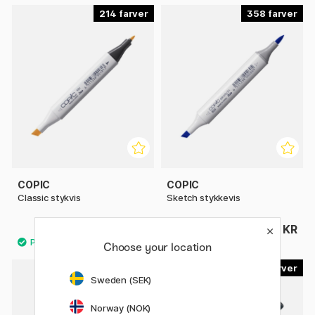
214
358
COPIC
COPIC
Classic stykvis
Sketch stykkevis
69 KR
69 KR
Choose your location
10
10
Sweden (SEK)
9%
Norway (NOK)