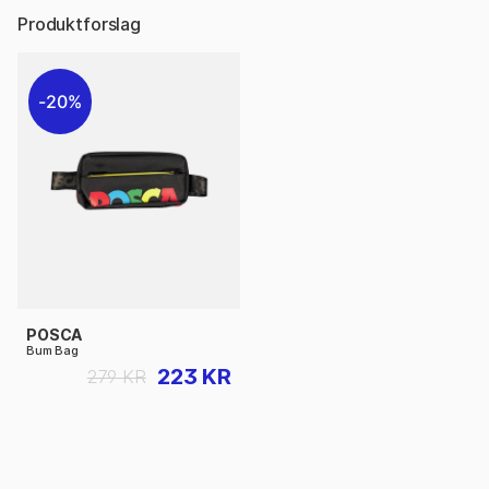
Produktforslag
20%
POSCA
Bum Bag
223 KR
279 KR