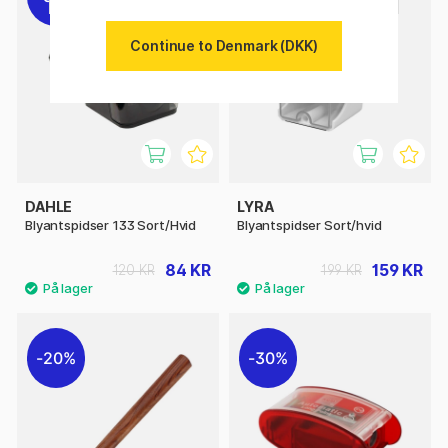
Continue to Denmark (DKK)
DAHLE
LYRA
Blyantspidser 133 Sort/Hvid
Blyantspidser Sort/hvid
84 KR
159 KR
120 KR
199 KR
20%
30%