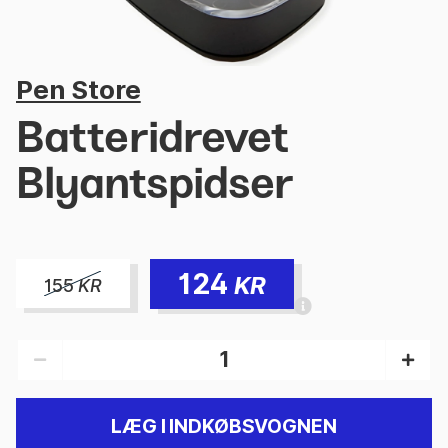
Pen Store
Batteridrevet
Blyantspidser
124
KR
155
KR
LÆG I INDKØBSVOGNEN