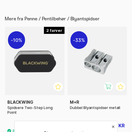
Mere fra
Penne / Pentilbehør / Blyantspidser
2
10%
33%
BLACKWING
M+R
Spidsere Two-Step Long
Dubbel Blyantspidser metall
Point
152 KR
10 KR
169 KR
15 KR