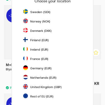
Choose your location
Sweden (SEK)
36%
Norway (NOK)
Denmark (DKK)
Finland (EUR)
Ireland (EUR)
France (EUR)
M+R
M+R
Germany (EUR)
Blyantspidser metal
Double Wedge Messing
Blyantspidser
Netherlands (EUR)
7 KR
42 KR
11 KR
United Kingdom (GBP)
Rest of EU (EUR)
30%
20%