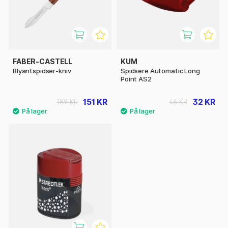
FABER-CASTELL
KUM
Blyantspidser-kniv
Spidsere Automatic Long
Point AS2
151 KR
32 KR
189 KR
46 KR