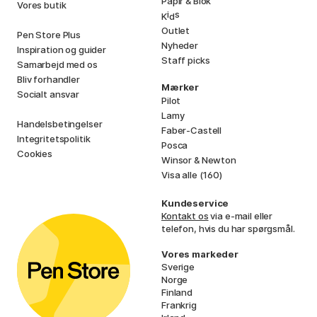
Papir & Blok
Vores butik
i
s
K
d
Outlet
Pen Store Plus
Nyheder
Inspiration og guider
Staff picks
Samarbejd med os
Bliv forhandler
Mærker
Socialt ansvar
Pilot
Lamy
Handelsbetingelser
Faber-Castell
Integritetspolitik
Posca
Cookies
Winsor & Newton
Visa alle (160)
Kundeservice
Kontakt os
via e-mail eller
telefon, hvis du har spørgsmål.
Vores markeder
Sverige
Norge
Finland
Frankrig