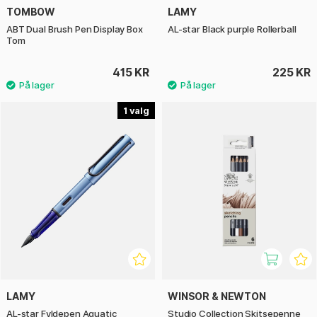
TOMBOW
LAMY
ABT Dual Brush Pen Display Box
AL-star Black purple Rollerball
Tom
415 KR
225 KR
1
LAMY
WINSOR & NEWTON
AL-star Fyldepen Aquatic
Studio Collection Skitsepenne