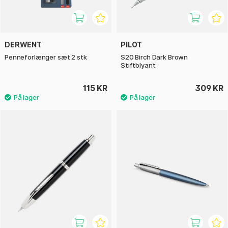
DERWENT
PILOT
Penneforlænger sæt 2 stk
S20 Birch Dark Brown
Stiftblyant
115 KR
309 KR