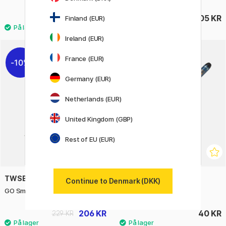
77 KR
105 KR
Finland (EUR)
96 KR
Ireland (EUR)
3
France (EUR)
10%
Germany (EUR)
Netherlands (EUR)
United Kingdom (GBP)
Rest of EU (EUR)
TWSBI
PILOT
Continue to Denmark (DKK)
GO Smoke Fyldepen
Brush pen SV-30KSN-B
206 KR
40 KR
229 KR