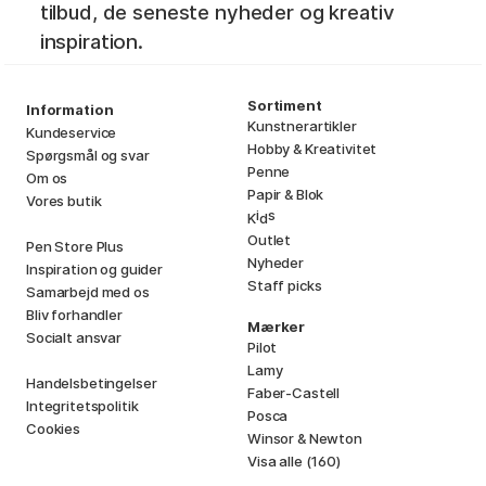
tilbud, de seneste nyheder og kreativ
inspiration.
Sortiment
Information
Kunstnerartikler
Kundeservice
Hobby & Kreativitet
Spørgsmål og svar
Penne
Om os
Papir & Blok
Vores butik
i
s
K
d
Outlet
Pen Store Plus
Nyheder
Inspiration og guider
Staff picks
Samarbejd med os
Bliv forhandler
Mærker
Socialt ansvar
Pilot
Lamy
Handelsbetingelser
Faber-Castell
Integritetspolitik
Posca
Cookies
Winsor & Newton
Visa alle (160)