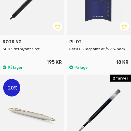
ROTRING
PILOT
500 Stiftblyant Sort
Refill Hi-Tecpoint V5/V7 3-pack
195 KR
18 KR
2
20%