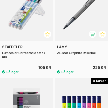
STAEDTLER
LAMY
Lumocolor Correctable sæt 4
AL-star Graphite Rollerball
stk
105 KR
225 KR
8