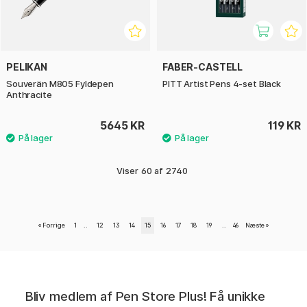
PELIKAN
FABER-CASTELL
Souverän M805 Fyldepen
PITT Artist Pens 4-set Black
Anthracite
5645 KR
119 KR
Viser
60
af
2740
«
Forrige
1
..
12
13
14
15
16
17
18
19
..
46
Næste
»
Bliv medlem af Pen Store Plus! Få unikke