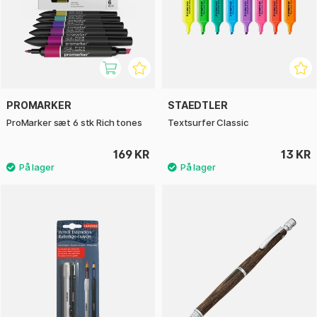
PROMARKER
STAEDTLER
ProMarker sæt 6 stk Rich tones
Textsurfer Classic
169 KR
13 KR