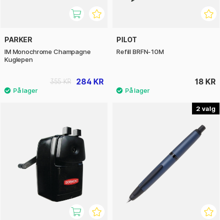
PARKER
PILOT
IM Monochrome Champagne
Refill BRFN-10M
Kuglepen
284 KR
18 KR
355 KR
2