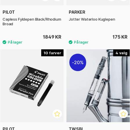
PILOT
PARKER
Capless Fyldepen Black/Rhodium
Jotter Waterloo Kuglepen
Broad
1849 KR
175 KR
10
4
20%
PILOT
TWSBI