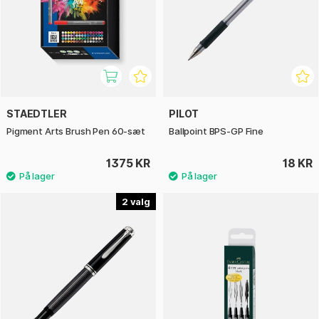
STAEDTLER
PILOT
Pigment Arts Brush Pen 60-sæt
Ballpoint BPS-GP Fine
1375 KR
18 KR
2