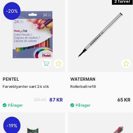
2
20%
PENTEL
WATERMAN
Farveblyanter sæt 24 stk
Rollerball refill
87 KR
65 KR
109 KR
19%