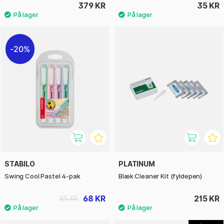
379 KR
35 KR
20%
STABILO
PLATINUM
Swing Cool Pastel 4-pak
Blæk Cleaner Kit (fyldepen)
68 KR
215 KR
85 KR