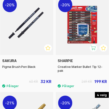
20%
20%
SAKURA
SHARPIE
Pigma Brush Pen Black
Creative Marker Bullet Tip 12-
pak
32 KR
199 KR
40 KR
249 KR
4
21%
20%