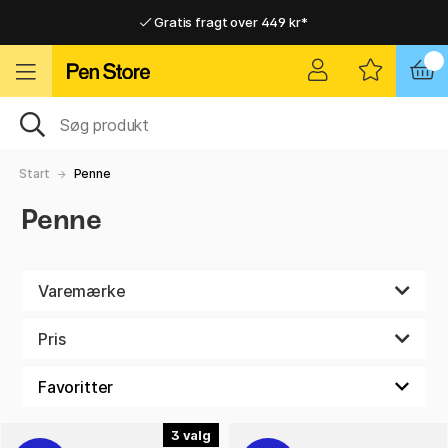
Gratis fragt over 449 kr*
Hurtigt til dør eller pakkeshop
Hurtigt til dør eller pakkeshop
Gratis fragt over 449 kr*
Start
Penne
Penne
Varemærke
Pris
3