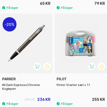
65 KR
79 KR
20%
PARKER
PILOT
IM Dark Espresso/Chrome
Pintor Starter sæt x 11
Kuglepen
236 KR
255 KR
295 KR