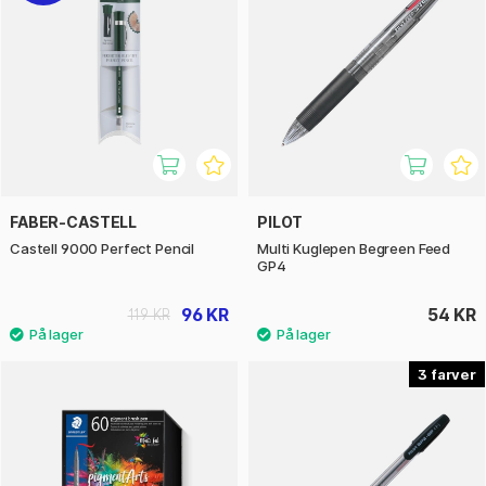
FABER-CASTELL
PILOT
Castell 9000 Perfect Pencil
Multi Kuglepen Begreen Feed
GP4
96 KR
54 KR
119 KR
3