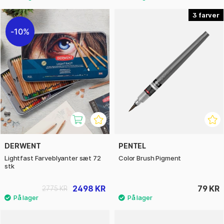
3
10%
DERWENT
PENTEL
Lightfast Farveblyanter sæt 72
Color Brush Pigment
stk
2498 KR
79 KR
2775 KR