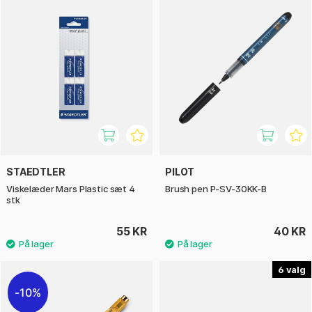
STAEDTLER
PILOT
Viskelæder Mars Plastic sæt 4
Brush pen P-SV-30KK-B
stk
55 KR
40 KR
6
10%