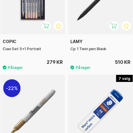
COPIC
LAMY
Ciao Set 5+1 Portrait
Cp 1 Twin pen Black
279 KR
510 KR
7
22%