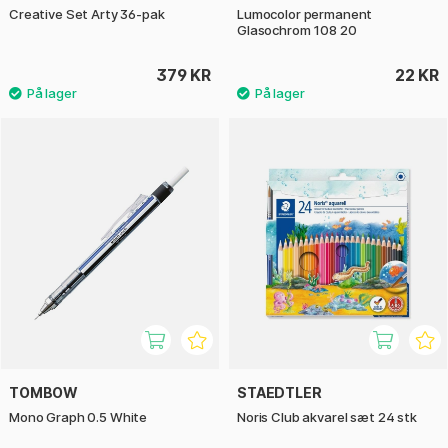
Creative Set Arty 36-pak
Lumocolor permanent
Glasochrom 108 20
379 KR
22 KR
TOMBOW
STAEDTLER
Mono Graph 0.5 White
Noris Club akvarel sæt 24 stk