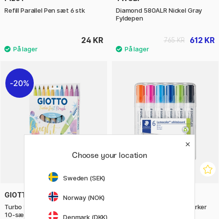
Refill Parallel Pen sæt 6 stk
Diamond 580ALR Nickel Gray
Fyldepen
24 KR
612 KR
765 KR
20%
Choose your location
Sweden (SEK)
GIOTTO
STAEDTLER
Norway (NOK)
Turbo Soft Penselpenne Pastel
Lumocolor Whiteboard marker
10-sæt
6-pack 2 mm
Denmark (DKK)