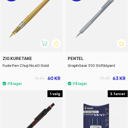
ZIG KURETAKE
PENTEL
Fude Pen Chuji No.60 Gold
GraphGear 510 Stiftblyant
60 KR
63 KR
76 KR
79 KR
1
3