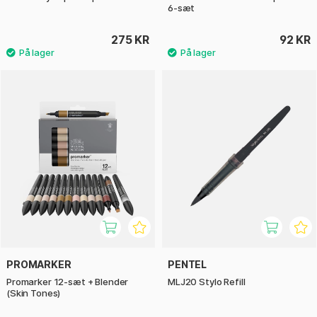
6-sæt
275 KR
92 KR
PROMARKER
PENTEL
Promarker 12-sæt + Blender
MLJ20 Stylo Refill
(Skin Tones)