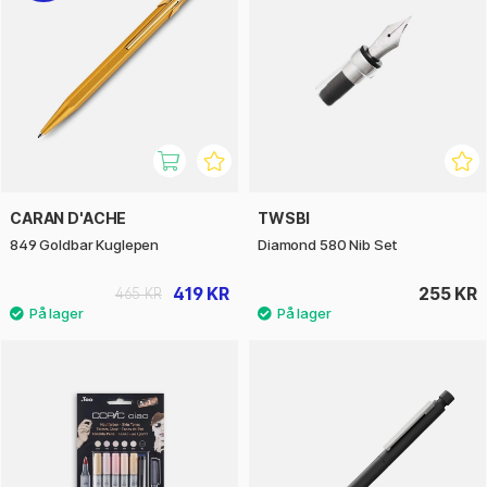
CARAN D'ACHE
TWSBI
849 Goldbar Kuglepen
Diamond 580 Nib Set
419 KR
255 KR
465 KR