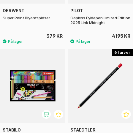
DERWENT
PILOT
Super Point Blyantspidser
Capless Fyldepen Limited Edition
2025 Link Midnight
379 KR
4195 KR
6
STABILO
STAEDTLER