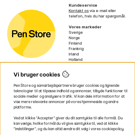
Kundeservice
Kontakt os
via e-mail eller
telefon, hvis du har spørgsmål.
Vores markeder
Sverige
Norge
Finland
Frankrig
Irland
Holland
Tyskland
UK
Vi bruger cookies
EU
Pen Store og samarbejdspartnere bruger cookies og lignende
* Specifikke
fragtvilkår
gælder for
teknologier til at tilpasse indhold og annoncer, tilbyde funktioner til
voluminøse varer.
sociale medier og analysere trafik. Vi kan dele information for at
vise mere relevante annoncer på vores hjemmeside og andre
platforme.
Betal nemt og sikkert
Ved at klikke ”Accepter” giver du dit samtykke til alle formål. Du
kan vælge, hvilke formål du vil give samtykke til, ved at klikke
”Indstillinger”, og du kan altid ændre dit valg i vores cookiepolicy.