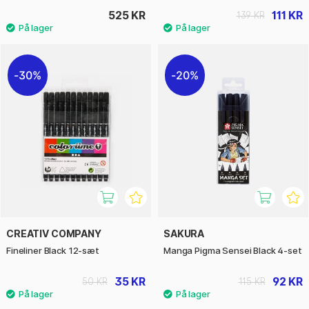
525 KR
111 KR
139 KR
30%
20%
CREATIV COMPANY
SAKURA
Fineliner Black 12-sæt
Manga Pigma Sensei Black 4-set
35 KR
92 KR
50 KR
115 KR