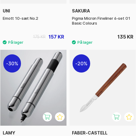
UNI
SAKURA
Emott 10-sæt No.2
Pigma Micron Fineliner 6-set 01
Basic Colours
157 KR
135 KR
175 KR
30%
20%
LAMY
FABER-CASTELL