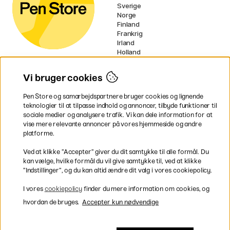
Sverige
Norge
Finland
Frankrig
Irland
Holland
Tyskland
UK
Vi bruger cookies
EU
Pen Store og samarbejdspartnere bruger cookies og lignende
* Specifikke
fragtvilkår
gælder for
teknologier til at tilpasse indhold og annoncer, tilbyde funktioner til
voluminøse varer.
sociale medier og analysere trafik. Vi kan dele information for at
vise mere relevante annoncer på vores hjemmeside og andre
platforme.
Betal nemt og sikkert
Ved at klikke ”Accepter” giver du dit samtykke til alle formål. Du
kan vælge, hvilke formål du vil give samtykke til, ved at klikke
”Indstillinger”, og du kan altid ændre dit valg i vores cookiepolicy.
Hurtig levering til hele Danmark
I vores
cookiepolicy
finder du mere information om cookies, og
hvordan de bruges.
Accepter kun nødvendige