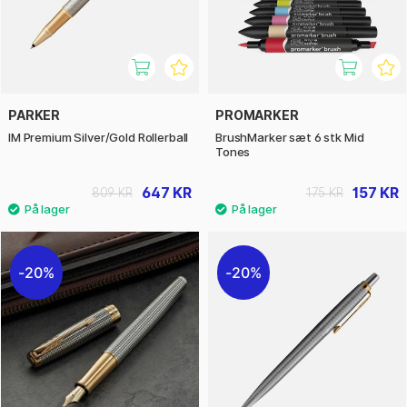
PARKER
PROMARKER
IM Premium Silver/Gold Rollerball
BrushMarker sæt 6 stk Mid
Tones
647 KR
157 KR
809 KR
175 KR
20%
20%