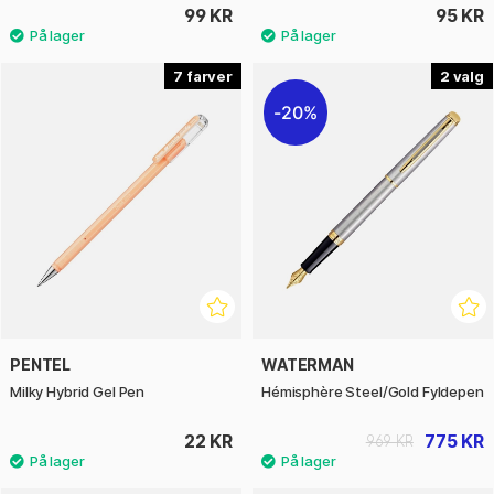
99 KR
95 KR
7
2
20%
PENTEL
WATERMAN
Milky Hybrid Gel Pen
Hémisphère Steel/Gold Fyldepen
22 KR
775 KR
969 KR