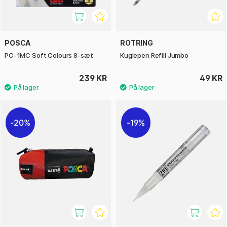
POSCA
ROTRING
PC-1MC Soft Colours 8-sæt
Kuglepen Refill Jumbo
239 KR
49 KR
20%
19%