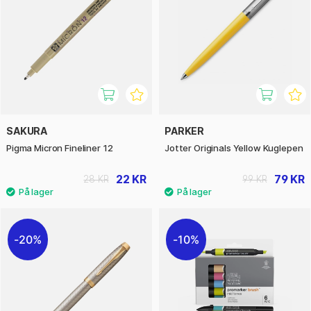
SAKURA
PARKER
Pigma Micron Fineliner 12
Jotter Originals Yellow Kuglepen
22 KR
79 KR
28 KR
99 KR
20%
10%