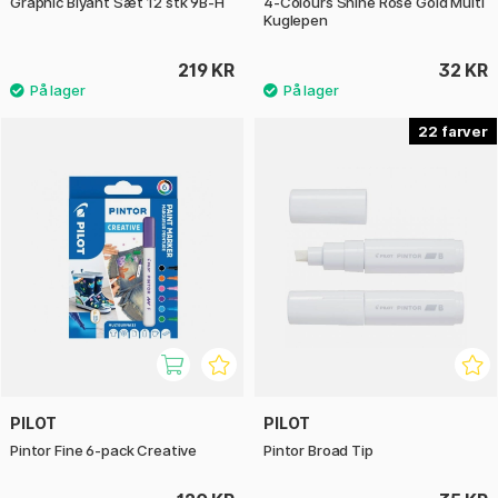
Graphic Blyant Sæt 12 stk 9B-H
4-Colours Shine Rose Gold Multi
Kuglepen
219 KR
32 KR
22
PILOT
PILOT
Pintor Fine 6-pack Creative
Pintor Broad Tip