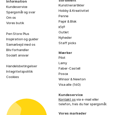
Sortiment
Information
Kunstnerartikler
Kundeservice
Hobby & Kreativitet
Spørgsmål og svar
Penne
Om os
Papir & Blok
Vores butik
i
s
K
d
Outlet
Pen Store Plus
Nyheder
Inspiration og guider
Staff picks
Samarbejd med os
Bliv forhandler
Mærker
Socialt ansvar
Pilot
Lamy
Handelsbetingelser
Faber-Castell
Integritetspolitik
Posca
Cookies
Winsor & Newton
Visa alle (160)
Kundeservice
Kontakt os
via e-mail eller
telefon, hvis du har spørgsmål.
Vores markeder