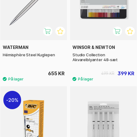
WATERMAN
WINSOR & NEWTON
Hémisphère Steel Kuglepen
Studio Collection
Akvarelblyanter 48-sæt
655 KR
399 KR
499 KR
20%