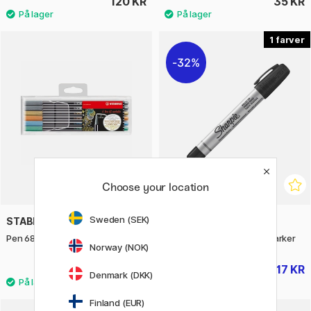
120 KR
35 KR
1
32%
Choose your location
Sweden (SEK)
STABILO
SHARPIE
Pen 68 Metallic 6-sæt
Metal Small Permanent Marker
Norway (NOK)
195 KR
17 KR
25 KR
Denmark (DKK)
Finland (EUR)