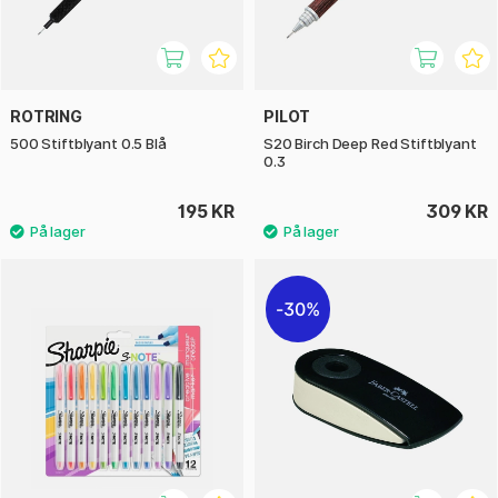
ROTRING
PILOT
500 Stiftblyant 0.5 Blå
S20 Birch Deep Red Stiftblyant
0.3
195 KR
309 KR
30%