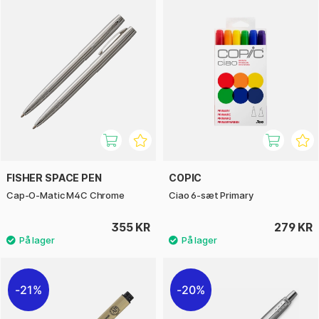
FISHER SPACE PEN
COPIC
Cap-O-Matic M4C Chrome
Ciao 6-sæt Primary
355 KR
279 KR
21%
20%