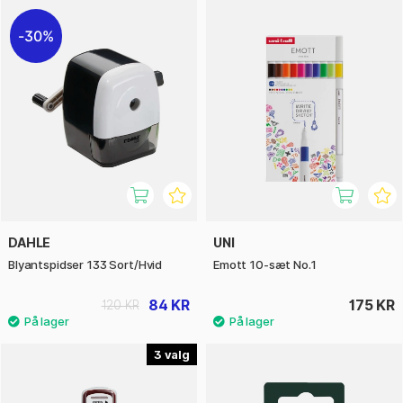
30%
DAHLE
UNI
Blyantspidser 133 Sort/Hvid
Emott 10-sæt No.1
84 KR
175 KR
120 KR
3