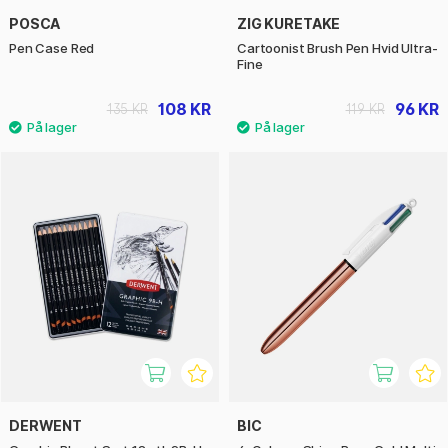
POSCA
ZIG KURETAKE
Pen Case Red
Cartoonist Brush Pen Hvid Ultra-
Fine
108 KR
96 KR
135 KR
119 KR
DERWENT
BIC