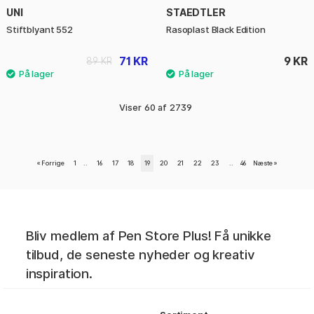
UNI
STAEDTLER
Stiftblyant 552
Rasoplast Black Edition
71 KR
9 KR
89 KR
Viser
60
af
2739
«
Forrige
1
..
16
17
18
19
20
21
22
23
..
46
Næste
»
Bliv medlem af Pen Store Plus! Få unikke
tilbud, de seneste nyheder og kreativ
inspiration.