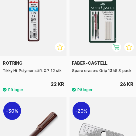
ROTRING
FABER-CASTELL
Tikky Hi-Polymer stift 0.7 12 stk
Spare erasers Grip 1345 3-pack
22 KR
26 KR
30%
20%