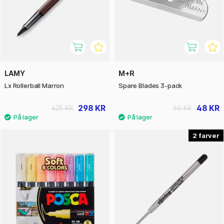
LAMY
M+R
Lx Rollerball Marron
Spare Blades 3-pack
298 KR
48 KR
425 KR
60 KR
2