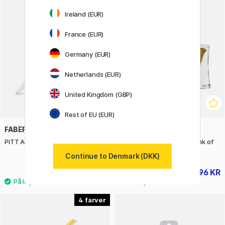
20%
Ireland (EUR)
France (EUR)
Germany (EUR)
Netherlands (EUR)
United Kingdom (GBP)
Rest of EU (EUR)
FABER-CASTELL
PELIKAN
PITT Artist Pen White 1.5 mm
Fyldepensblæk Edelstein Ink of
the Year 2026
Continue to Denmark (DKK)
32 KR
196 KR
245 KR
4