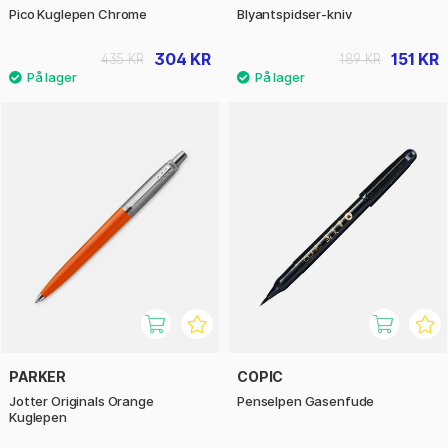
Pico Kuglepen Chrome
Blyantspidser-kniv
304 KR
151 KR
435 KR
189 KR
PARKER
COPIC
Jotter Originals Orange
Penselpen Gasenfude
Kuglepen