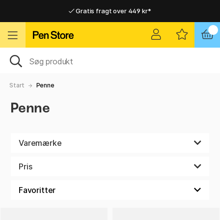
Gratis fragt over 449 kr*
Hurtigt til dør eller pakkeshop
Hurtigt til dør eller pakkeshop
Gratis fragt over 449 kr*
Start
Penne
Penne
Varemærke
Pris