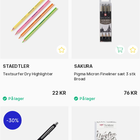
STAEDTLER
SAKURA
Textsurfer Dry Highlighter
Pigma Micron Fineliner sæt 3 stk
Broad
22 KR
76 KR
30%