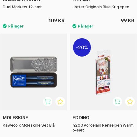
Dual Markers 12-sæt
Jotter Originals Blue Kuglepen
109 KR
99 KR
20%
MOLESKINE
EDDING
Kaweco x Moleskine Set Blå
4200 Porcelain Penselpen Warm
6-sæt