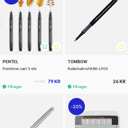
PENTEL
TOMBOW
Pointliner sæt 5 stk
Rollerball refill BK-LP05
79 KR
26 KR
99 KR
20%