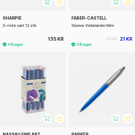
SHARPIE
FABER-CASTELL
S-note sæt 12 stk
Sleeve Viskelæder Mini
135 KR
21 KR
30 KR
NASSAU FINE ART
PARKER