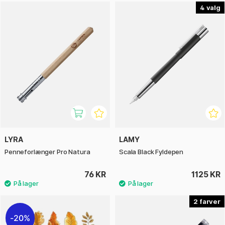
4
LYRA
LAMY
Penneforlænger Pro Natura
Scala Black Fyldepen
76 KR
1125 KR
2
20%