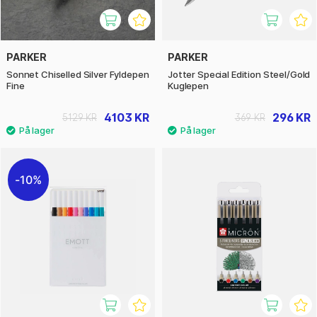
PARKER
PARKER
Sonnet Chiselled Silver Fyldepen
Jotter Special Edition Steel/Gold
Fine
Kuglepen
4103 KR
296 KR
5129 KR
369 KR
10%