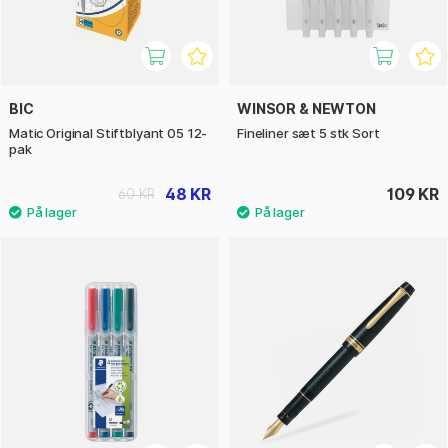
BIC
WINSOR & NEWTON
Matic Original Stiftblyant 05 12-
Fineliner sæt 5 stk Sort
pak
48 KR
109 KR
60 KR