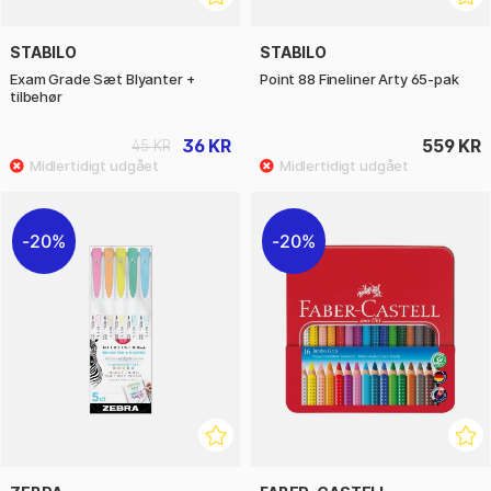
STABILO
STABILO
Exam Grade Sæt Blyanter +
Point 88 Fineliner Arty 65-pak
tilbehør
36 KR
559 KR
45 KR
20%
20%