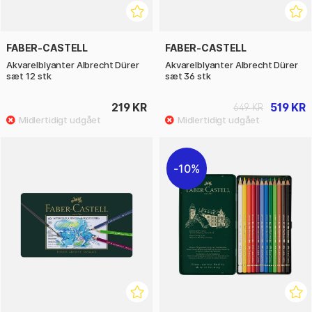
FABER-CASTELL
FABER-CASTELL
Akvarelblyanter Albrecht Dürer
Akvarelblyanter Albrecht Dürer
sæt 12 stk
sæt 36 stk
219 KR
519 KR
649 KR
10%