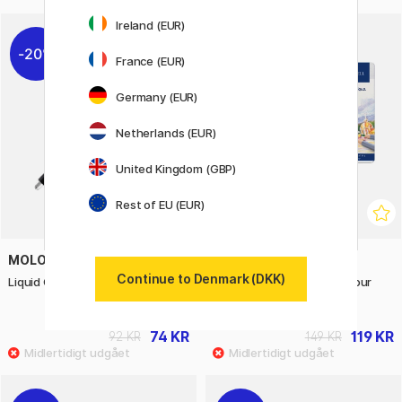
Ireland (EUR)
20%
20%
France (EUR)
Germany (EUR)
Netherlands (EUR)
United Kingdom (GBP)
Rest of EU (EUR)
MOLOTOW
FABER-CASTELL
Continue to Denmark (DKK)
Liquid Chrome Marker 4mm
Goldfaber Aqua Watercolour
Pencil 12-set
74 KR
119 KR
92 KR
149 KR