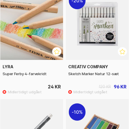
20%
LYRA
CREATIV COMPANY
Super Ferby 4-farvekridt
Sketch Marker Natur 12-sæt
24 KR
96 KR
120 KR
10%