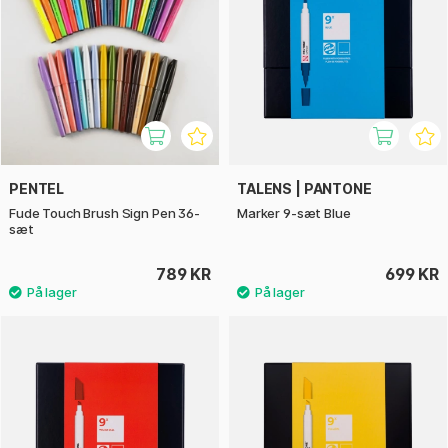
PENTEL
TALENS | PANTONE
Fude Touch Brush Sign Pen 36-
Marker 9-sæt Blue
sæt
789 KR
699 KR