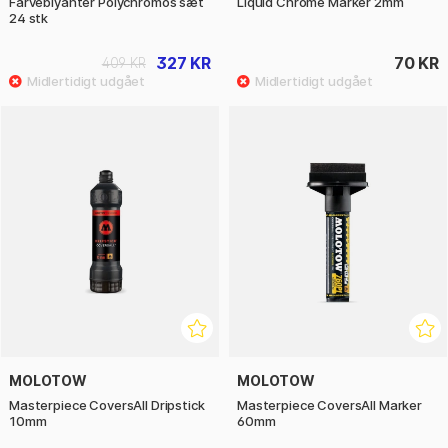
Farveblyanter Polychromos sæt
Liquid Chrome Marker 2mm
24 stk
327 KR
70 KR
409 KR
MOLOTOW
MOLOTOW
Masterpiece CoversAll Dripstick
Masterpiece CoversAll Marker
10mm
60mm