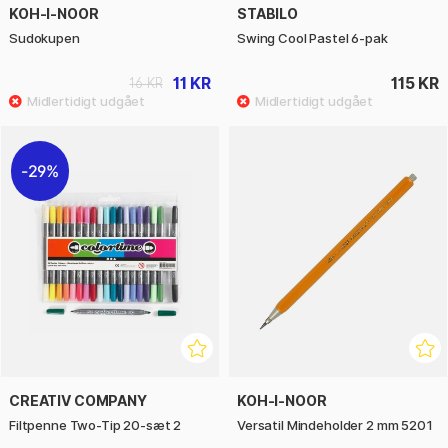
KOH-I-NOOR
STABILO
Sudokupen
Swing Cool Pastel 6-pak
11 KR
115 KR
16 KR
29%
CREATIV COMPANY
KOH-I-NOOR
Filtpenne Two-Tip 20-sæt 2
Versatil Mindeholder 2 mm 5201