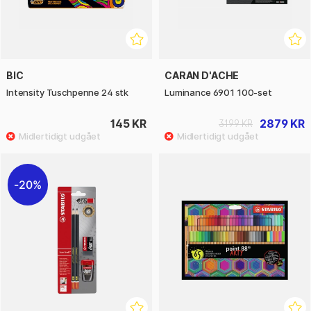
BIC
CARAN D'ACHE
Intensity Tuschpenne 24 stk
Luminance 6901 100-set
145 KR
2879 KR
3199 KR
20%