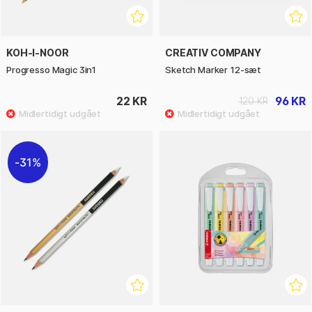
KOH-I-NOOR
CREATIV COMPANY
Progresso Magic 3in1
Sketch Marker 12-sæt
22 KR
96 KR
120 KR
31%