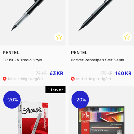
PENTEL
PENTEL
TRJ50-A Tradio Stylo
Pocket Penselpen Sæt Sepia
63 KR
140 KR
79 KR
175 KR
1
20%
20%