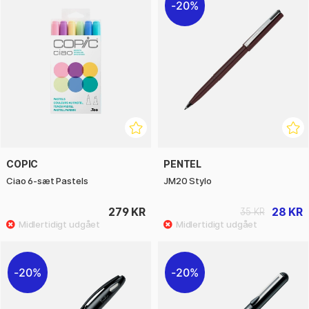
20%
COPIC
PENTEL
Ciao 6-sæt Pastels
JM20 Stylo
279 KR
28 KR
35 KR
20%
20%