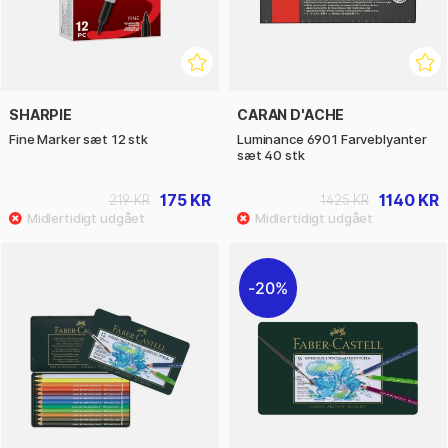
SHARPIE
CARAN D'ACHE
Fine Marker sæt 12 stk
Luminance 6901 Farveblyanter
sæt 40 stk
175 KR
1140 KR
219 KR
1425 KR
20%