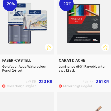
20%
20%
FABER-CASTELL
CARAN D'ACHE
Goldfaber Aqua Watercolour
Luminance 6901 Farveblyanter
Pencil 24-set
sæt 12 stk
223 KR
351 KR
279 KR
439 KR