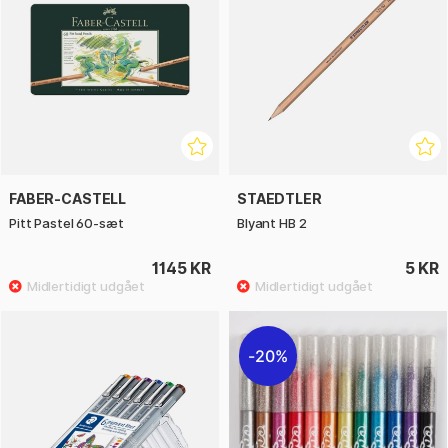
FABER-CASTELL
STAEDTLER
Pitt Pastel 60-sæt
Blyant HB 2
1145 KR
5 KR
20%