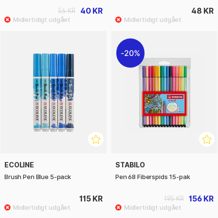
40 KR
48 KR
56 KR
20%
ECOLINE
STABILO
Brush Pen Blue 5-pack
Pen 68 Fiberspids 15-pak
115 KR
156 KR
195 KR