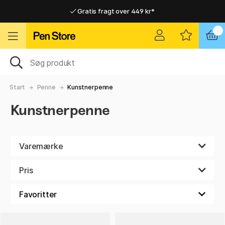
Gratis fragt over 449 kr*
Hurtigt til dør eller pakkeshop
Hurtigt til dør eller pakkeshop
Gratis fragt over 449 kr*
Start
Penne
Kunstnerpenne
Kunstnerpenne
Varemærke
Pris