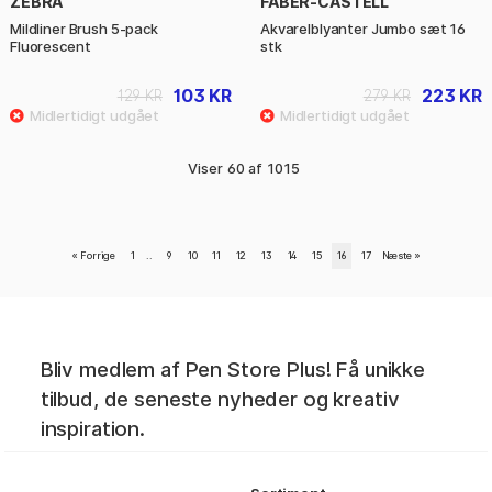
ZEBRA
FABER-CASTELL
Mildliner Brush 5-pack
Akvarelblyanter Jumbo sæt 16
Fluorescent
stk
103 KR
223 KR
129 KR
279 KR
Viser
60
af
1015
«
Forrige
1
..
9
10
11
12
13
14
15
16
17
Næste
»
Bliv medlem af Pen Store Plus! Få unikke
tilbud, de seneste nyheder og kreativ
inspiration.