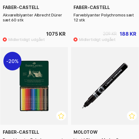
FABER-CASTELL
FABER-CASTELL
Akvarelblyanter Albrecht Dürer
Farveblyanter Polychromos sæt
sæt 60 stk
12 stk
1075 KR
188 KR
209 KR
20%
FABER-CASTELL
MOLOTOW