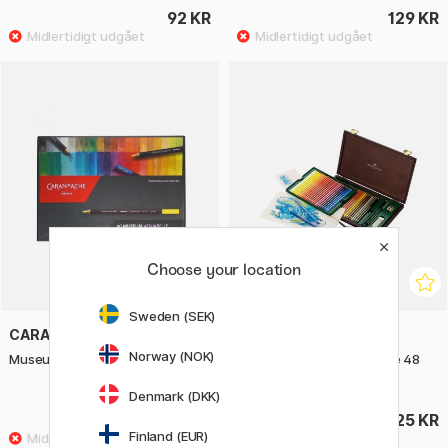
92 KR
129 KR
Choose your location
Sweden (SEK)
CARAN D'ACHE
FABER-CASTELL
Norway (NOK)
Museum Aquarelle sæt 40 stk
Albrecht Dürer Wood Case 48
stk + tilbehør
Denmark (DKK)
1299 KR
1325 KR
Finland (EUR)