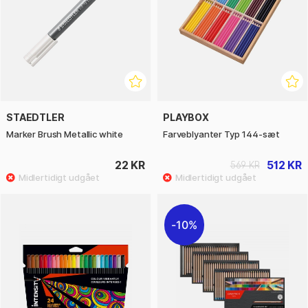
STAEDTLER
PLAYBOX
Marker Brush Metallic white
Farveblyanter Typ 144-sæt
22 KR
512 KR
569 KR
10%