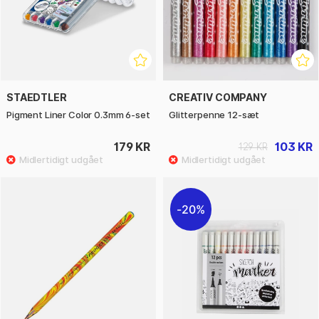
STAEDTLER
CREATIV COMPANY
Pigment Liner Color 0.3mm 6-set
Glitterpenne 12-sæt
179 KR
103 KR
129 KR
20%