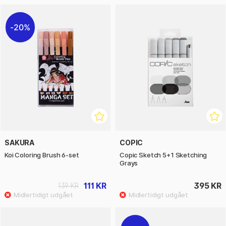
20%
SAKURA
COPIC
Koi Coloring Brush 6-set
Copic Sketch 5+1 Sketching
Grays
111 KR
395 KR
139 KR