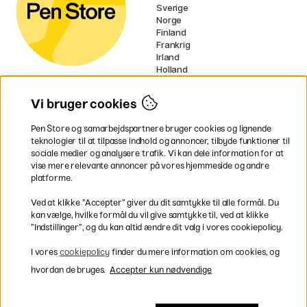
Sverige
Norge
Finland
Frankrig
Irland
Holland
Tyskland
UK
Vi bruger cookies
EU
Pen Store og samarbejdspartnere bruger cookies og lignende
* Specifikke
fragtvilkår
gælder for
teknologier til at tilpasse indhold og annoncer, tilbyde funktioner til
voluminøse varer.
sociale medier og analysere trafik. Vi kan dele information for at
vise mere relevante annoncer på vores hjemmeside og andre
platforme.
Betal nemt og sikkert
Ved at klikke ”Accepter” giver du dit samtykke til alle formål. Du
kan vælge, hvilke formål du vil give samtykke til, ved at klikke
”Indstillinger”, og du kan altid ændre dit valg i vores cookiepolicy.
Hurtig levering til hele Danmark
I vores
cookiepolicy
finder du mere information om cookies, og
hvordan de bruges.
Accepter kun nødvendige