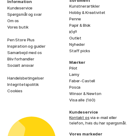
Sortiment
Information
Kunstnerartikler
Kundeservice
Hobby & Kreativitet
Spørgsmål og svar
Penne
Om os
Papir & Blok
Vores butik
i
s
K
d
Outlet
Pen Store Plus
Nyheder
Inspiration og guider
Staff picks
Samarbejd med os
Bliv forhandler
Mærker
Socialt ansvar
Pilot
Lamy
Handelsbetingelser
Faber-Castell
Integritetspolitik
Posca
Cookies
Winsor & Newton
Visa alle (160)
Kundeservice
Kontakt os
via e-mail eller
telefon, hvis du har spørgsmål.
Vores markeder