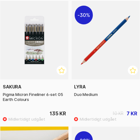
30%
SAKURA
LYRA
Pigma Micron Fineliner 6-set 05
Duo Medium
Earth Colours
135 KR
7 KR
10 KR