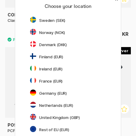
Choose your location
COPIC
COPIC
Sweden (SEK)
Classic stykvis
Sketch stykkevis
Norway (NOK)
69 KR
69 KR
Denmark (DKK)
10
10
Finland (EUR)
9%
Ireland (EUR)
France (EUR)
Germany (EUR)
Netherlands (EUR)
United Kingdom (GBP)
POSCA
POSCA
Rest of EU (EUR)
PCF-350
PC-17K Extra-broad