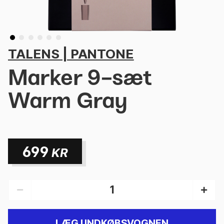
TALENS | PANTONE
Marker 9-sæt
Warm Gray
699
KR
LÆG I INDKØBSVOGNEN