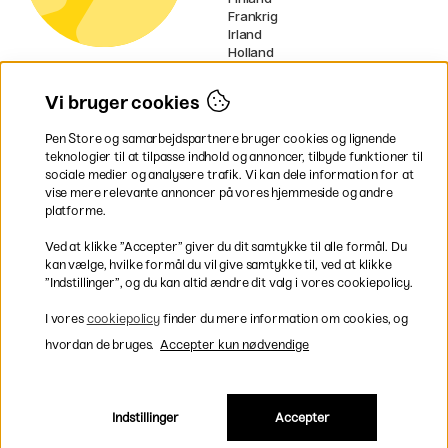
Frankrig
Irland
Holland
Tyskland
UK
Vi bruger cookies
EU
Pen Store og samarbejdspartnere bruger cookies og lignende
* Specifikke
fragtvilkår
gælder for
teknologier til at tilpasse indhold og annoncer, tilbyde funktioner til
voluminøse varer.
sociale medier og analysere trafik. Vi kan dele information for at
vise mere relevante annoncer på vores hjemmeside og andre
platforme.
Betal nemt og sikkert
Ved at klikke ”Accepter” giver du dit samtykke til alle formål. Du
kan vælge, hvilke formål du vil give samtykke til, ved at klikke
”Indstillinger”, og du kan altid ændre dit valg i vores cookiepolicy.
Hurtig levering til hele Danmark
I vores
cookiepolicy
finder du mere information om cookies, og
hvordan de bruges.
Accepter kun nødvendige
Indstillinger
Accepter
Inkl. moms
|
Exkl. moms