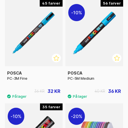
45
56
10%
POSCA
POSCA
PC-3M Fine
PC-5M Medium
32 KR
36 KR
36 KR
40 KR
35
10%
20%