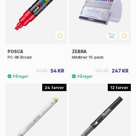
POSCA
ZEBRA
PC-8K Broad
Mildliner 15-pack
54 KR
247 KR
60 KR
309 KR
24
12