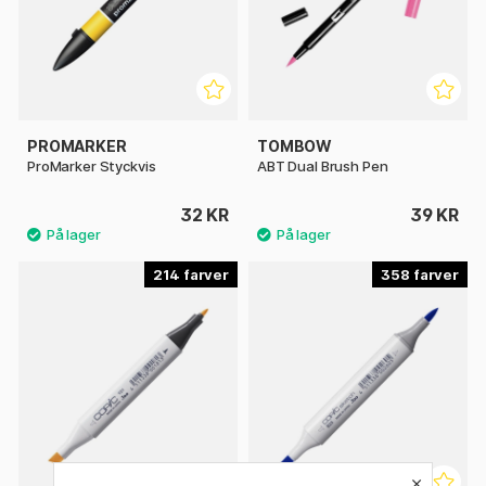
PROMARKER
TOMBOW
ProMarker Styckvis
ABT Dual Brush Pen
32 KR
39 KR
214
358