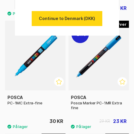
68 KR
69 KR
76 KR
Continue to Denmark (DKK)
29
22
21%
POSCA
POSCA
PC-1MC Extra-fine
Posca Marker PC-1MR Extra
fine
30 KR
23 KR
29 KR