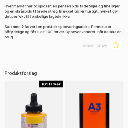
Hver markør har to spidser: en penselspids til detaljer og fine linjer
og en skråspids til brede strøg. Blækket tørrer hurtigt, hvilket gør
det perfekt til forskellige lagteknikker.
Sæt med 9 farver i en praktisk opbevaringsæske. Pennene er
påfyldelige og fås i i alt 108 farver. Opbevar vandret, når de ikke er i
brug.
Varenr:
130491
Produktforslag
101