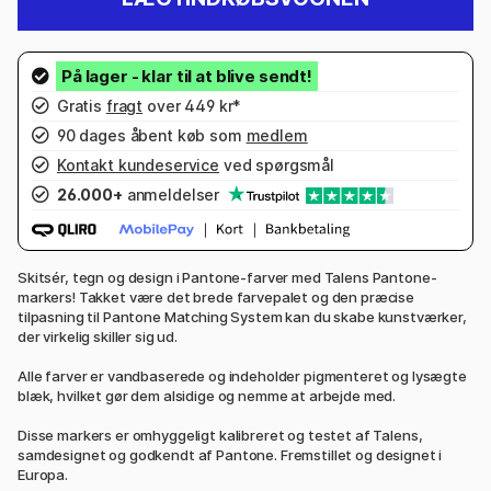
Gratis
fragt
over 449 kr*
90 dages åbent køb som
medlem
Kontakt kundeservice
ved spørgsmål
26.000+
anmeldelser
Skitsér, tegn og design i Pantone-farver med Talens Pantone-
markers! Takket være det brede farvepalet og den præcise
tilpasning til Pantone Matching System kan du skabe kunstværker,
der virkelig skiller sig ud.
Alle farver er vandbaserede og indeholder pigmenteret og lysægte
blæk, hvilket gør dem alsidige og nemme at arbejde med.
Disse markers er omhyggeligt kalibreret og testet af Talens,
samdesignet og godkendt af Pantone. Fremstillet og designet i
Europa.