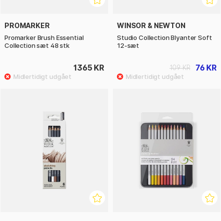
PROMARKER
WINSOR & NEWTON
Promarker Brush Essential
Studio Collection Blyanter Soft
Collection sæt 48 stk
12-sæt
1365 KR
76 KR
109 KR