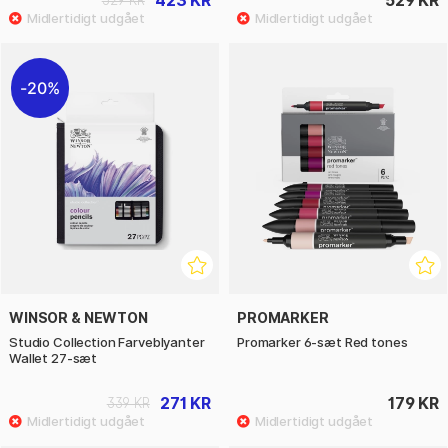
423 KR
529 KR
529 KR
20%
WINSOR & NEWTON
PROMARKER
Studio Collection Farveblyanter
Promarker 6-sæt Red tones
Wallet 27-sæt
271 KR
179 KR
339 KR