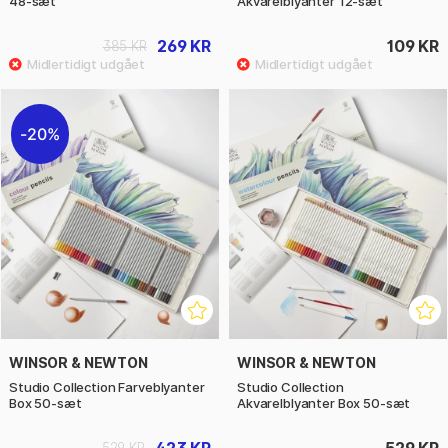
48-sæt
Akvarelblyanter 12-sæt
269 KR
109 KR
385 KR
20%
WINSOR & NEWTON
WINSOR & NEWTON
Studio Collection Farveblyanter
Studio Collection
Box 50-sæt
Akvarelblyanter Box 50-sæt