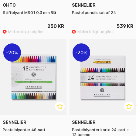
OHTO
SENNELIER
Stiftblyant MS01 0,3 mm Blå
Pastel pencils set of 24
250 KR
539 KR
20%
20%
SENNELIER
SENNELIER
Pastelblyanter 48‑sæt
Pastelblyanter korte 24‑sæt +
12 tomme