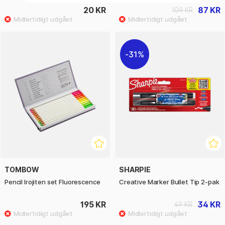
20 KR
87 KR
109 KR
31%
TOMBOW
SHARPIE
Pencil Irojiten set Fluorescence
Creative Marker Bullet Tip 2-pak
195 KR
34 KR
49 KR