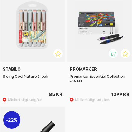
STABILO
PROMARKER
Swing Cool Nature 6-pak
Promarker Essential Collection
48-set
85 KR
1299 KR
22%