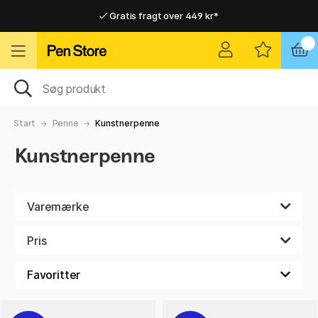
Gratis fragt over 449 kr*
Hurtigt til dør eller pakkeshop
Hurtigt til dør eller pakkeshop
Gratis fragt over 449 kr*
Start
Penne
Kunstnerpenne
Kunstnerpenne
Varemærke
Pris