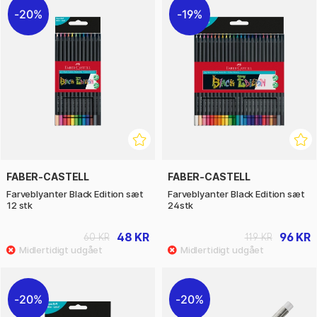
20%
19%
FABER-CASTELL
FABER-CASTELL
Farveblyanter Black Edition sæt
Farveblyanter Black Edition sæt
12 stk
24stk
48 KR
96 KR
60 KR
119 KR
20%
20%