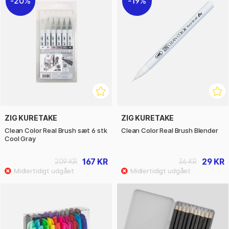
20%
19%
ZIG KURETAKE
ZIG KURETAKE
Clean Color Real Brush sæt 6 stk
Clean Color Real Brush Blender
Cool Gray
167 KR
29 KR
209 KR
36 KR