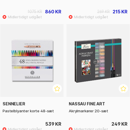
860 KR
215 KR
1075 KR
269 KR
SENNELIER
NASSAU FINE ART
Pastelblyanter korte 48‑sæt
Akrylmarkører 20-sæt
539 KR
249 KR