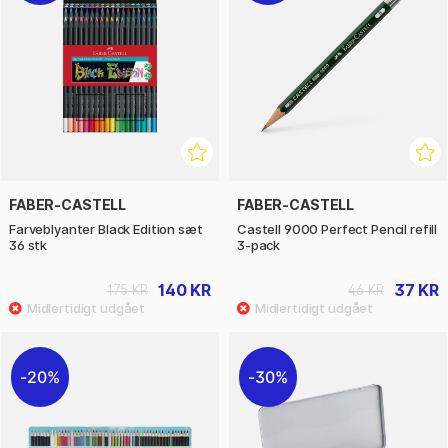
FABER-CASTELL
FABER-CASTELL
Farveblyanter Black Edition sæt
Castell 9000 Perfect Pencil refill
36 stk
3-pack
140 KR
37 KR
175 KR
46 KR
20%
30%