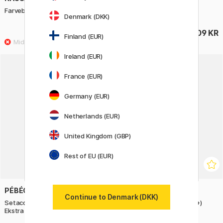
Farveblyanter Artist 72-sæt
Creative Study Kit
Denmark (DKK)
335 KR
209 KR
Finland (EUR)
Ireland (EUR)
20%
France (EUR)
Germany (EUR)
Netherlands (EUR)
United Kingdom (GBP)
Rest of EU (EUR)
PÉBÉO
JOVI
Continue to Denmark (DKK)
Setacolor Cuir Leather Marker
Tekstilpenne 12-pak (3 år+)
Ekstra spidser i 3-pak