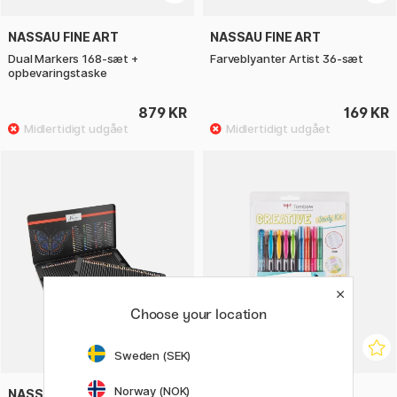
NASSAU FINE ART
NASSAU FINE ART
Dual Markers 168-sæt +
Farveblyanter Artist 36-sæt
opbevaringstaske
879 KR
169 KR
Choose your location
Sweden (SEK)
Norway (NOK)
NASSAU FINE ART
TOMBOW