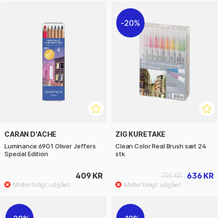
20%
CARAN D'ACHE
ZIG KURETAKE
Luminance 6901 Oliver Jeffers
Clean Color Real Brush sæt 24
Special Edition
stk
409 KR
636 KR
795 KR