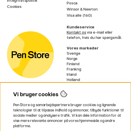
Integritetspolitik
Posca
Cookies
Winsor & Newton
Visa alle (160)
Kundeservice
Kontakt os
via e-mail eller
telefon, hvis du har spørgsmål.
Vores markeder
Sverige
Norge
Finland
Frankrig
Irland
Holland
Tyskland
UK
Vi bruger cookies
EU
Pen Store og samarbejdspartnere bruger cookies og lignende
* Specifikke
fragtvilkår
gælder for
teknologier til at tilpasse indhold og annoncer, tilbyde funktioner til
voluminøse varer.
sociale medier og analysere trafik. Vi kan dele information for at
vise mere relevante annoncer på vores hjemmeside og andre
platforme.
Betal nemt og sikkert