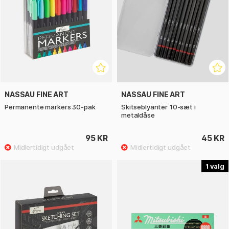
NASSAU FINE ART
NASSAU FINE ART
Permanente markers 30-pak
Skitseblyanter 10-sæt i
metaldåse
95 KR
45 KR
1