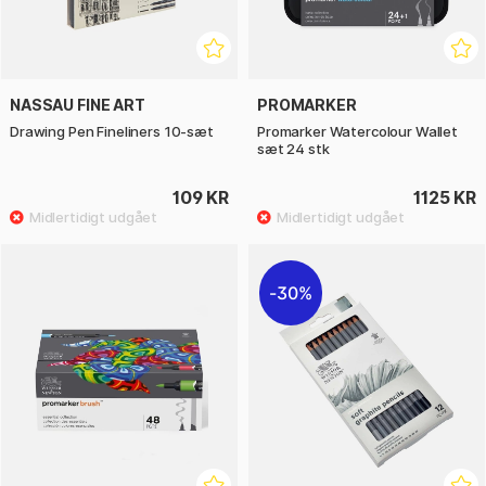
NASSAU FINE ART
PROMARKER
Drawing Pen Fineliners 10-sæt
Promarker Watercolour Wallet
sæt 24 stk
109 KR
1125 KR
30%