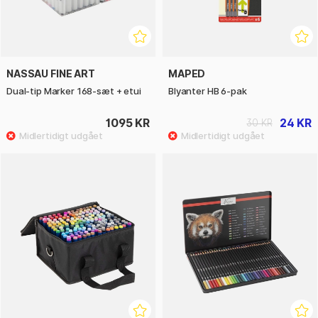
NASSAU FINE ART
MAPED
Dual-tip Marker 168-sæt + etui
Blyanter HB 6-pak
1095 KR
24 KR
30 KR