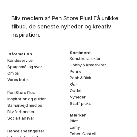
Bliv medlem af Pen Store Plus! Få unikke
tilbud, de seneste nyheder og kreativ
inspiration.
Sortiment
Information
Kunstnerartikler
Kundeservice
Hobby & Kreativitet
Spørgsmål og svar
Penne
Om os
Papir & Blok
Vores butik
i
s
K
d
Outlet
Pen Store Plus
Nyheder
Inspiration og guider
Staff picks
Samarbejd med os
Bliv forhandler
Mærker
Socialt ansvar
Pilot
Lamy
Handelsbetingelser
Faber-Castell