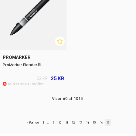
PROMARKER
ProMarker Blender BL
25 KR
32 KR
Viser
60
af
1015
«
Forrige
1
..
9
10
11
12
13
14
15
16
17