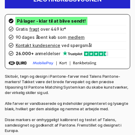
Gratis
fragt
over 449 kr*
90 dages åbent køb som
medlem
Kontakt kundeservice
ved spørgsmål
26.000+
anmeldelser
Skitsér, tegn og design i Pantone-farver med Talens Pantone-
markers! Takket være det brede farvepalet og den præcise
tilpasning til Pantone Matching System kan du skabe kunstværker,
der virkelig skiller sig ud.
Alle farver er vandbaserede og indeholder pigmenteret og lysægte
blæk, hvilket gør dem alsidige og nemme at arbejde med.
Disse markers er omhyggeligt kalibreret og testet af Talens,
samdesignet og godkendt af Pantone. Fremstillet og designet i
Europa.