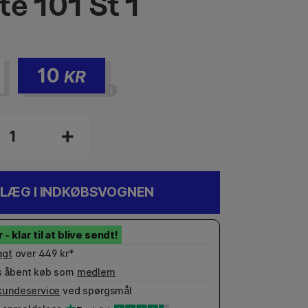
te 101 St 1
10
KR
LÆG I INDKØBSVOGNEN
agt
over 449 kr*
 åbent køb som
medlem
kundeservice
ved spørgsmål