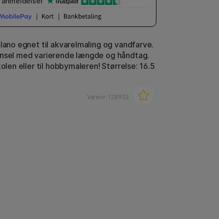
anmeldelser
ilano egnet til akvarelmaling og vandfarve.
ensel med varierende længde og håndtag.
kolen eller til hobbymaleren! Størrelse: 16.5
Varenr:
128933