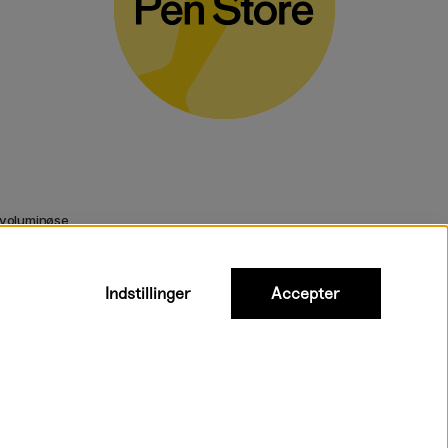
 voluminøse
Indstillinger
Accepter
urtig levering til hele Danmark