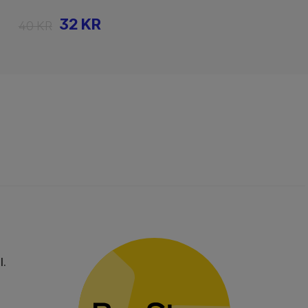
32 KR
40 KR
l.