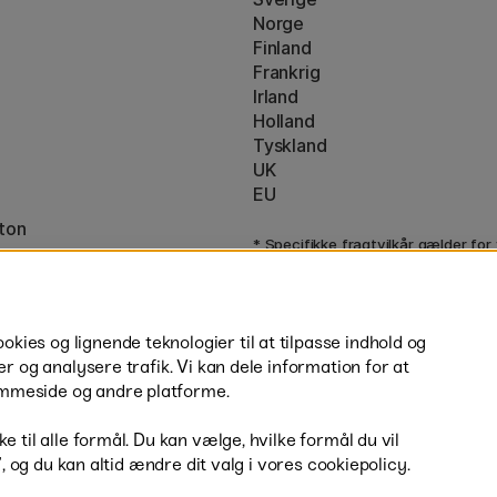
Norge
Finland
Frankrig
Irland
Holland
Tyskland
UK
EU
ton
* Specifikke
fragtvilkår
gælder for
varer.
ies og lignende teknologier til at tilpasse indhold og
er og analysere trafik. Vi kan dele information for at
mmeside og andre platforme.
H
e til alle formål. Du kan vælge, hvilke formål du vil
r”, og du kan altid ændre dit valg i vores cookiepolicy.