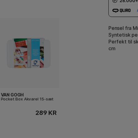
26.000+
Pensel fra M
Syntetisk p
Perfekt til s
cm
VAN GOGH
Pocket Box Akvarel 15-sæt
289 KR