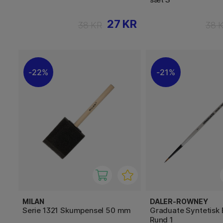
27 KR
38 KR
38 
22%
21%
MILAN
DALER-ROWNEY
Serie 1321 Skumpensel 50 mm
Graduate Syntetisk 
Rund 1