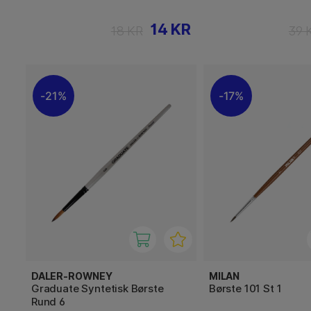
14 KR
18 KR
39 
21%
17%
DALER-ROWNEY
MILAN
Graduate Syntetisk Børste
Børste 101 St 1
Rund 6