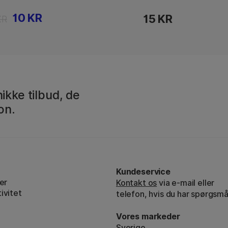
10 KR
15 KR
KR
ikke tilbud, de
on.
Kundeservice
er
Kontakt os
via e-mail eller
ivitet
telefon, hvis du har spørgsmå
Vores markeder
Sverige