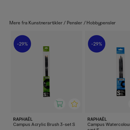
Mere fra
Kunstnerartikler / Pensler / Hobbypensler
29%
29%
RAPHAËL
RAPHAËL
Campus Acrylic Brush 3-set S
Campus Watercolour
sæt S