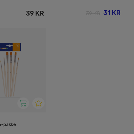
31 KR
39 KR
39 KR
6-pakke