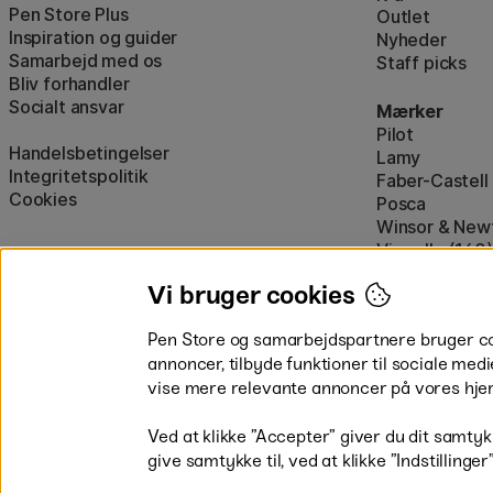
Pen Store Plus
Outlet
Inspiration og guider
Nyheder
Samarbejd med os
Staff picks
Bliv forhandler
Socialt ansvar
Mærker
Pilot
Handelsbetingelser
Lamy
Integritetspolitik
Faber-Castell
Cookies
Posca
Winsor & New
Visa alle (160)
Vi bruger cookies
Pen Store og samarbejdspartnere bruger cook
annoncer, tilbyde funktioner til sociale medi
vise mere relevante annoncer på vores hje
Betal nemt og sikkert
Ved at klikke ”Accepter” giver du dit samtykk
give samtykke til, ved at klikke ”Indstillinge