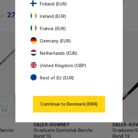
Finland (EUR)
27 KR
46 KR
KR
Ireland (EUR)
France (EUR)
Germany (EUR)
Netherlands (EUR)
United Kingdom (GBP)
Rest of EU (EUR)
Continue to Denmark (DKK)
DALER-ROWNEY
DALER-RO
Børste
Graduate Syntetisk Børste
Graduate S
Rund 10
Rund 12