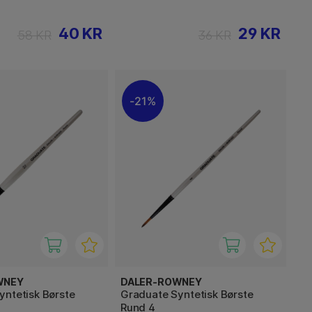
40 KR
29 KR
58 KR
36 KR
21%
WNEY
DALER-ROWNEY
yntetisk Børste
Graduate Syntetisk Børste
Rund 4