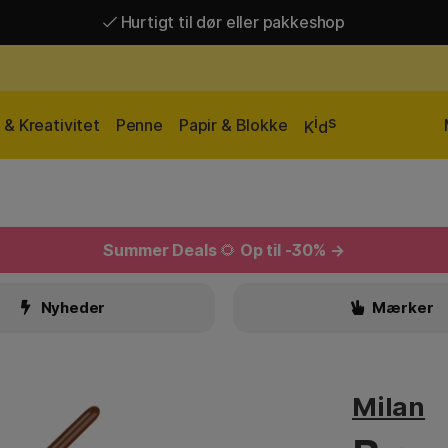
Hurtigt til dør eller pakkeshop
Hurtigt til dør eller pakkeshop
Gratis fragt over 449 kr*
i
s
& Kreativitet
Penne
Papir & Blokke
K
d
Summer Deals
🌻
Op til -30% →
Nyheder
Mærker
Milan