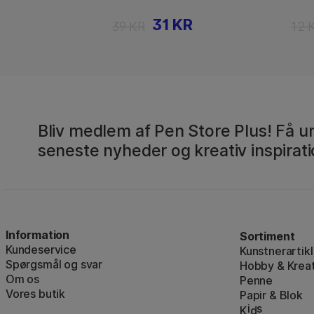
31 KR
39 KR
12 
Bliv medlem af Pen Store Plus! Få un
seneste nyheder og kreativ inspirati
Information
Sortiment
Kundeservice
Kunstnerartikl
Spørgsmål og svar
Hobby & Kreat
Om os
Penne
Vores butik
Papir & Blok
i
s
K
d