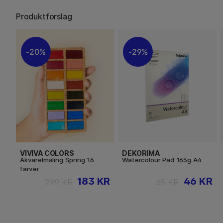
Produktforslag
20%
29%
VIVIVA COLORS
DEKORIMA
Akvarelmaling Spring 16
Watercolour Pad 165g A4
farver
183 KR
46 KR
229 KR
65 KR