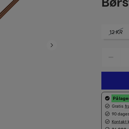
Børs
12
KR
Gratis
fr
90 dages
Kontakt 