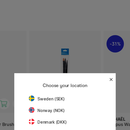
31%
Choose your location
Sweden (SEK)
Norway (NOK)
RAPHAËL
RAPHAËL
Denmark (DKK)
 Brush 3-
Campus Watercolour Brush 3-
Campus Wat
sæt M
sæt L