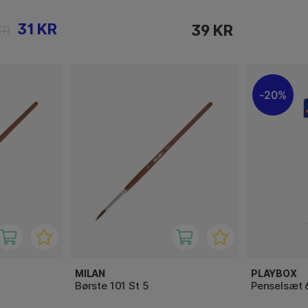
31 KR
39 KR
KR
20%
MILAN
PLAYBOX
Børste 101 St 5
Penselsæt 