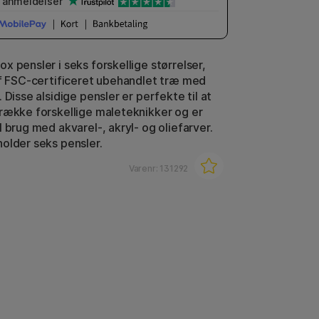
anmeldelser
x pensler i seks forskellige størrelser,
af FSC-certificeret ubehandlet træ med
 Disse alsidige pensler er perfekte til at
række forskellige maleteknikker og er
 brug med akvarel-, akryl- og oliefarver.
older seks pensler.
Varenr:
131292