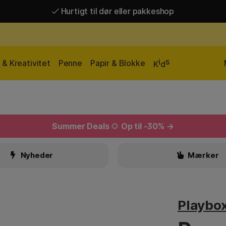
Hurtigt til dør eller pakkeshop
Hurtigt til dør eller pakkeshop
Gratis fragt over 449 kr*
i
s
& Kreativitet
Penne
Papir & Blokke
K
d
Summer Deals
🌻
Op til -30% →
Nyheder
Mærker
Playbo