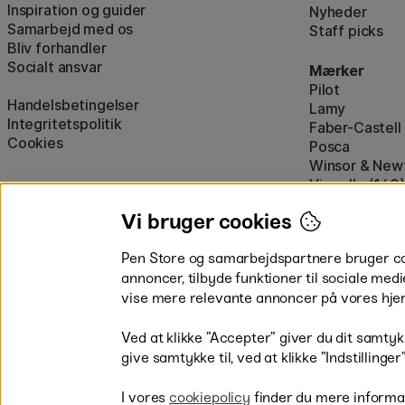
Inspiration og guider
Nyheder
Samarbejd med os
Staff picks
Bliv forhandler
Socialt ansvar
Mærker
Pilot
Handelsbetingelser
Lamy
Integritetspolitik
Faber-Castell
Cookies
Posca
Winsor & New
Visa alle (160)
Vi bruger cookies
Pen Store og samarbejdspartnere bruger cook
annoncer, tilbyde funktioner til sociale medi
vise mere relevante annoncer på vores hje
Betal nemt og sikkert
Ved at klikke ”Accepter” giver du dit samtykk
give samtykke til, ved at klikke ”Indstillinge
I vores
cookiepolicy
finder du mere informa