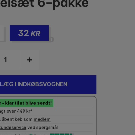
elsæt 6-pakke
32
KR
LÆG I INDKØBSVOGNEN
agt
over 449 kr*
 åbent køb som
medlem
kundeservice
ved spørgsmål