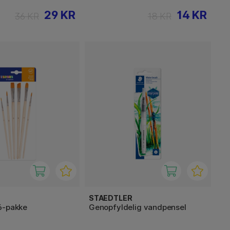
29 KR
14 KR
36 KR
18 KR
STAEDTLER
6-pakke
Genopfyldelig vandpensel