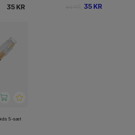
35 KR
35 KR
44 KR
pids 5-sæt