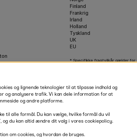
Finland
Frankrig
Irland
Holland
Tyskland
UK
EU
ton
* Specifikke
fragtvilkår
gælder for
varer.
ies og lignende teknologier til at tilpasse indhold og
er og analysere trafik. Vi kan dele information for at
mmeside og andre platforme.
H
e til alle formål. Du kan vælge, hvilke formål du vil
r”, og du kan altid ændre dit valg i vores cookiepolicy.
tion om cookies, og hvordan de bruges.