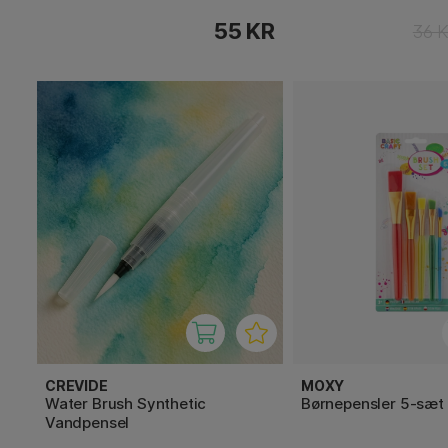
55 KR
36 
CREVIDE
MOXY
Water Brush Synthetic
Børnepensler 5-sæt
Vandpensel