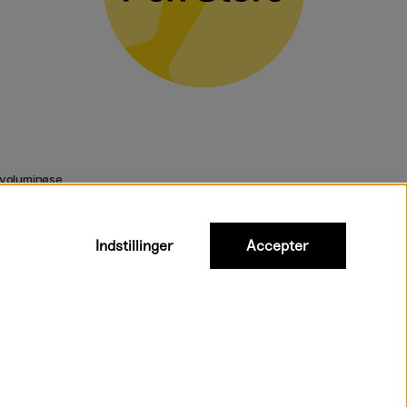
 voluminøse
Indstillinger
Accepter
urtig levering til hele Danmark