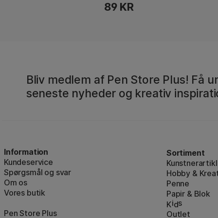
89 KR
Bliv medlem af Pen Store Plus! Få un
seneste nyheder og kreativ inspirati
Information
Sortiment
Kundeservice
Kunstnerartikl
Spørgsmål og svar
Hobby & Kreat
Om os
Penne
Vores butik
Papir & Blok
i
s
K
d
Pen Store Plus
Outlet