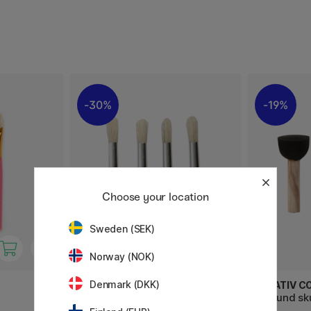
30%
19%
Choose your location
Sweden (SEK)
Norway (NOK)
Denmark (DKK)
CREATIV COMPANY
CREATIV C
Børnepensler 4 stk
Allround sk