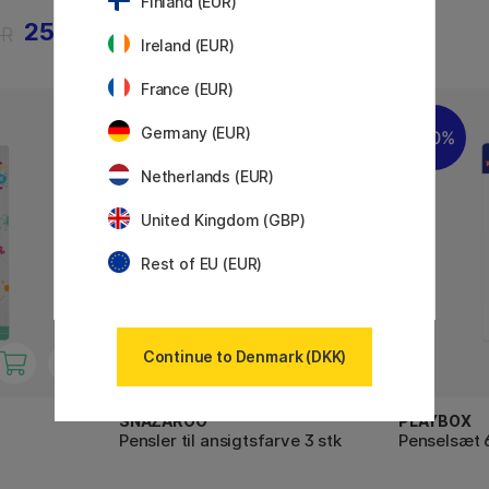
Finland (EUR)
25 KR
63 KR
KR
90 KR
Ireland (EUR)
France (EUR)
Germany (EUR)
20%
20%
Netherlands (EUR)
United Kingdom (GBP)
Rest of EU (EUR)
Continue to Denmark (DKK)
SNAZAROO
PLAYBOX
Pensler til ansigtsfarve 3 stk
Penselsæt 