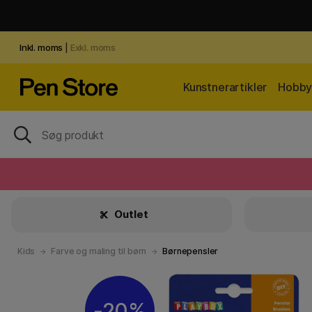
Inkl. moms
|
Exkl. moms
Kunstnerartikler
Hobby 
Outlet
Kids
Farve og maling til børn
Børnepensler
20%