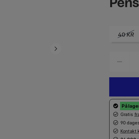
Pens
40
KR
Gratis
fr
90 dages
Kontakt 