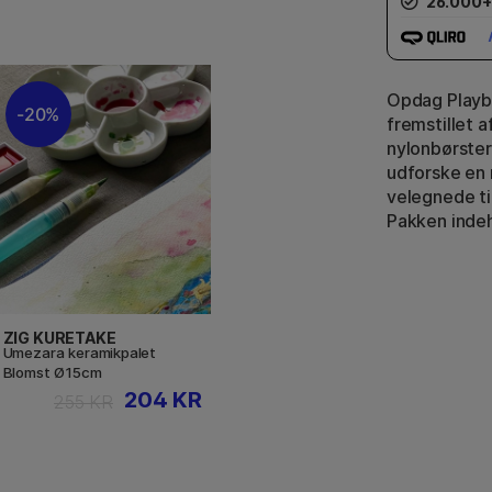
26.000+
Opdag Playbo
20%
fremstillet 
nylonbørster.
udforske en 
velegnede til
Pakken indeh
ZIG KURETAKE
Umezara keramikpalet
Blomst Ø15cm
204 KR
255 KR