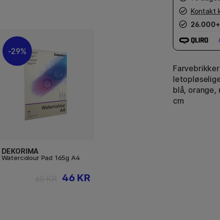
Kontakt 
26.000+
29%
Farvebrikker
letopløselige
blå, orange, 
cm
DEKORIMA
Watercolour Pad 165g A4
46 KR
65 KR