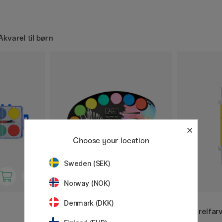
Akvarel til børn
Choose your location
Sweden (SEK)
Norway (NOK)
NASSAU FINE ART
JOVI
Denmark (DKK)
t
Palet Akvarel 12 farver + børste
Akvarelfar