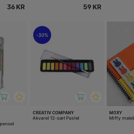
36 KR
59 KR
30%
CREATIV COMPANY
MOXY
Akvarel 12-sæt Pastel
Miffy maleb
 pensel