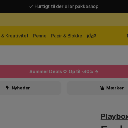
Hurtigt til dør eller pakkeshop
Hurtigt til dør eller pakkeshop
Gratis fragt over 449 kr*
i
s
& Kreativitet
Penne
Papir & Blokke
K
d
Summer Deals
🌻
Op til -30% →
Nyheder
Mærker
Playbo