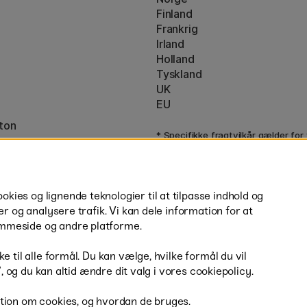
Finland
Frankrig
Irland
Holland
Tyskland
UK
EU
ton
* Specifikke
fragtvilkår
gælder for
varer.
ies og lignende teknologier til at tilpasse indhold og
er og analysere trafik. Vi kan dele information for at
mmeside og andre platforme.
H
e til alle formål. Du kan vælge, hvilke formål du vil
r”, og du kan altid ændre dit valg i vores cookiepolicy.
tion om cookies, og hvordan de bruges.