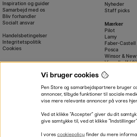
Inspiration og guider
Nyheder
Samarbejd med os
Staff picks
Bliv forhandler
Socialt ansvar
Mærker
Pilot
Handelsbetingelser
Lamy
Integritetspolitik
Faber-Castell
Cookies
Posca
Winsor & New
Visa alle (160)
Vi bruger cookies
Pen Store og samarbejdspartnere bruger cook
annoncer, tilbyde funktioner til sociale medi
vise mere relevante annoncer på vores hje
Betal nemt og sikkert
Ved at klikke ”Accepter” giver du dit samtykk
give samtykke til, ved at klikke ”Indstillinge
I vores
cookiepolicy
finder du mere informa