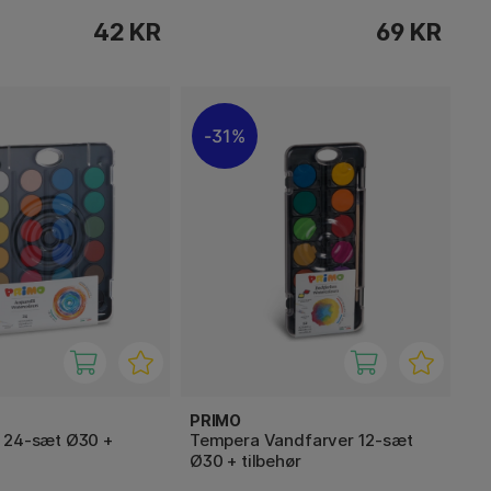
42 KR
69 KR
31%
PRIMO
 24-sæt Ø30 +
Tempera Vandfarver 12-sæt
Ø30 + tilbehør