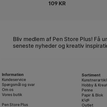
109 KR
Bliv medlem af Pen Store Plus! Få un
seneste nyheder og kreativ inspirati
Information
Sortiment
Kundeservice
Kunstnerartikl
Spørgsmål og svar
Hobby & Kreat
Om os
Penne
Vores butik
Papir & Blok
i
s
K
d
Pen Store Plus
Outlet