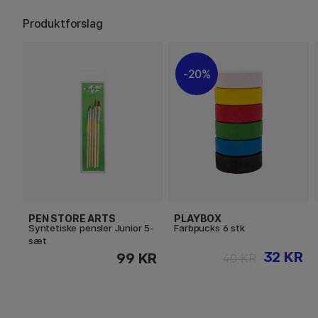
Produktforslag
20%
PEN STORE ARTS
PLAYBOX
Syntetiske pensler Junior 5-
Farbpucks 6 stk
sæt
32 KR
99 KR
40 KR