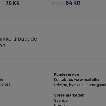
84 KR
75 KR
120 KR
ikke tilbud, de
on.
Kundeservice
er
Kontakt os
via e-mail eller
ivitet
telefon, hvis du har spørgsmå
Vores markeder
Sverige
Norge