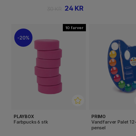
24 KR
30 KR
10
20%
PLAYBOX
PRIMO
Farbpucks 6 stk
Vandfarver Palet 12
pensel