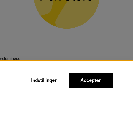
 voluminøse
Indstillinger
Accepter
urtig levering til hele Danmark