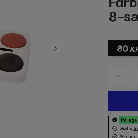
Farb
8-s
80
K
Gratis
fr
90 dages