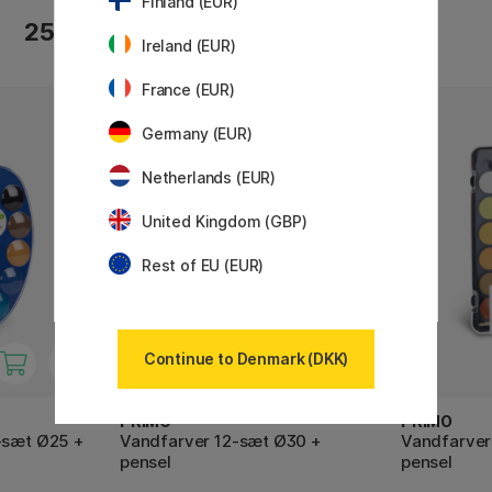
Finland (EUR)
25 KR
39 KR
Ireland (EUR)
France (EUR)
Germany (EUR)
Netherlands (EUR)
United Kingdom (GBP)
Rest of EU (EUR)
Continue to Denmark (DKK)
PRIMO
PRIMO
-sæt Ø25 +
Vandfarver 12-sæt Ø30 +
Vandfarver
pensel
pensel