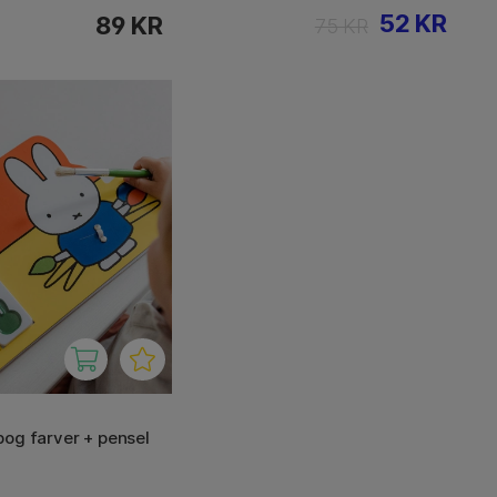
52 KR
89 KR
75 KR
og farver + pensel