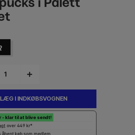
pucks i Palett
æt
R
LÆG I INDKØBSVOGNEN
agt
over 449 kr*
 åbent køb som
medlem