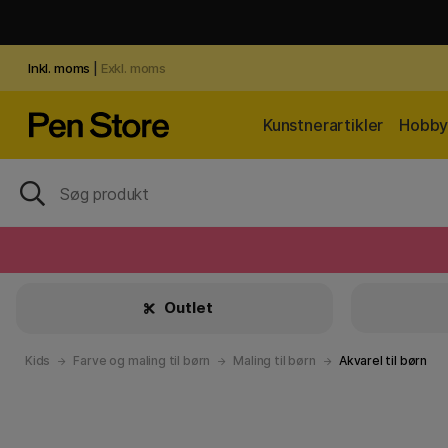
Inkl. moms
|
Exkl. moms
Kunstnerartikler
Hobby 
Outlet
Kids
Farve og maling til børn
Maling til børn
Akvarel til børn