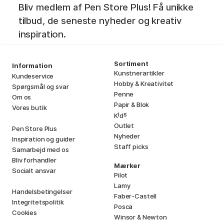
Bliv medlem af Pen Store Plus! Få unikke
tilbud, de seneste nyheder og kreativ
inspiration.
Sortiment
Information
Kunstnerartikler
Kundeservice
Hobby & Kreativitet
Spørgsmål og svar
Penne
Om os
Papir & Blok
Vores butik
i
s
K
d
Outlet
Pen Store Plus
Nyheder
Inspiration og guider
Staff picks
Samarbejd med os
Bliv forhandler
Mærker
Socialt ansvar
Pilot
Lamy
Handelsbetingelser
Faber-Castell
Integritetspolitik
Posca
Cookies
Winsor & Newton