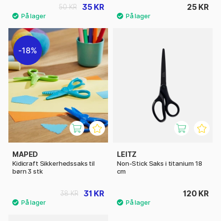
35 KR
25 KR
50 KR
18%
MAPED
LEITZ
Kidicraft Sikkerhedssaks til
Non-Stick Saks i titanium 18
børn 3 stk
cm
31 KR
120 KR
38 KR