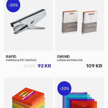
20%
RAPID
GMUND
Hæftetang E10 Sølv/Sort
Letterpress Notes Set
92 KR
109 KR
115 KR
20%