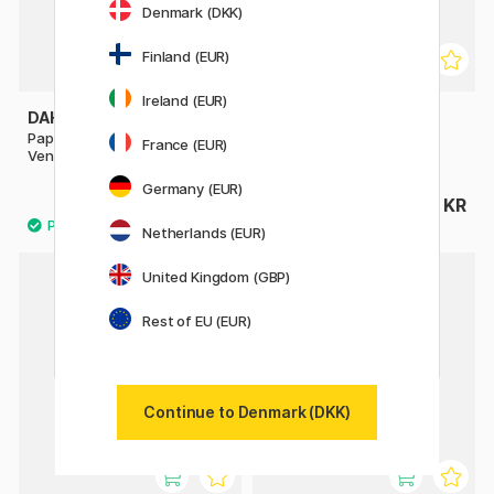
Denmark (DKK)
Finland (EUR)
Ireland (EUR)
DAHLE
FABER-CASTELL
Papirsaks Comfort Grip 20 cm
Børnesaks Rød
France (EUR)
Venstrehåndet
Germany (EUR)
36 KR
30 KR
Netherlands (EUR)
United Kingdom (GBP)
32%
Rest of EU (EUR)
Continue to Denmark (DKK)