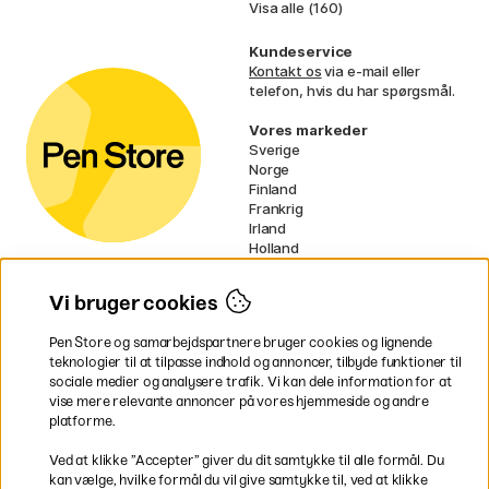
Visa alle (160)
Kundeservice
Kontakt os
via e-mail eller
telefon, hvis du har spørgsmål.
Vores markeder
Sverige
Norge
Finland
Frankrig
Irland
Holland
Tyskland
UK
Vi bruger cookies
EU
Pen Store og samarbejdspartnere bruger cookies og lignende
* Specifikke
fragtvilkår
gælder for
teknologier til at tilpasse indhold og annoncer, tilbyde funktioner til
voluminøse varer.
sociale medier og analysere trafik. Vi kan dele information for at
vise mere relevante annoncer på vores hjemmeside og andre
platforme.
Betal nemt og sikkert
Ved at klikke ”Accepter” giver du dit samtykke til alle formål. Du
kan vælge, hvilke formål du vil give samtykke til, ved at klikke