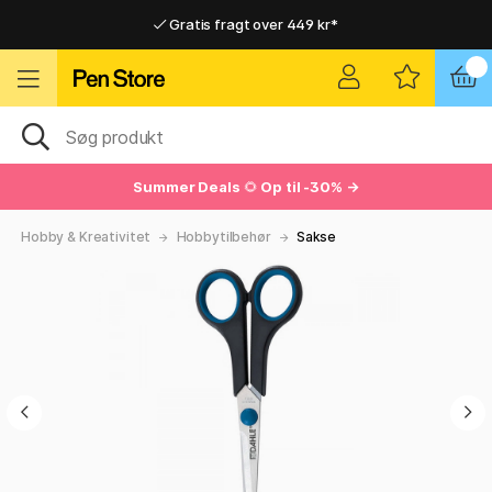
Gratis fragt over 449 kr*
Hurtigt til dør eller pakkeshop
Hurtigt til dør eller pakkeshop
Gratis fragt over 449 kr*
Summer Deals
🌻
Op til -30% →
Hobby & Kreativitet
Hobbytilbehør
Sakse