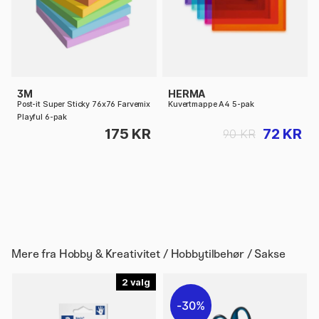
3M
HERMA
Post-it Super Sticky 76x76 Farvemix
Kuvertmappe A4 5-pak
Playful 6-pak
175 KR
72 KR
90 KR
Mere fra
Hobby & Kreativitet / Hobbytilbehør / Sakse
2
30%