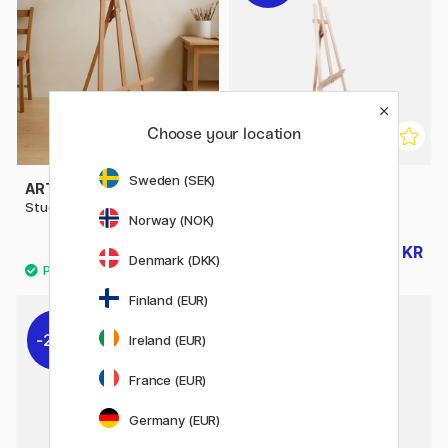
Choose your location
Sweden (SEK)
ARTIST EASEL
ARTIST EASEL
Studiostaffeli Málaga
Studiostaffeli Antibes
Norway (NOK)
435 KR
279 KR
349 KR
Denmark (DKK)
Finland (EUR)
20%
20%
Ireland (EUR)
France (EUR)
Germany (EUR)