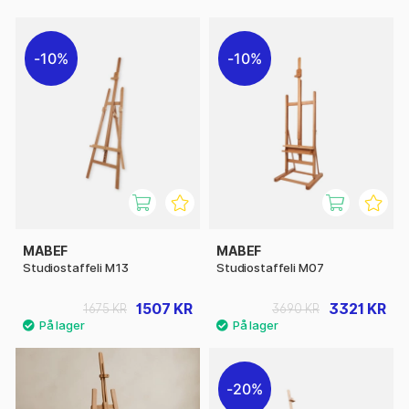
10%
10%
MABEF
MABEF
Studiostaffeli M13
Studiostaffeli M07
1507 KR
3321 KR
1675 KR
3690 KR
20%