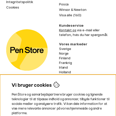
Integritetspolitik
Posca
Cookies
Winsor & Newton
Visa alle (160)
Kundeservice
Kontakt os
via e-mail eller
telefon, hvis du har spørgsmål.
Vores markeder
Sverige
Norge
Finland
Frankrig
Irland
Holland
Tyskland
UK
Vi bruger cookies
EU
Pen Store og samarbejdspartnere bruger cookies og lignende
* Specifikke
fragtvilkår
gælder for
teknologier til at tilpasse indhold og annoncer, tilbyde funktioner til
voluminøse varer.
sociale medier og analysere trafik. Vi kan dele information for at
vise mere relevante annoncer på vores hjemmeside og andre
platforme.
Betal nemt og sikkert