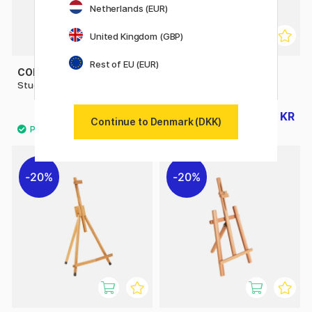
Netherlands (EUR)
United Kingdom (GBP)
Rest of EU (EUR)
COLART
COLART
Studio Pro Studiostaffeli
Varde Bordstaffeli
468 KR
364 KR
585 KR
455 KR
Continue to Denmark (DKK)
20%
20%