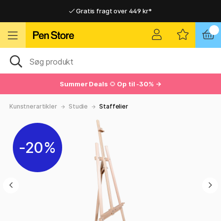
Gratis fragt over 449 kr*
Hurtigt til dør eller pakkeshop
Hurtigt til dør eller pakkeshop
Gratis fragt over 449 kr*
Summer Deals
🌻
Op til -30% →
Kunstnerartikler
Studie
Staffelier
20%