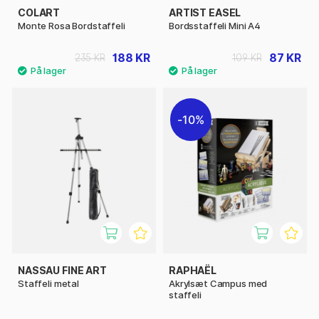
COLART
ARTIST EASEL
Monte Rosa Bordstaffeli
Bordsstaffeli Mini A4
188 KR
87 KR
235 KR
109 KR
10%
NASSAU FINE ART
RAPHAËL
Staffeli metal
Akrylsæt Campus med
staffeli