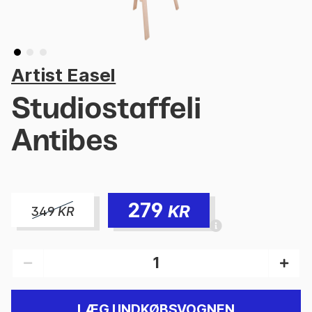
Artist Easel
Studiostaffeli
Antibes
279
KR
349
KR
LÆG I INDKØBSVOGNEN