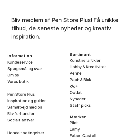
Bliv medlem af Pen Store Plus! Få unikke
tilbud, de seneste nyheder og kreativ
inspiration.
Sortiment
Information
Kunstnerartikler
Kundeservice
Hobby & Kreativitet
Spørgsmål og svar
Penne
Om os
Papir & Blok
Vores butik
i
s
K
d
Outlet
Pen Store Plus
Nyheder
Inspiration og guider
Staff picks
Samarbejd med os
Bliv forhandler
Mærker
Socialt ansvar
Pilot
Lamy
Handelsbetingelser
Faber-Castell